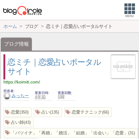
MENU
ホーム
ブログ
恋ミチ｜恋愛占いポータルサイト
ブログ情報
恋ミチ｜恋愛占いポータル
サイト
https://koimiti.com/
所有者
更新日時
更新回数
みっちー
4年前
1回
恋愛
占い
恋愛テクニック
350
135
66
占い師
43
「バツイチ」「再婚」「婚活」「結婚」「出会い」「恋愛」
31