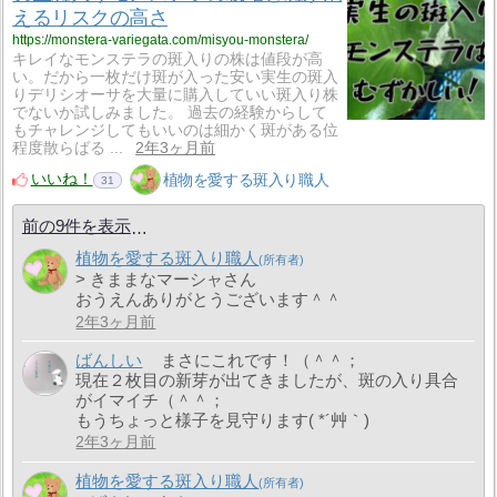
えるリスクの高さ
https://monstera-variegata.com/misyou-monstera/
キレイなモンステラの斑入りの株は値段が高
い。だから一枚だけ斑が入った安い実生の斑入
りデリシオーサを大量に購入していい斑入り株
でないか試しみました。 過去の経験からして
もチャレンジしてもいいのは細かく斑がある位
程度散らばる ...
2年3ヶ月前
いいね！
植物を愛する斑入り職人
31
前の9件を表示
植物を愛する斑入り職人
> きままなマーシャさん
おうえんありがとうございます＾＾
2年3ヶ月前
ばんしい
まさにこれです！（＾＾；
現在２枚目の新芽が出てきましたが、斑の入り具合
がイマイチ（＾＾；
もうちょっと様子を見守ります( *´艸｀)
2年3ヶ月前
植物を愛する斑入り職人