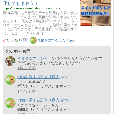
化してしまおう！
https://monstera-variegata.com/switchbot/
植物栽培にも自動化やデータ収集は大事。斑入
りモンステラのように高価な観葉植物ならなお
さらです。 例えば温度記録計で有名なデータ
ロガーのおんどとりシリーズを趣味の園芸で使
うには高すぎます。専業農家向けの製品ですよ
ね。 ここ ...
1年7ヶ月前
いいね！
植物を愛する斑入り職人
29
前の9件を表示
きままなマーシャ
いつもありがとうございます
(*^^*) 訪問させていただきました^^*♪
1年7ヶ月前
植物を愛する斑入り職人
> katsukatsuさん
拝読ありがとうございます＾＾
1年7ヶ月前
植物を愛する斑入り職人
> きままなマーシャさん
訪問ありがとうございます＾＾