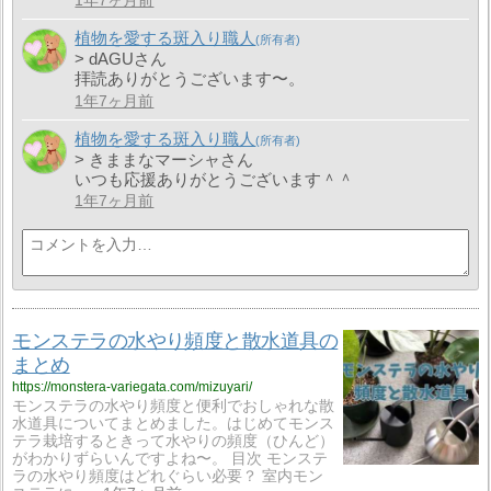
1年7ヶ月前
植物を愛する斑入り職人
> dAGUさん
拝読ありがとうございます〜。
1年7ヶ月前
植物を愛する斑入り職人
> きままなマーシャさん
いつも応援ありがとうございます＾＾
1年7ヶ月前
モンステラの水やり頻度と散水道具の
まとめ
https://monstera-variegata.com/mizuyari/
モンステラの水やり頻度と便利でおしゃれな散
水道具についてまとめました。はじめてモンス
テラ栽培するときって水やりの頻度（ひんど）
がわかりずらいんですよね〜。 目次 モンステ
ラの水やり頻度はどれぐらい必要？ 室内モン