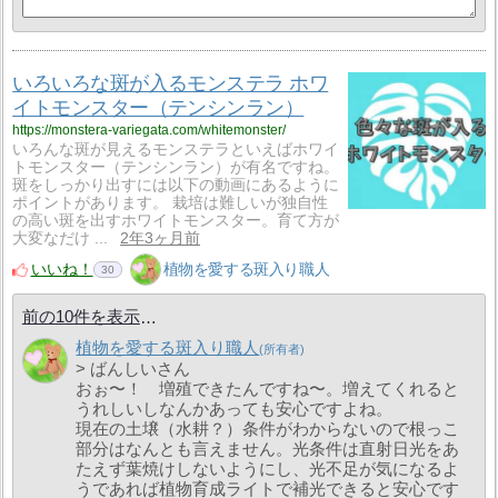
いろいろな斑が入るモンステラ ホワ
イトモンスター（テンシンラン）
https://monstera-variegata.com/whitemonster/
いろんな斑が見えるモンステラといえばホワイ
トモンスター（テンシンラン）が有名ですね。
斑をしっかり出すには以下の動画にあるように
ポイントがあります。 栽培は難しいが独自性
の高い斑を出すホワイトモンスター。育て方が
大変なだけ ...
2年3ヶ月前
いいね！
植物を愛する斑入り職人
30
前の10件を表示
植物を愛する斑入り職人
> ばんしいさん
おぉ〜！ 増殖できたんですね〜。増えてくれると
うれしいしなんかあっても安心ですよね。
現在の土壌（水耕？）条件がわからないので根っこ
部分はなんとも言えません。光条件は直射日光をあ
たえず葉焼けしないようにし、光不足が気になるよ
うであれば植物育成ライトで補光できると安心です