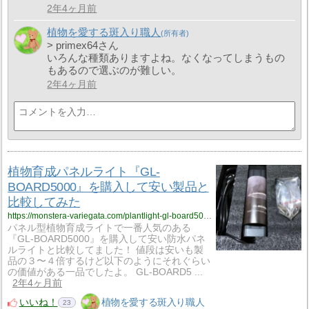
2年4ヶ月前
植物を愛する斑入り職人
> primex64さん
いろんな種類ありますよね。なくなってしまうもの
もあるので選ぶのが難しい。
2年4ヶ月前
植物育成パネルライト『GL-
BOARD5000』を購入して安い製品と
比較してみた
https://monstera-variegata.com/plantlight-gl-board5000/
パネル型植物育成ライトで一番人気のある
『GL-BOARD5000』を購入して安い防水パネ
ルライトと比較してました！ 値段は安いも製
品の３〜４倍するけど以下のようにそれぐらい
の価値がある一品でしたよ。 GL-BOARD5 ...
2年4ヶ月前
いいね！
植物を愛する斑入り職人
23