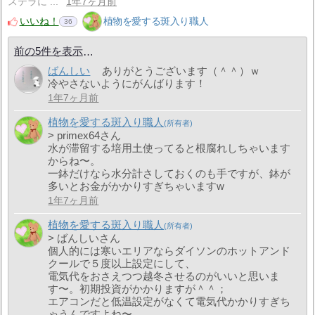
ステラに ...
1年7ヶ月前
いいね！
植物を愛する斑入り職人
36
前の5件を表示
ばんしい
ありがとうございます（＾＾）ｗ
冷やさないようにがんばります！
1年7ヶ月前
植物を愛する斑入り職人
> primex64さん
水が滞留する培用土使ってると根腐れしちゃいます
からね〜。
一鉢だけなら水分計さしておくのも手ですが、鉢が
多いとお金がかかりすぎちゃいますw
1年7ヶ月前
植物を愛する斑入り職人
> ばんしいさん
個人的には寒いエリアならダイソンのホットアンド
クールで５度以上設定にして、
電気代をおさえつつ越冬させるのがいいと思いま
す〜。初期投資がかかりますが＾＾；
エアコンだと低温設定がなくて電気代かかりすぎち
ゃうんですよね〜。