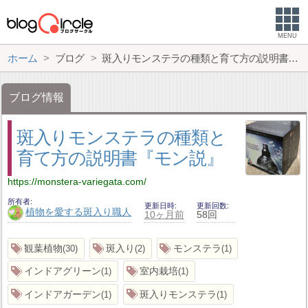
MENU
ホーム
ブログ
斑入りモンステラの種類と育て方の説明書『モン説』
ブログ情報
斑入りモンステラの種類と
育て方の説明書『モン説』
https://monstera-variegata.com/
所有者
更新日時
更新回数
植物を愛する斑入り職人
10ヶ月前
58回
観葉植物
斑入り
モンステラ
30
2
1
インドアグリーン
室内栽培
1
1
インドアガーデン
斑入りモンステラ
1
1