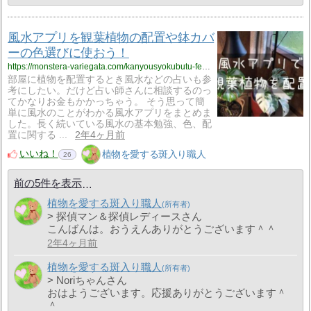
風水アプリを観葉植物の配置や鉢カバ
ーの色選びに使おう！
https://monstera-variegata.com/kanyousyokubutu-fengshui-app/
部屋に植物を配置するとき風水などの占いも参
考にしたい。だけど占い師さんに相談するのっ
てかなりお金もかかっちゃう。 そう思って簡
単に風水のことがわかる風水アプリをまとめま
した。長く続いている風水の基本勉強、色、配
置に関する ...
2年4ヶ月前
いいね！
植物を愛する斑入り職人
26
前の5件を表示
植物を愛する斑入り職人
> 探偵マン＆探偵レディースさん
こんばんは。おうえんありがとうございます＾＾
2年4ヶ月前
植物を愛する斑入り職人
> Noriちゃんさん
おはようございます。応援ありがとうございます＾
＾