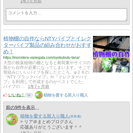
1年7ヶ月前
植物棚の自作ならNTYパイプとイレク
ターパイプ製品の組み合わせがおすす
め！
https://monstera-variegata.com/syokubutu-tana/
大型の観葉植物の棚となると耐荷重やサイズの
面から自作が必要になってしまいます。そこで
骨組みにいいパイプを探したところ、φ２８の
『NTY ブラックパイプ』や『イレクターパイ
プ』を利用して作成するのがベストでした。
パイプの ...
1年7ヶ月前
いいね！
植物を愛する斑入り職人
38
前の9件を表示
植物を愛する斑入り職人
> リア＠まとめブログさん
応援ありがとうございます＾＾