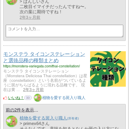
> ばんしいさん
二枚目イマイチだったんですね〜。
次の葉に期待ですね！
2年3ヶ月前
モンステラ タイコンステレーション
と選抜品種の種類まとめ
https://monstera-variegata.com/thai-constellation/
モンステラ タイコンステレーション
（Monstera Deliciosa Thai constellation）は星
座（constellation）という名前がついているよ
うに斑がちらばるように現れる品種です。 現
在は黄 ...
2年3ヶ月前
いいね！
植物を愛する斑入り職人
33
前の2件を表示
植物を愛する斑入り職人
> primex64さん
そうなんです。意味を知るとなんか斑の入り方にな