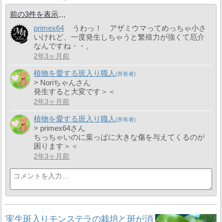
前の3件を表示
primex64
うわっ！ アザミウマってめっちゃ小さ
いけれど、一度発生しちゃうと繁殖力が強くて厄介
なんですね・・。
2年3ヶ月前
植物を愛する斑入り職人
> Noriちゃんさん
発生すると大変です＞＜
2年3ヶ月前
植物を愛する斑入り職人
> primex64さん
ちっちゃいのに葉っぱに大きな傷を与えてくるのが
困ります＞＜
2年3ヶ月前
実生斑入りモンステラの栽培と斑が消