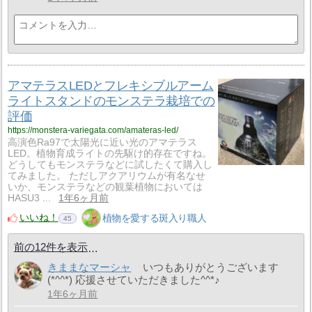
アマテラスLEDとフレキシブルアーム
ライトスタンドのモンステラ栽培での
評価
https://monstera-variegata.com/amateras-led/
高演色Ra97で太陽光に近い光のアマテラス
LED。植物育成ライトの先駆け的存在ですね。
どうしてもモンステラなどに試したくて購入し
てみました。 ただしアクアリウムが有名なせ
いか、モンステラなどの観葉植物においては
HASU3 ...
1年6ヶ月前
いいね！
植物を愛する斑入り職人
45
前の12件を表示
きままなマーシャ
いつもありがとうございます
(*^^*) 応援させていただきました^^*♪
1年6ヶ月前