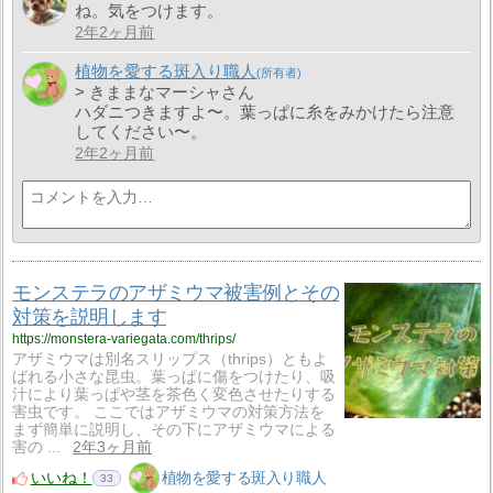
ね。気をつけます。
2年2ヶ月前
植物を愛する斑入り職人
> きままなマーシャさん
ハダニつきますよ〜。葉っぱに糸をみかけたら注意
してください〜。
2年2ヶ月前
モンステラのアザミウマ被害例とその
対策を説明します
https://monstera-variegata.com/thrips/
アザミウマは別名スリップス（thrips）ともよ
ばれる小さな昆虫。葉っぱに傷をつけたり、吸
汁により葉っぱや茎を茶色く変色させたりする
害虫です。 ここではアザミウマの対策方法を
まず簡単に説明し、その下にアザミウマによる
害の ...
2年3ヶ月前
いいね！
植物を愛する斑入り職人
33