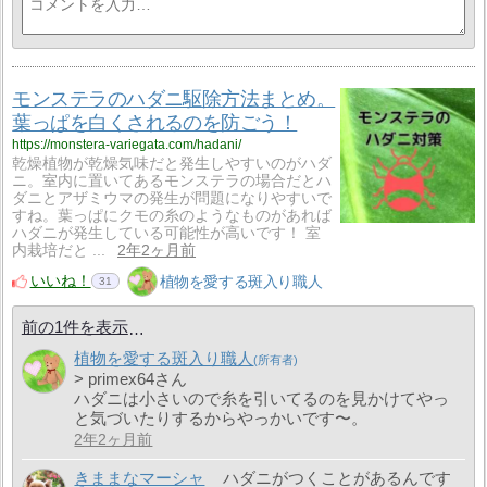
モンステラのハダニ駆除方法まとめ。
葉っぱを白くされるのを防ごう！
https://monstera-variegata.com/hadani/
乾燥植物が乾燥気味だと発生しやすいのがハダ
ニ。室内に置いてあるモンステラの場合だとハ
ダニとアザミウマの発生が問題になりやすいで
すね。葉っぱにクモの糸のようなものがあれば
ハダニが発生している可能性が高いです！ 室
内栽培だと ...
2年2ヶ月前
いいね！
植物を愛する斑入り職人
31
前の1件を表示
植物を愛する斑入り職人
> primex64さん
ハダニは小さいので糸を引いてるのを見かけてやっ
と気づいたりするからやっかいです〜。
2年2ヶ月前
きままなマーシャ
ハダニがつくことがあるんです