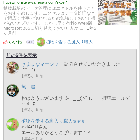
https://monstera-variegata.com/excel/
植物栽培のデータ管理にはエクセルを使うこと
をおすすめします。エクセルはデータ処理など
で幅広く仕事で使われるため勉強しておいて損
がないアプリです。 しかし早く有料のWeb版
Microsoft 365に切り替えておいた方が ...
1年5
ヶ月前
いいね！
植物を愛する斑入り職人
41
前の6件を表示
きままなマーシャ
訪問させていただきました
(*^_^*)
1年5ヶ月前
萬 屋
.
おはようございます ☕ _ _))ﾍﾟｺﾘ 拝読エールで
～す ❢
1年4ヶ月前
植物を愛する斑入り職人
> dAGUさん
エールありがとうございます＾＾
1年4ヶ月前