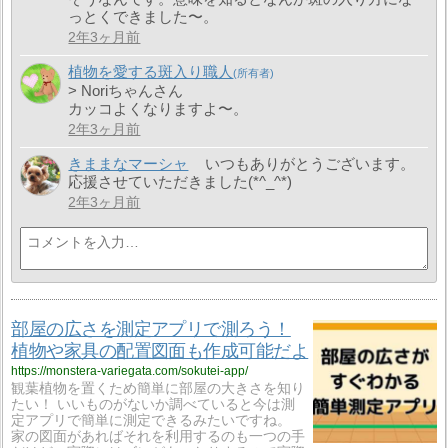
っとくできました〜。
2年3ヶ月前
植物を愛する斑入り職人
> Noriちゃんさん
カッコよくなりますよ〜。
2年3ヶ月前
きままなマーシャ
いつもありがとうございます。
応援させていただきました(*^_^*)
2年3ヶ月前
部屋の広さを測定アプリで測ろう！
植物や家具の配置図面も作成可能だよ
https://monstera-variegata.com/sokutei-app/
観葉植物を置くため簡単に部屋の大きさを知り
たい！ いいものがないか調べていると今は測
定アプリで簡単に測定できるみたいですね。
家の図面があればそれを利用するのも一つの手