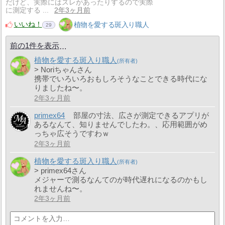
だけど、実際にはズレがあったりするので実際
に測定する ...
2年3ヶ月前
いいね！
植物を愛する斑入り職人
29
前の1件を表示
植物を愛する斑入り職人
> Noriちゃんさん
携帯でいろいろおもしろそうなことできる時代にな
りましたね〜。
2年3ヶ月前
primex64
部屋の寸法、広さが測定できるアプリが
あるなんて、知りませんでしたわ。、応用範囲がめ
っちゃ広そうですわｗ
2年3ヶ月前
植物を愛する斑入り職人
> primex64さん
メジャーで測るなんてのが時代遅れになるのかもし
れませんね〜。
2年3ヶ月前