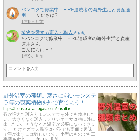
バンコクで修業中｜FIRE達成者の海外生活と資産運
用
こんにちは?
1年9ヶ月前
植物を愛する斑入り職人
> バンコクで修業中｜FIRE達成者の海外生活と資産
運用さん
こんにちは＾＾
1年9ヶ月前
野外温室の種類。寒さに弱いモンステ
ラ等の観葉植物を外で育てよう！
https://monstera-variegata.com/onshitu/
数が増えた斑入りモンステラを外でも栽培した
い。大きくなる斑入りデリシオーサは特に外に
出したい。そうなると温室が必要になってきま
す。 だけどガラス温室は小型でも高価で趣味
で手が出すには難しいです。小型のものでも工
事費も考え ...
1年10ヶ月前