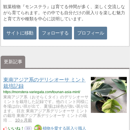
観葉植物『モンステラ』は育てる仲間が多く、楽しく交流しな
がら育てられます。その中でも自分だけの斑入りを楽しむ魅力
と育て方や種類を中心に説明しています。
サイトに移動
フォローする
プロフィール
更新記事
東南アジア系のデリシオーサ ミント
栽培記録
https://monstera-variegata.com/tounan-asia-mint/
東南アジア系（おそらくタイ）のデリシオーサ
ミントを栽培した記録です。他のミント同様に
冬場は白い班が出て、夏場は緑色が強い斑が出
ます。 目次 東南アジア系デリシオーサ ミント
の栽培 東南アジア系デリシオーサ ミントの栽
培 ...
10ヶ月前
いいね！
植物を愛する斑入り職人
33