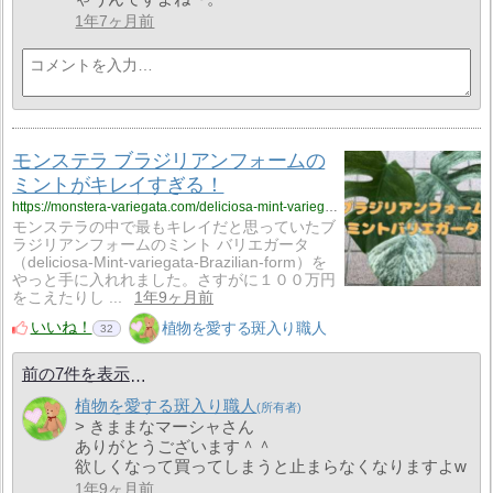
1年7ヶ月前
モンステラ ブラジリアンフォームの
ミントがキレイすぎる！
https://monstera-variegata.com/deliciosa-mint-variegata-brazilian-form/
モンステラの中で最もキレイだと思っていたブ
ラジリアンフォームのミント バリエガータ
（deliciosa-Mint-variegata-Brazilian-form）を
やっと手に入れれました。さすがに１００万円
をこえたりし ...
1年9ヶ月前
いいね！
植物を愛する斑入り職人
32
前の7件を表示
植物を愛する斑入り職人
> きままなマーシャさん
ありがとうございます＾＾
欲しくなって買ってしまうと止まらなくなりますよw
1年9ヶ月前