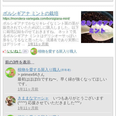
ボルシギアナ ミントの栽培
https://monstera-variegata.com/borsigiana-mint/
ボルシギアナでかなりキレイなミント斑の茎が
販売されていたため試しに購入しました。以下
に栽培記録をのせておきますね。 ネットで見
るボルシギアナ ミントはデリシオーサっぽい
形をしてるなと思ったら、流通名であり実際に
はデリシオ ...
1年11ヶ月前
いいね！
植物を愛する斑入り職人
25
前の3件を表示
植物を愛する斑入り職人
> primex64さん
最初はほぼ白ですね〜。早く緑が強くなってほしい
です。
1年11ヶ月前
きままなマーシャ
いつもありがとうございます
(*^^*) 応援させていただきました^^*♪
1年11ヶ月前