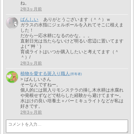
ね。
2年3ヶ月前
ばんしい
ありがとうございます（＾＾）ｗ
ガラスの水指にジェルボールを入れてそこに植えま
した！
だから一応水耕になるのかな。。。
直射日光は当たらないけど明るい窓辺に置いてます
よ( *´艸｀)
育成ライトはいつか購入したいと考えてます（＾
＾）/
2年3ヶ月前
植物を愛する斑入り職人
> ばんしいさん
そーなんですねー。
個人的には斑入りモンステラの挿し木水耕は水腐れ
や発根せずなどで枯らした経験から避けてます〜。
水はけの良い培養土＋バーミキュライトなどが私は
好きです。
2年3ヶ月前