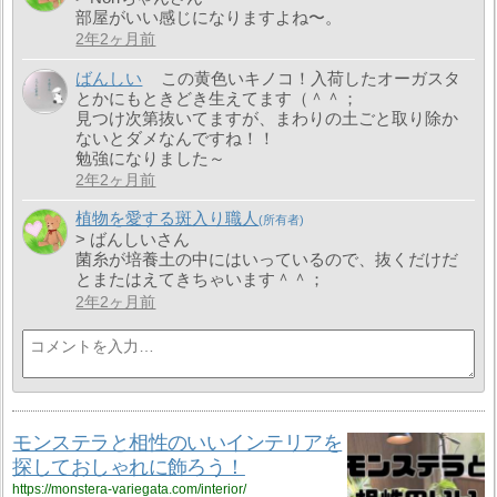
部屋がいい感じになりますよね〜。
2年2ヶ月前
ばんしい
この黄色いキノコ！入荷したオーガスタ
とかにもときどき生えてます（＾＾；
見つけ次第抜いてますが、まわりの土ごと取り除か
ないとダメなんですね！！
勉強になりました～
2年2ヶ月前
植物を愛する斑入り職人
> ばんしいさん
菌糸が培養土の中にはいっているので、抜くだけだ
とまたはえてきちゃいます＾＾；
2年2ヶ月前
モンステラと相性のいいインテリアを
探しておしゃれに飾ろう！
https://monstera-variegata.com/interior/