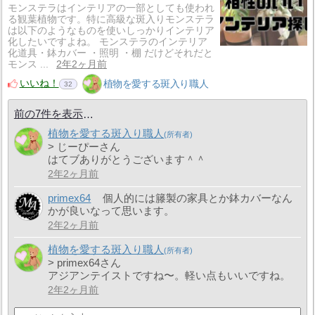
モンステラはインテリアの一部としても使われ
る観葉植物です。特に高級な斑入りモンステラ
は以下のようなものを使いしっかりインテリア
化したいですよね。 モンステラのインテリア
化道具・鉢カバー ・照明 ・棚 だけどそれだと
モンス ...
2年2ヶ月前
いいね！
植物を愛する斑入り職人
32
前の7件を表示
植物を愛する斑入り職人
> じーぴーさん
はてブありがとうございます＾＾
2年2ヶ月前
primex64
個人的には籐製の家具とか鉢カバーなん
かが良いなって思います。
2年2ヶ月前
植物を愛する斑入り職人
> primex64さん
アジアンテイストですね〜。軽い点もいいですね。
2年2ヶ月前