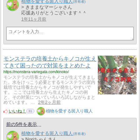
植物を愛する斑入り職人
> きままなマーシャさん
応援ありがとうございます＾＾
1年11ヶ月前
モンステラの培養土からキノコが生え
てきて困ったので対策をまとめたよ
https://monstera-variegata.com/kinoko/
モンステラの培養土からキノコが生えてきまし
た。水をけっこう必要とするモンステラの室内
栽培では培養土からキノコが発生しやすいで
す。 ここでは培養土から生えたキノコの例
と、その対策についていろいろ試しながらまと
めています。 ...
2年2ヶ月前
いいね！
植物を愛する斑入り職人
31
前の5件を表示
植物を愛する斑入り職人
> Noriちゃんさん