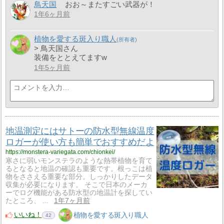
鳥天国
おお～またすごい武器が！
1年6ヶ月前
植物を愛する斑入り職人
> 鳥天国さん
装備をととえてますw
1年5ヶ月前
地温測定にはサトーの防水型無線温度
ロガーが使い方も簡単でおすすめだよ
https://monstera-variegata.com/chionkei/
寒さに弱いモンステラのような熱帯植物を育て
るとなると地温の確認も重要です。根っこは植
物をささえる重要な部分。しっかりしたデータ
収集が必要になります。 そこで日本のメーカ
ーでログ機能がある防水型の地温計を探してい
たところ、 ...
1年7ヶ月前
いいね！
植物を愛する斑入り職人
42