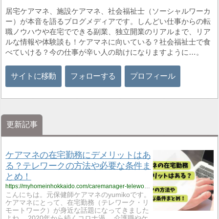
居宅ケアマネ、施設ケアマネ、社会福祉士（ソーシャルワーカ
ー）が本音を語るブログメディアです。しんどい仕事からの転
職ノウハウや在宅でできる副業、独立開業のリアルまで、リア
ルな情報や体験談も！ケアマネに向いている？社会福祉士で食
べていける？今の仕事が辛い人の助けになりますように…。
サイトに移動
フォローする
プロフィール
更新記事
ケアマネの在宅勤務にデメリットはあ
る？テレワークの方法や必要な条件ま
とめ！
https://myhomeinhokkaido.com/caremanager-telework-method-2022619/
こんにちは。元保健師ケアマネのyumikoです。
ケアマネにとって、在宅勤務（テレワーク・リ
モートワーク）が身近な話題になってきました
よね。 2020年から続くコロナ渦。 介護職やケ