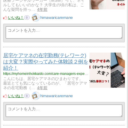
医療ソーシャルワーカー（MSW）って、ネイ
ルしてもいいのかな？ 大学生の頃の私は、こ
んな疑問を持っ…
4年前
いいね！
himawaricaremane
0
居宅ケアマネの在宅勤務(テレワーク)
は大変？実際やってみた体験談２例を
紹介！
https://myhomeinhokkaido.com/care-managers-experience-of-working-from-home/
こんにちは、居宅ケアマネのひまわりです。
最近とても気になっているのが、「居宅ケアマ
ネの在宅勤務（…
4年前
いいね！
himawaricaremane
0