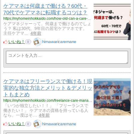
ケアマネは何歳まで働ける？60代・
70代でケアマネに転職するコツは？
https://myhomeinhokkaido.com/how-old-can-a-care-manager-work-2022611/
ケアマネジャーって、何歳まで働けるのでしょ
う？ 私は30代、9年目の居宅ケアマネです。
主任ケアマ…
4年前
いいね！
himawaricaremane
0
ケアマネはフリーランスで働ける！現
実的な独立方法とメリット＆デメリッ
トもまとめ
https://myhomeinhokkaido.com/freelance-care-manager-2022610/
「いつか独立したい！！」 「フリーランスで
働きたい！」 ケアマネの資格を持っている人
なら、一度はそ…
4年前
いいね！
himawaricaremane
0