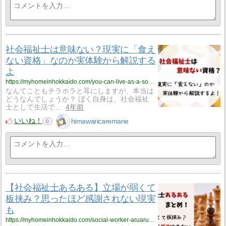
社会福祉士は意味ない？現実に「食え
ない資格」なのか実体験から解説する
よ
https://myhomeinhokkaido.com/you-can-live-as-a-social-worker-202267/
なんてこともチラホラと耳にしますが、本当は
どうなんでしょうか？ ぼく自身は、社会福祉
士として生活で…
4年前
いいね！
himawaricaremane
0
【社会福祉士あるある】立場が弱くて
板挟み？思ったほど感謝されない現実
も
https://myhomeinhokkaido.com/social-worker-aruaru-matome-202266/