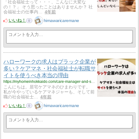
「社会福祉士って・・・、こんなに大変な
の！？」 そう思ったことはありませんか？ 社
会福祉士の仕事内…
4年前
いいね！
himawaricaremane
0
ハローワークの求人はブラック企業が
多い？ケアマネ・社会福祉士が転職サ
イトを使うべき本当の理由
https://myhomeinhokkaido.com/care-manager-and-social-worker-change-of-job-202264/
こんにちは。居宅ケアマネのひまわりです。
私が今やっているケアマネジャーも、そして前
職の社会福祉士…
4年前
いいね！
himawaricaremane
0