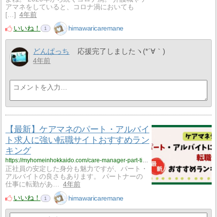
アマネをしていると、コロナ渦においても
[…]
4年前
いいね！
himawaricaremane
1
どんぱっち
応援完了しましたヽ(*´∀｀)
4年前
【最新】ケアマネのパート・アルバイ
ト求人に強い転職サイトおすすめラン
キング
https://myhomeinhokkaido.com/care-manager-part-time-job-2022619-job-site-ranking/
正社員の安定した身分も魅力ですが、パート・
アルバイトの良さもあります。 パートナーの
仕事に転勤があ…
4年前
いいね！
himawaricaremane
1