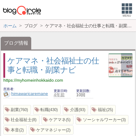
MENU
ホーム
ブログ
ケアマネ・社会福祉士の仕事と転職・副業ナビ
ブログ情報
ケアマネ・社会福祉士の仕
事と転職・副業ナビ
https://myhomeinhokkaido.com
所有者
更新日時
更新回数
himawaricaremane
4年前
10回
副業
転職
介護
福祉
760
430
93
25
社会福祉士
ケアマネ
ソーシャルワーカー
8
5
3
本音
ケアマネジャー
2
2