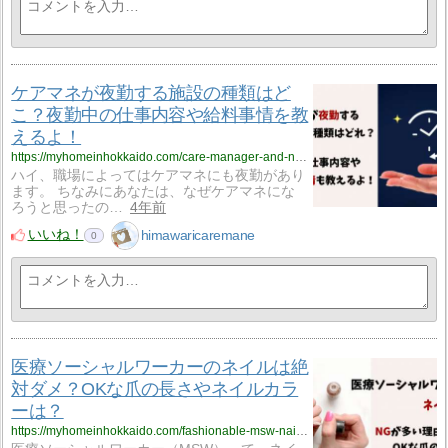
ケアマネが夜勤する施設の種類はど
こ？夜勤中の仕事内容や給料事情を教
えるよ！
https://myhomeinhokkaido.com/care-manager-and-night-shift-2022616/
ハイ、職場によってはケアマネにも夜勤があり
ます。 ちなみにあなたは、なぜケアマネにな
ろうと思ったの…
4年前
いいね！
himawaricaremane
0
医療ソーシャルワーカーのネイルは絶
対ダメ？OKな爪の長さやネイルカラ
ーは？
https://myhomeinhokkaido.com/fashionable-msw-nails-are-possible/