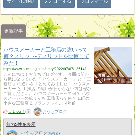
サイトに移動
フォローする
プロフィール
更新記事
ハウスメーカーと工務店の違いって
何？メリット•デメリットを比較して
みた！
https://www.ouciblog.com/entry/2022/07/07/135141
こんにちは！おうちブログです。 今回は前か
ら気になっていた『 ハウスメーカー 』と『 工
務店 』の違いをまとめてみました！ ハウスメ
ーカー と 工務店 の違いがわからない方はぜひ
ご覧ください。 ハウスメーカーって何？ ハウ
スメーカーの成り立ち 工務店って何？ 1.町の
小さな工務店 2.フランチャイ…
4年前
いいね！
おうちブログ
4
前の9件を表示
おうちブログ