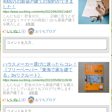
4000万の新築戸建ての契約ができま
した！
https://www.ouciblog.com/entry/2022/06/29/214847
こんにちは！ 貯金ゼロ、、、 正確に言うとゼ
ロではなくマイナスの現在(！)から新築戸建て
を購入しよ…
4年前
いいね！
おうちブログ
1
ハウスメーカー選びに迷ったらコレ！
《フリーペーパー『東海で家を建て
る』byリクルート》
https://www.ouciblog.com/entry/2022/05/08/110639
こんにちは！ 貯金ゼロから新築戸建てを購入
しようとしているおうちブログ?と申します。
新築戸建てを…
4年前
いいね！
おうちブログ
0