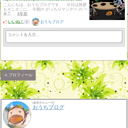
こんにちは。おうちブログです。 今日は挨拶
もそこそこに、 今朝の がっちりマンデー の 一
条工…
4年前
いいね！
おうちブログ
0
プロフィール
[参照中のユーザ]
おうちブログ