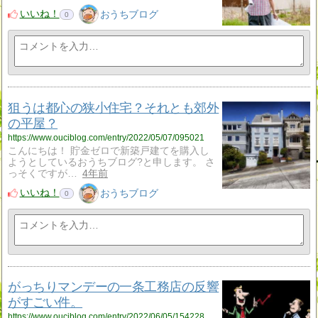
いいね！
おうちブログ
0
狙うは都心の狭小住宅？それとも郊外
の平屋？
https://www.ouciblog.com/entry/2022/05/07/095021
こんにちは！ 貯金ゼロで新築戸建てを購入し
ようとしているおうちブログ?と申します。 さ
っそくですが…
4年前
いいね！
おうちブログ
0
がっちりマンデーの一条工務店の反響
がすごい件。
https://www.ouciblog.com/entry/2022/06/05/154228