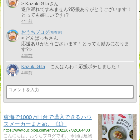
> Kazuki Gitaさん
返信遅れてすみません?応援ありがとうございます！
とっても嬉しいです♪?
4年前
おうちブログ
> どんぱっちさん
応援ありがとうございます！とっても励みになりま
す?✨
4年前
Kazuki Gita
こんばんわ！応援ポチしました！
4年前
東海で1000万円台で購入できるハウ
スメーカーまとめ。《1》
https://www.ouciblog.com/entry/2022/07/02/164403
こんにちは、おうちブログです。 今回は建物