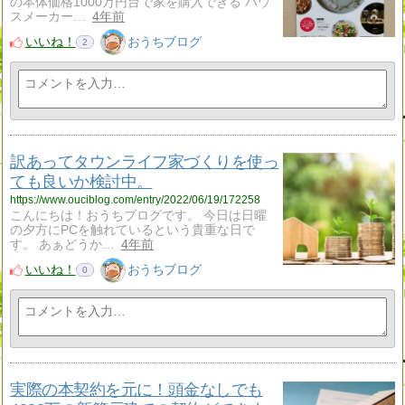
の本体価格1000万円台で家を購入できる ハウ
スメーカー…
4年前
いいね！
おうちブログ
2
訳あってタウンライフ家づくりを使っ
ても良いか検討中。
https://www.ouciblog.com/entry/2022/06/19/172258
こんにちは！おうちブログです。 今日は日曜
の夕方にPCを触れているという貴重な日で
す。 あぁどうか…
4年前
いいね！
おうちブログ
0
実際の本契約を元に！頭金なしでも