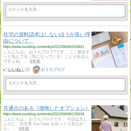
住宅の資料請求はしないほうが良い理
由について。
https://www.ouciblog.com/entry/2022/06/06/163841
こんにちは。 おうちブログ?です。 ここ最近ず
っと悩んでる（気になっている）ことがあるん
ですよね。…
4年前
いいね！
おうちブログ
0
共通点のある《後悔したオプション》
https://www.ouciblog.com/entry/2022/06/08/135039
こんにちは。 おうちブログです。 今日は久し
ぶりに、住宅系 YouTube をゆっくり見なが
ら、 …
4年前