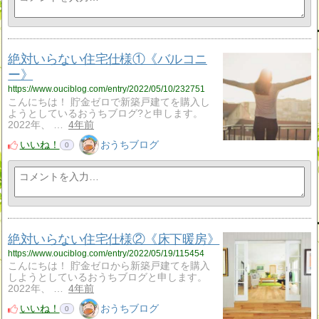
絶対いらない住宅仕様①《バルコニ
ー》
https://www.ouciblog.com/entry/2022/05/10/232751
こんにちは！ 貯金ゼロで新築戸建てを購入し
ようとしているおうちブログ?と申します。
2022年、 …
4年前
いいね！
おうちブログ
0
絶対いらない住宅仕様②《床下暖房》
https://www.ouciblog.com/entry/2022/05/19/115454
こんにちは！ 貯金ゼロから新築戸建てを購入
しようとしているおうちブログと申します。
2022年、 …
4年前
いいね！
おうちブログ
0