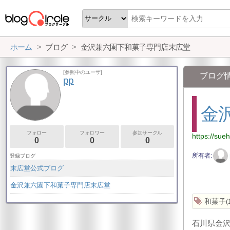
ホーム
ブログ
金沢兼六園下和菓子専門店末広堂
[参照中のユーザ]
ブログ
pp
金
フォロー
フォロワー
参加サークル
https://sueh
0
0
0
所有者
登録ブログ
末広堂公式ブログ
金沢兼六園下和菓子専門店末広堂
和菓子
石川県金沢