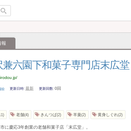
情報
沢兼六園下和菓子専門店末広堂
irodou.jp/
pp
最新
0回
更新日時
更新回数
老舗
きんつば
羊羹
黄身しぐれ
11
4
2
2
2
市に慶応3年創業の老舗和菓子店「末広堂」。