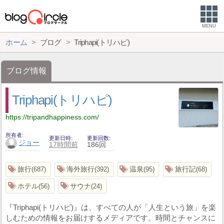
MENU
ホーム
ブログ
Triphapi(トリハピ)
ブログ情報
Triphapi(トリハピ)
https://tripandhappiness.com/
所有者
更新日時
更新回数
ジョー
17時間前
186回
旅行
海外旅行
温泉
旅行記
687
392
95
68
ホテル
サウナ
56
24
『Triphapi(トリハピ)』は、すべての人が「人生という旅」を楽
しむための情報をお届けするメディアです。時間とチャンスに