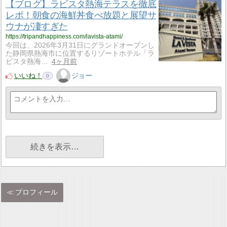
【ブログ】ラビスタ熱海テラスを徹底
レポ！朝食の海鮮丼食べ放題と展望サ
ウナが凄すぎた
https://tripandhappiness.com/lavista-atami/
今回は、2026年3月31日にグランドオープンし
た静岡県熱海市に位置するリゾートホテル「ラ
ビスタ熱海…
4ヶ月前
いいね！
ジョー
0
続きを表示…
プロフィール