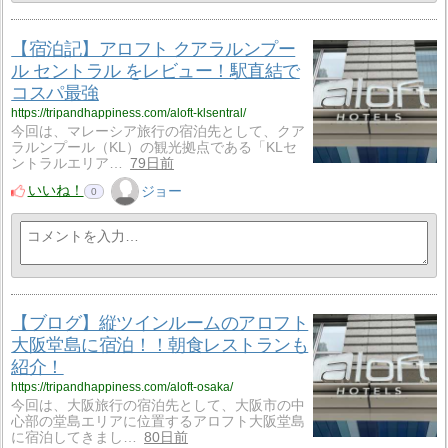
【宿泊記】アロフト クアラルンプー
ル セントラル をレビュー！駅直結で
コスパ最強
https://tripandhappiness.com/aloft-klsentral/
今回は、マレーシア旅行の宿泊先として、クア
ラルンプール（KL）の観光拠点である「KLセ
ントラルエリア…
79日前
いいね！
ジョー
0
【ブログ】縦ツインルームのアロフト
大阪堂島に宿泊！！朝食レストランも
紹介！
https://tripandhappiness.com/aloft-osaka/
今回は、大阪旅行の宿泊先として、大阪市の中
心部の堂島エリアに位置するアロフト大阪堂島
に宿泊してきまし…
80日前