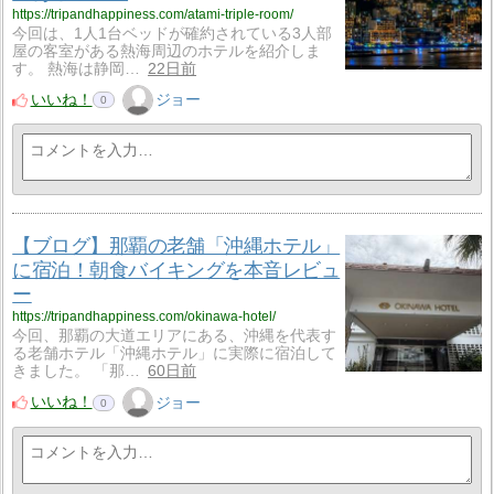
https://tripandhappiness.com/atami-triple-room/
今回は、1人1台ベッドが確約されている3人部
屋の客室がある熱海周辺のホテルを紹介しま
す。 熱海は静岡…
22日前
いいね！
ジョー
0
【ブログ】那覇の老舗「沖縄ホテル」
に宿泊！朝食バイキングを本音レビュ
ー
https://tripandhappiness.com/okinawa-hotel/
今回、那覇の大道エリアにある、沖縄を代表す
る老舗ホテル「沖縄ホテル」に実際に宿泊して
きました。 「那…
60日前
いいね！
ジョー
0