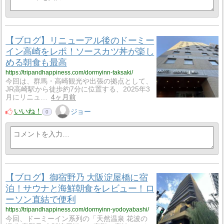
【ブログ】リニューアル後のドーミー
イン高崎をレポ！ソースカツ丼が楽し
める朝食も最高
https://tripandhappiness.com/dormyinn-taksaki/
今回は、群馬・高崎観光や出張の拠点として、
JR高崎駅から徒歩約7分に位置する、2025年3
月にリニュ…
4ヶ月前
いいね！
ジョー
0
【ブログ】御宿野乃 大阪淀屋橋に宿
泊！サウナと海鮮朝食をレビュー！ロ
ーソン直結で便利
https://tripandhappiness.com/dormyinn-yodoyabashi/
今回、ドーミーイン系列の「天然温泉 花波の