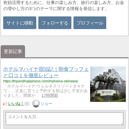
有効活用するために、仕事の楽しみ方、旅行の楽しみ方、お金
の増やし方の3つのテーマに関する情報を発信します。
サイトに移動
フォローする
プロフィール
更新記事
ホテルマハイナ宿泊記｜朝食ブッフェ
と口コミを徹底レビュー
https://tripandhappiness.com/mahaina-okinawa/
「ホテルマハイナ ウェルネスリゾートオキナ
ワ」、正直に言うと予約する前は少し不安があ
りました。開業か…
17時間前
いいね！
ジョー
0