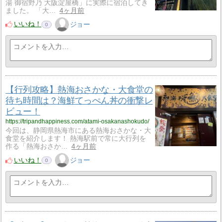
湯 御宿野乃 大阪淀屋橋」に実際に宿泊してき
ました。 「大…
4ヶ月前
いいね！
ジョー
0
【行列攻略】熱海おさかな・大食堂の
待ち時間は？海鮮てっぺん丼の衝撃レ
ビュー！
https://tripandhappiness.com/atami-osakanashokudo/
今回は、静岡県熱海市にある熱海おさかな・大
食堂を紹介します！ 熱海駅前で常に大行列を
作る「熱海おさか…
4ヶ月前
いいね！
ジョー
0