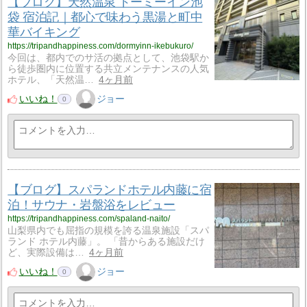
【ブログ】天然温泉 ドーミーイン池
袋 宿泊記｜都心で味わう黒湯と町中
華バイキング
https://tripandhappiness.com/dormyinn-ikebukuro/
今回は、都内でのサ活の拠点として、池袋駅か
ら徒歩圏内に位置する共立メンテナンスの人気
ホテル、「天然温…
4ヶ月前
いいね！
ジョー
0
【ブログ】スパランドホテル内藤に宿
泊！サウナ・岩盤浴をレビュー
https://tripandhappiness.com/spaland-naito/
山梨県内でも屈指の規模を誇る温泉施設「スパ
ランド ホテル内藤」。 「昔からある施設だけ
ど、実際設備は…
4ヶ月前
いいね！
ジョー
0