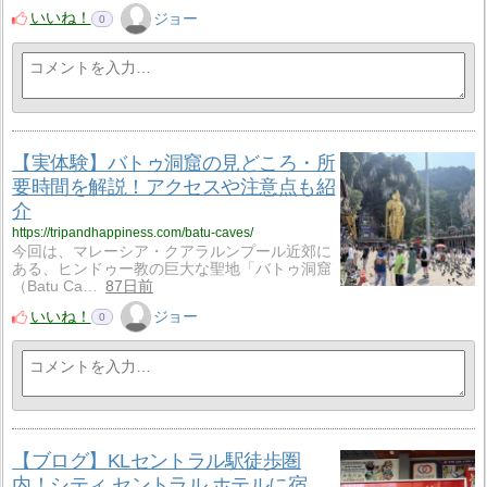
いいね！
ジョー
0
【実体験】バトゥ洞窟の見どころ・所
要時間を解説！アクセスや注意点も紹
介
https://tripandhappiness.com/batu-caves/
今回は、マレーシア・クアラルンプール近郊に
ある、ヒンドゥー教の巨大な聖地「バトゥ洞窟
（Batu Ca…
87日前
いいね！
ジョー
0
【ブログ】KLセントラル駅徒歩圏
内！シティ セントラル ホテルに宿