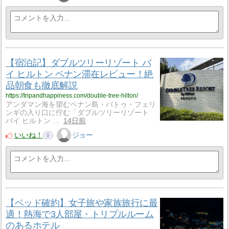
【宿泊記】ダブルツリーリゾート バ
イ ヒルトン ペナン滞在レビュー！絶
品朝食も徹底解説
https://tripandhappiness.com/double-tree-hilton/
アンダマン海を望むペナン島・バトゥ・フェリ
ンギの入り口に佇む「ダブルツリーリゾート
バイ ヒルトン …
14日前
いいね！
ジョー
0
【ベッド確約】女子旅や家族旅行に最
適！熱海で3人部屋・トリプルルーム
のあるホテル