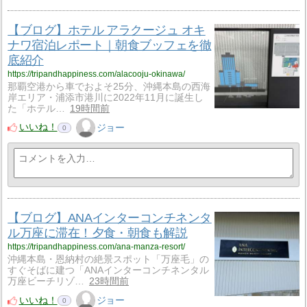
【ブログ】ホテル アラクージュ オキ
ナワ宿泊レポート｜朝食ブッフェを徹
底紹介
https://tripandhappiness.com/alacooju-okinawa/
那覇空港から車でおよそ25分、沖縄本島の西海
岸エリア・浦添市港川に2022年11月に誕生し
た「ホテル…
19時間前
いいね！
ジョー
0
【ブログ】ANAインターコンチネンタ
ル万座に滞在！夕食・朝食も解説
https://tripandhappiness.com/ana-manza-resort/
沖縄本島・恩納村の絶景スポット「万座毛」の
すぐそばに建つ「ANAインターコンチネンタル
万座ビーチリゾ…
23時間前
いいね！
ジョー
0