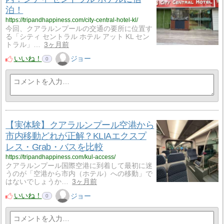
泊！
https://tripandhappiness.com/city-central-hotel-kl/
今回、クアラルンプールの交通の要所に位置す
る「シティ セントラル ホテル アット KL セン
トラル」…
3ヶ月前
いいね！
ジョー
0
【実体験】クアラルンプール空港から
市内移動どれが正解？KLIAエクスプ
レス・Grab・バスを比較
https://tripandhappiness.com/kul-access/
クアラルンプール国際空港に到着して最初に迷
うのが「空港から市内（ホテル）への移動」で
はないでしょうか…
3ヶ月前
いいね！
ジョー
0