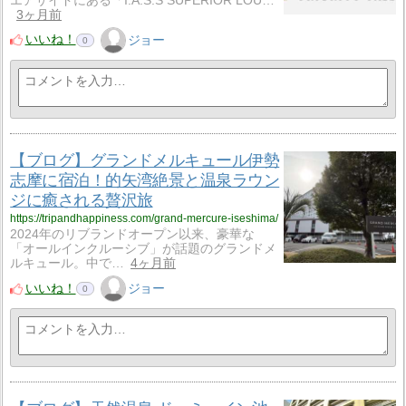
エアサイドにある「I.A.S.S SUPERIOR LOU…
3ヶ月前
いいね！
ジョー
0
【ブログ】グランドメルキュール伊勢
志摩に宿泊！的矢湾絶景と温泉ラウン
ジに癒される贅沢旅
https://tripandhappiness.com/grand-mercure-iseshima/
2024年のリブランドオープン以来、豪華な
「オールインクルーシブ」が話題のグランドメ
ルキュール。中で…
4ヶ月前
いいね！
ジョー
0