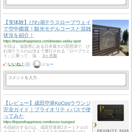
【実体験】びわ湖テラスロープウェイ
で空中鑑賞！観光モデルコースと混雑
状況を紹介！
https://tripandhappiness.com/biwako-valley-spot/
今回は、滋賀県にある日本最大の琵琶湖で、び
わ湖テラスの山頂まで運行される「ロープウェ
イ」に乗って、滋…
3ヶ月前
いいね！
ジョー
0
【レビュー】成田空港KoCooラウンジ
完全ガイド｜プライオリティパスで使
ってみた
https://tripandhappiness.com/kocoo-lounges/
今回紹介するのは、成田空港第2ターミナルの