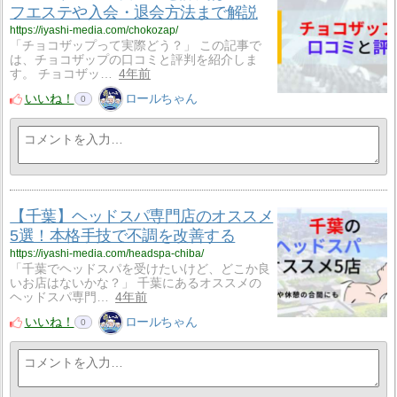
フエステや入会・退会方法まで解説
https://iyashi-media.com/chokozap/
「チョコザップって実際どう？」 この記事で
は、チョコザップの口コミと評判を紹介しま
す。 チョコザッ…
4年前
いいね！
ロールちゃん
0
【千葉】ヘッドスパ専門店のオススメ
5選！本格手技で不調を改善する
https://iyashi-media.com/headspa-chiba/
「千葉でヘッドスパを受けたいけど、どこか良
いお店はないかな？」 千葉にあるオススメの
ヘッドスパ専門…
4年前
いいね！
ロールちゃん
0