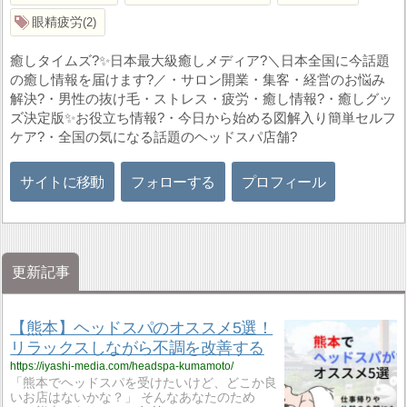
眼精疲労
2
癒しタイムズ?✨日本最大級癒しメディア?＼日本全国に今話題
の癒し情報を届けます?／・サロン開業・集客・経営のお悩み
解決?・男性の抜け毛・ストレス・疲労・癒し情報?・癒しグッ
ズ決定版✨お役立ち情報?・今日から始める図解入り簡単セルフ
ケア?・全国の気になる話題のヘッドスパ店舗?
サイトに移動
フォローする
プロフィール
更新記事
【熊本】ヘッドスパのオススメ5選！
リラックスしながら不調を改善する
https://iyashi-media.com/headspa-kumamoto/
「熊本でヘッドスパを受けたいけど、どこか良
いお店はないかな？」 そんなあなたのため