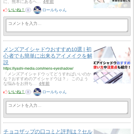
に、熊本にあるヘ…
4年前
いいね！
ロールちゃん
0
メンズアイシャドウおすすめ10選 | 初
心者でも簡単に出来るアイメイクを解
説
https://iyashi-media.com/mens-eyeshadow/
「メンズアイシャドウってどうすればいいのか
な？おすすめのアイシャドウは？」 このよう
な悩みをお持ち…
4年前
いいね！
ロールちゃん
0
チョコザップの口コミと評判は？セル