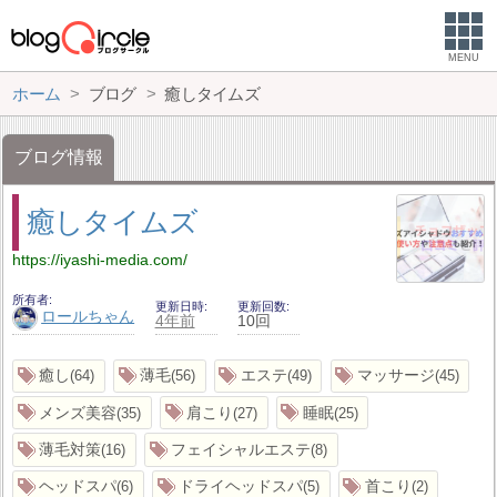
MENU
ホーム
ブログ
癒しタイムズ
ブログ情報
癒しタイムズ
https://iyashi-media.com/
所有者
更新日時
更新回数
ロールちゃん
4年前
10回
癒し
薄毛
エステ
マッサージ
64
56
49
45
メンズ美容
肩こり
睡眠
35
27
25
薄毛対策
フェイシャルエステ
16
8
ヘッドスパ
ドライヘッドスパ
首こり
6
5
2