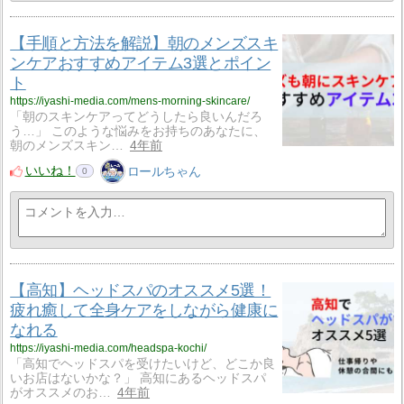
【手順と方法を解説】朝のメンズスキ
ンケアおすすめアイテム3選とポイン
ト
https://iyashi-media.com/mens-morning-skincare/
「朝のスキンケアってどうしたら良いんだろ
う…」 このような悩みをお持ちのあなたに、
朝のメンズスキン…
4年前
いいね！
ロールちゃん
0
【高知】ヘッドスパのオススメ5選！
疲れ癒して全身ケアをしながら健康に
なれる
https://iyashi-media.com/headspa-kochi/
「高知でヘッドスパを受けたいけど、どこか良
いお店はないかな？」 高知にあるヘッドスパ
がオススメのお…
4年前