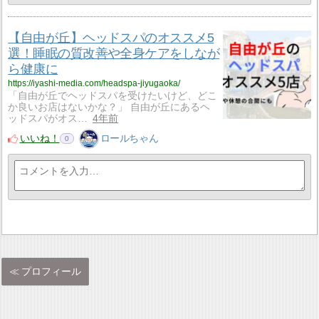
【自由が丘】ヘッドスパのオススメ5
選！睡眠の質改善や全身ケアをしなが
ら健康に
https://iyashi-media.com/headspa-jiyugaoka/
「自由が丘でヘッドスパを受けたいけど、どこ
か良いお店はないかな？」 自由が丘にあるヘ
ッドスパがオス…
4年前
いいね！
ロールちゃん
0
プロフィール