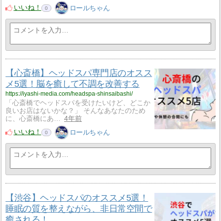
いいね！
ロールちゃん
0
【心斎橋】ヘッドスパ専門店のオスス
メ5選！脳を癒して不調を改善する
https://iyashi-media.com/headspa-shinsaibashi/
「心斎橋でヘッドスパを受けたいけど、どこか
良いお店はないかな？」 そんなあなたのため
に、心斎橋にあ…
4年前
いいね！
ロールちゃん
0
【渋谷】ヘッドスパのオススメ5選！
睡眠の質を整えながら、非日常空間で
癒される！