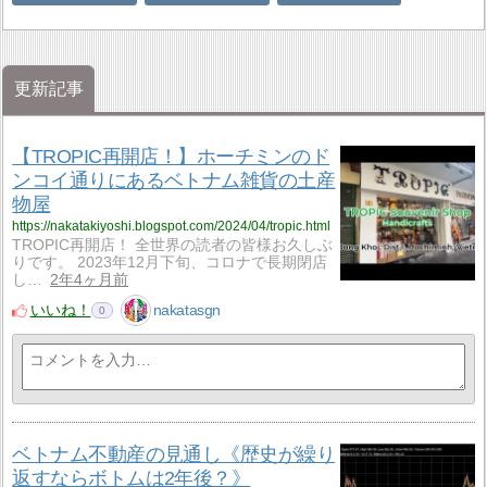
更新記事
【TROPIC再開店！】ホーチミンのド
ンコイ通りにあるベトナム雑貨の土産
物屋
https://nakatakiyoshi.blogspot.com/2024/04/tropic.html
TROPIC再開店！ 全世界の読者の皆様お久しぶ
りです。 2023年12月下旬、コロナで長期閉店
し…
2年4ヶ月前
いいね！
nakatasgn
0
ベトナム不動産の見通し《歴史が繰り
返すならボトムは2年後？》