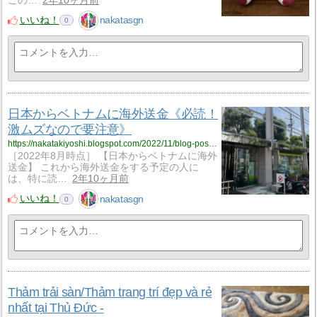
この…
2年10ヶ月前
いいね！
nakatasgn
0
日本からベトナムに海外送金《必読！
激ムズなので要注意》
https://nakatakiyoshi.blogspot.com/2022/11/blog-post_6.html
［2022年8月時点］ 【日本からベトナムに海外
送金】 これから海外送金をする予定の人に
は、特に読…
2年10ヶ月前
いいね！
nakatasgn
0
Thảm trải sàn/Thảm trang trí đẹp và rẻ
nhất tại Thủ Đức -