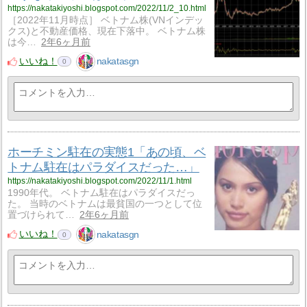
https://nakatakiyoshi.blogspot.com/2022/11/2_10.html
［2022年11月時点］ ベトナム株(VNインデッ
クス)と不動産価格、現在下落中。 ベトナム株
は今…
2年6ヶ月前
いいね！
nakatasgn
0
ホーチミン駐在の実態1「あの頃、ベ
トナム駐在はパラダイスだった…」
https://nakatakiyoshi.blogspot.com/2022/11/1.html
1990年代。 ベトナム駐在はパラダイスだっ
た。 当時のベトナムは最貧国の一つとして位
置づけられて…
2年6ヶ月前
いいね！
nakatasgn
0