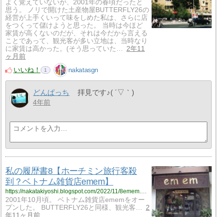
よく覚えていないが、2001年の春頃だったと
思う。 ノリで開けた土産物屋BUTTERFLY26の
経営が上手くいって味をしめた私は、さらに店
をつくって儲けようと思った。 当時は今ほど
家賃が高くないのだが、それは今だから言える
ことであって、観光客が多い立地は、当時なり
に家賃は高かった。(そう思っていた…
2年11
ヶ月前
いいね！
nakatasgn
1
どんぱっち
拝見です♪( ´▽｀)
4年前
私の履歴書8【ホーチミン旅行客殺
到？ベトナム雑貨店emem】
https://nakatakiyoshi.blogspot.com/2022/11/8emem.html
2001年10月頃。 ベトナム雑貨店ememをオー
プンした。 BUTTERFLY26と同様、観光客…
2
年11ヶ月前