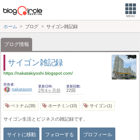
MENU
ホーム
ブログ
サイゴン雑記録
ブログ情報
サイゴン雑記録
https://nakatakiyoshi.blogspot.com/
所有者
更新日時
更新回数
nakatasgn
2年4ヶ月前
22回
ベトナム
ホーチミン
サイゴン
38
10
1
サイゴン生活とビジネスの雑記録です。
サイトに移動
フォローする
プロフィール