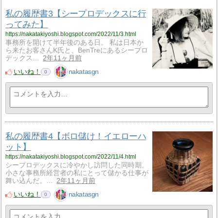
私の履歴書3【シープロデックスに行
ってみた】
https://nakatakiyoshi.blogspot.com/2022/11/3.html
事務所を開けて半年後のある日。 私は日本か
ら来たお客さんK氏と、BenTreにあるシープロ
デックス…
2年11ヶ月前
いいね！
nakatasgn
0
私の履歴書4【ボロ儲け！イエローハ
ット】
https://nakatakiyoshi.blogspot.com/2022/11/4.html
シープロデックスに冷やかし訪問した同時期。
小さな事務所経営者の私にとって儲かる仕事が
舞い込んだ。…
2年11ヶ月前
いいね！
nakatasgn
0