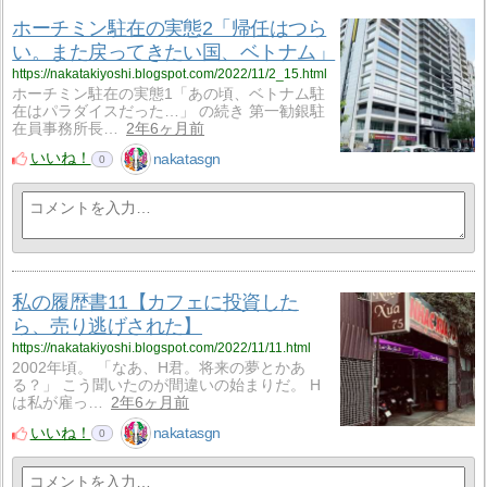
ホーチミン駐在の実態2「帰任はつら
い。また戻ってきたい国、ベトナム」
https://nakatakiyoshi.blogspot.com/2022/11/2_15.html
ホーチミン駐在の実態1「あの頃、ベトナム駐
在はパラダイスだった…」 の続き 第一勧銀駐
在員事務所長…
2年6ヶ月前
いいね！
nakatasgn
0
私の履歴書11【カフェに投資した
ら、売り逃げされた】
https://nakatakiyoshi.blogspot.com/2022/11/11.html
2002年頃。 「なあ、H君。将来の夢とかあ
る？」 こう聞いたのが間違いの始まりだ。 H
は私が雇っ…
2年6ヶ月前
いいね！
nakatasgn
0