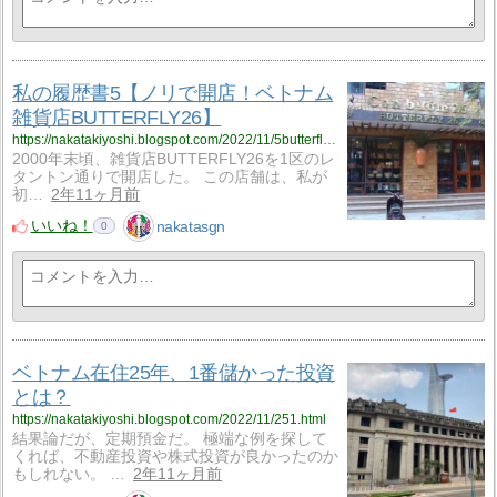
私の履歴書5【ノリで開店！ベトナム
雑貨店BUTTERFLY26】
https://nakatakiyoshi.blogspot.com/2022/11/5butterfly26.html
2000年末頃、雑貨店BUTTERFLY26を1区のレ
タントン通りで開店した。 この店舗は、私が
初…
2年11ヶ月前
いいね！
nakatasgn
0
ベトナム在住25年、1番儲かった投資
とは？
https://nakatakiyoshi.blogspot.com/2022/11/251.html
結果論だが、定期預金だ。 極端な例を探して
くれば、不動産投資や株式投資が良かったのか
もしれない。 …
2年11ヶ月前