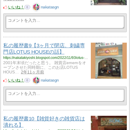
いいね！
nakatasgn
0
私の履歴書9【3ヶ月で閉店。刺繍専
門店LOTUS HOUSEの話】
https://nakatakiyoshi.blogspot.com/2022/11/93lotus-house.html
2001年末頃だったと思う。 雑貨店ememをオ
ープンさせた同時期に、このお店LOTUS
HOUS…
2年11ヶ月前
いいね！
nakatasgn
0
私の履歴書10【雑貨好きの雑貨店は
潰れる】