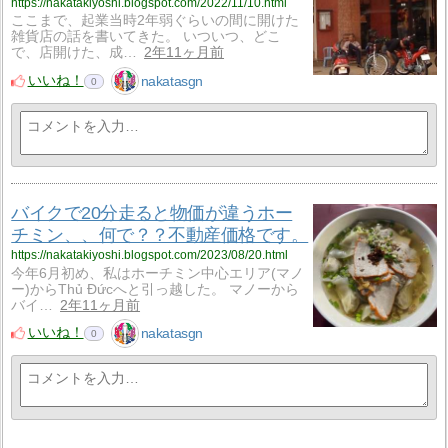
https://nakatakiyoshi.blogspot.com/2022/11/10.html
ここまで、起業当時2年弱ぐらいの間に開けた
雑貨店の話を書いてきた。 いついつ、どこ
で、店開けた、成…
2年11ヶ月前
いいね！
nakatasgn
0
バイクで20分走ると物価が違うホー
チミン、、何で？？不動産価格です。
https://nakatakiyoshi.blogspot.com/2023/08/20.html
今年6月初め、私はホーチミン中心エリア(マノ
ー)からThủ Đứcへと引っ越した。 マノーから
バイ…
2年11ヶ月前
いいね！
nakatasgn
0