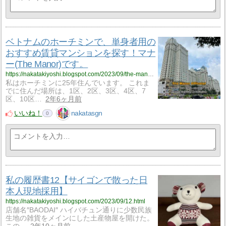
ベトナムのホーチミンで、単身者用の
おすすめ賃貸マンションを探す！マナ
ー(The Manor)です。
https://nakatakiyoshi.blogspot.com/2023/09/the-manor.html
私はホーチミンに25年住んでいます。 これま
でに住んだ場所は、1区、2区、3区、4区、7
区、10区…
2年6ヶ月前
いいね！
nakatasgn
0
私の履歴書12【サイゴンで散った日
本人現地採用】
https://nakatakiyoshi.blogspot.com/2023/09/12.html
店舗名″BAODAI″ ハイバチュン通りに少数民族
生地の雑貨をメインにした土産物屋を開けた。