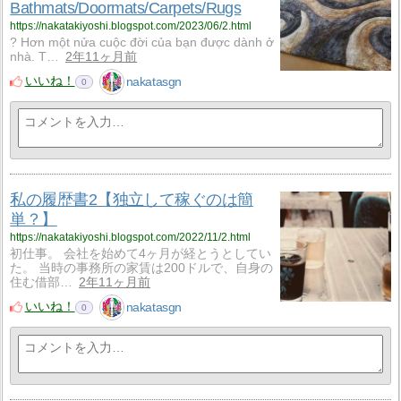
Bathmats/Doormats/Carpets/Rugs
https://nakatakiyoshi.blogspot.com/2023/06/2.html
? Hơn một nửa cuộc đời của bạn được dành ở
nhà. T…
2年11ヶ月前
いいね！
nakatasgn
0
私の履歴書2【独立して稼ぐのは簡
単？】
https://nakatakiyoshi.blogspot.com/2022/11/2.html
初仕事。 会社を始めて4ヶ月が経とうとしてい
た。 当時の事務所の家賃は200ドルで、自身の
住む借部…
2年11ヶ月前
いいね！
nakatasgn
0