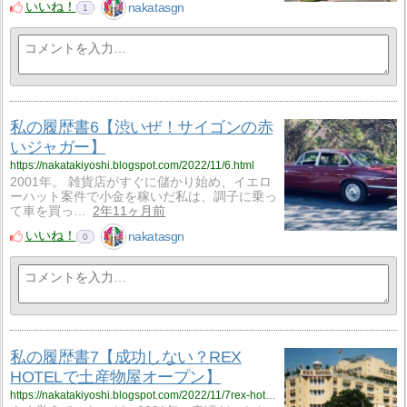
いいね！
nakatasgn
1
私の履歴書6【渋いぜ！サイゴンの赤
いジャガー】
https://nakatakiyoshi.blogspot.com/2022/11/6.html
2001年。 雑貨店がすぐに儲かり始め、イエロ
ーハット案件で小金を稼いだ私は、調子に乗っ
て車を買っ…
2年11ヶ月前
いいね！
nakatasgn
0
私の履歴書7【成功しない？REX
HOTELで土産物屋オープン】
https://nakatakiyoshi.blogspot.com/2022/11/7rex-hotel-saigon.html