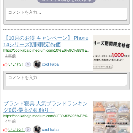
て全てのプロセスを透明に確認いただけます。お客
様の多様なファッションニーズにお応えします。
様に寄り添ったサービスを提供し、シームレスなシ
弊社は5000以上の工場と連携し、ブランド商品から
ョッピング体験をお約束します。
生活雑貨まで、豊富な選択肢をご提供いたします。
現在、当サイトでは「買一送一」キャンペーンを実
また、LINE ID「feecopy」を追加いただくことで、特
施中です。お得な商品や特別なプレゼントが満載で
別な割引やサービスをお受け取りいただけます。
す。また、LINEでお友達追加していただいた方に
LINEでお友達追加いただくことで、最安値で商品を
は、500円分のクーポンをプレゼントいたします。ク
購入できるだけでなく、複数のブランド商品の無料
【10月のお得 キャンペーン】iPhone
ーポンコードは『Q800』です。どうぞこの機会をお
ギフトも手に入れるチャンスがあります。
14シリーズ期間限定特価
見逃しなく！
ご注文から梱包、発送、物流追跡まで、LINEを通じ
詳しくはこちらをご覧ください:
https://coolkabajp.medium.com/10%E6%9C%88%E3%81%AE%E3%81%8A%E5%BE%97-%E3%82%AD%E3%83%A3%E3%83%B3%E3%83%9A%E3%83%BC%E3%83%B3-iphone-14%E3%82%B7%E3%83%AA%E3%83%BC%E3%82%BA%E6%9C%9F%E9%96%93%E9%99%90%E5%AE%9A%E7%89%B9%E4%BE%A1-5552f58fcae4?source=rss-eb05de2c066a------2
て全てのプロセスを透明に確認いただけます。お客
4年前
https://feecopy.com/gift.html
様に寄り添ったサービスを提供し、シームレスなシ
1年10ヶ月前
ョッピング体験をお約束します。
いいね！
cool kaba
0
現在、当サイトでは「買一送一」キャンペーンを実
施中です。お得な商品や特別なプレゼントが満載で
す。また、LINEでお友達追加していただいた方に
は、500円分のクーポンをプレゼントいたします。ク
ーポンコードは『Q800』です。どうぞこの機会をお
見逃しなく！
詳しくはこちらをご覧ください:
ブランド寝具 人気ブランドランキン
https://feecopy.com/gift.html
グ8選-最高の肌触り！
1年10ヶ月前
https://coolkabajp.medium.com/%E3%83%96%E3%83%A9%E3%83%B3%E3%83%89%E5%AF%9D%E5%85%B7-%E4%BA%BA%E6%B0%97%E3%83%96%E3%83%A9%E3%83%B3%E3%83%89%E3%83%A9%E3%83%B3%E3%82%AD%E3%83%B3%E3%82%B08%E9%81%B8-%E6%9C%80%E9%AB%98%E3%81%AE%E8%82%8C%E8%A7%A6%E3%82%8A-c5450ce60d92?source=rss-eb05de2c066a------2
4年前
いいね！
cool kaba
0