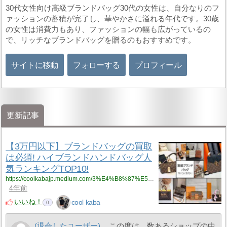
30代女性向け高級ブランドバッグ30代の女性は、自分なりのフ
ァッションの蓄積が完了し、華やかさに溢れる年代です。30歳
の女性は消費力もあり、ファッションの幅も広がっているの
で、リッチなブランドバッグを贈るのもおすすめです。
サイトに移動
フォローする
プロフィール
更新記事
【3万円以下】ブランドバッグの買取
は必須! ハイブランドハンドバッグ人
気ランキングTOP10!
https://coolkabajp.medium.com/3%E4%B8%87%E5%86%86%E4%BB%A5%E4%B8%8B-%E3%83%96%E3%83%A9%E3%83%B3%E3%83%89%E3%83%90%E3%83%83%E3%82%B0%E3%81%AE%E8%B2%B7%E5%8F%96%E3%81%AF%E5%BF%85%E9%A0%88-%E3%83%8F%E3%82%A4%E3%83%96%E3%83%A9%E3%83%B3%E3%83%89%E3%83%8F%E3%83%B3%E3%83%89%E3%83%90%E3%83%83%E3%82%B0%E4%BA%BA%E6%B0%97%E3%83%A9%E3%83%B3%E3%82%AD%E3%83%B3%E3%82%B0top10-d9db026da1df?source=rss-eb05de2c066a------2
4年前
いいね！
cool kaba
0
(退会したユーザー)
この度は、数あるショップの中