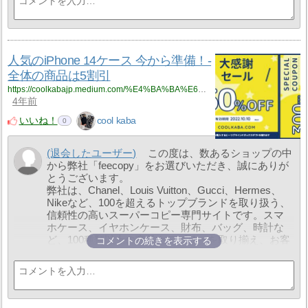
は、500円分のクーポンをプレゼントいたします。ク
ーポンコードは『Q800』です。どうぞこの機会をお
見逃しなく！
詳しくはこちらをご覧ください:
https://feecopy.com/gift.html
人気のiPhone 14ケース 今から準備！-
1年10ヶ月前
全体の商品は5割引
https://coolkabajp.medium.com/%E4%BA%BA%E6%B0%97%E3%81%AEiphone-14%E3%82%B1%E3%83%BC%E3%82%B9-%E4%BB%8A%E3%81%8B%E3%82%89%E6%BA%96%E5%82%99-%E5%85%A8%E4%BD%93%E3%81%AE%E5%95%86%E5%93%81%E3%81%AF5%E5%89%B2%E5%BC%95-88fbb5061f8a?source=rss-eb05de2c066a------2
4年前
いいね！
cool kaba
0
(退会したユーザー)
この度は、数あるショップの中
から弊社「feecopy」をお選びいただき、誠にありが
とうございます。
弊社は、Chanel、Louis Vuitton、Gucci、Hermes、
Nikeなど、100を超えるトップブランドを取り扱う、
信頼性の高いスーパーコピー専門サイトです。スマ
ホケース、イヤホンケース、財布、バッグ、時計な
ど、100種類以上の商品カテゴリーを取り揃え、お客
コメントの続きを表示する
様の多様なファッションニーズにお応えします。
弊社は5000以上の工場と連携し、ブランド商品から
生活雑貨まで、豊富な選択肢をご提供いたします。
また、LINE ID「feecopy」を追加いただくことで、特
別な割引やサービスをお受け取りいただけます。