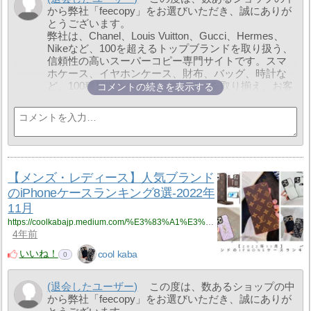
から弊社「feecopy」をお選びいただき、誠にありが
とうございます。
弊社は、Chanel、Louis Vuitton、Gucci、Hermes、
Nikeなど、100を超えるトップブランドを取り扱う、
信頼性の高いスーパーコピー専門サイトです。スマ
ホケース、イヤホンケース、財布、バッグ、時計な
ど、100種類以上の商品カテゴリーを取り揃え、お客
コメントの続きを表示する
様の多様なファッションニーズにお応えします。
弊社は5000以上の工場と連携し、ブランド商品から
生活雑貨まで、豊富な選択肢をご提供いたします。
また、LINE ID「feecopy」を追加いただくことで、特
別な割引やサービスをお受け取りいただけます。
LINEでお友達追加いただくことで、最安値で商品を
購入できるだけでなく、複数のブランド商品の無料
【メンズ・レディース】人気ブランド
ギフトも手に入れるチャンスがあります。
のiPhoneケースランキング8選-2022年
ご注文から梱包、発送、物流追跡まで、LINEを通じ
11月
て全てのプロセスを透明に確認いただけます。お客
様に寄り添ったサービスを提供し、シームレスなシ
https://coolkabajp.medium.com/%E3%83%A1%E3%83%B3%E3%82%BA-%E3%83%AC%E3%83%87%E3%82%A3%E3%83%BC%E3%82%B9-%E4%BA%BA%E6%B0%97%E3%83%96%E3%83%A9%E3%83%B3%E3%83%89%E3%81%AEiphone%E3%82%B1%E3%83%BC%E3%82%B9%E3%83%A9%E3%83%B3%E3%82%AD%E3%83%B3%E3%82%B08%E9%81%B8-2022%E5%B9%B411%E6%9C%88-432475f115c7?source=rss-eb05de2c066a------2
4年前
ョッピング体験をお約束します。
現在、当サイトでは「買一送一」キャンペーンを実
いいね！
cool kaba
0
施中です。お得な商品や特別なプレゼントが満載で
す。また、LINEでお友達追加していただいた方に
は、500円分のクーポンをプレゼントいたします。ク
(退会したユーザー)
この度は、数あるショップの中
ーポンコードは『Q800』です。どうぞこの機会をお
から弊社「feecopy」をお選びいただき、誠にありが
見逃しなく！