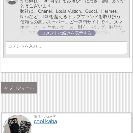
から弊社「feecopy」をお選びいただき、誠にありが
とうございます。
弊社は、Chanel、Louis Vuitton、Gucci、Hermes、
Nikeなど、100を超えるトップブランドを取り扱う、
信頼性の高いスーパーコピー専門サイトです。スマ
ホケース、イヤホンケース、財布、バッグ、時計な
ど、100種類以上の商品カテゴリーを取り揃え、お客
コメントの続きを表示する
様の多様なファッションニーズにお応えします。
弊社は5000以上の工場と連携し、ブランド商品から
生活雑貨まで、豊富な選択肢をご提供いたします。
また、LINE ID「feecopy」を追加いただくことで、特
別な割引やサービスをお受け取りいただけます。
LINEでお友達追加いただくことで、最安値で商品を
購入できるだけでなく、複数のブランド商品の無料
ギフトも手に入れるチャンスがあります。
ご注文から梱包、発送、物流追跡まで、LINEを通じ
て全てのプロセスを透明に確認いただけます。お客
プロフィール
様に寄り添ったサービスを提供し、シームレスなシ
ョッピング体験をお約束します。
現在、当サイトでは「買一送一」キャンペーンを実
施中です。お得な商品や特別なプレゼントが満載で
す。また、LINEでお友達追加していただいた方に
[参照中のユーザ]
は、500円分のクーポンをプレゼントいたします。ク
cool kaba
ーポンコードは『Q800』です。どうぞこの機会をお
見逃しなく！