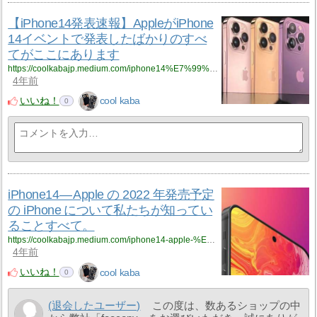
LINEでお友達追加いただくことで、最安値で商品を
購入できるだけでなく、複数のブランド商品の無料
【iPhone14発表速報】AppleがiPhone
ギフトも手に入れるチャンスがあります。
14イベントで発表したばかりのすべ
ご注文から梱包、発送、物流追跡まで、LINEを通じ
てがここにあります
て全てのプロセスを透明に確認いただけます。お客
様に寄り添ったサービスを提供し、シームレスなシ
https://coolkabajp.medium.com/iphone14%E7%99%BA%E8%A1%A8%E9%80%9F%E5%A0%B1-apple%E3%81%8Ciphone-14%E3%82%A4%E3%83%99%E3%83%B3%E3%83%88%E3%81%A7%E7%99%BA%E8%A1%A8%E3%81%97%E3%81%9F%E3%81%B0%E3%81%8B%E3%82%8A%E3%81%AE%E3%81%99%E3%81%B9%E3%81%A6%E3%81%8C%E3%81%93%E3%81%93%E3%81%AB%E3%81%82%E3%82%8A%E3%81%BE%E3%81%99-ce7a6338d54c?source=rss-eb05de2c066a------2
4年前
ョッピング体験をお約束します。
現在、当サイトでは「買一送一」キャンペーンを実
いいね！
cool kaba
0
施中です。お得な商品や特別なプレゼントが満載で
す。また、LINEでお友達追加していただいた方に
は、500円分のクーポンをプレゼントいたします。ク
ーポンコードは『Q800』です。どうぞこの機会をお
見逃しなく！
詳しくはこちらをご覧ください:
https://feecopy.com/gift.html
iPhone14 — Apple の 2022 年発売予定
1年10ヶ月前
の iPhone について私たちが知ってい
ることすべて。
https://coolkabajp.medium.com/iphone14-apple-%E3%81%AE-2022-%E5%B9%B4%E7%99%BA%E5%A3%B2%E4%BA%88%E5%AE%9A%E3%81%AE-iphone-%E3%81%AB%E3%81%A4%E3%81%84%E3%81%A6%E7%A7%81%E3%81%9F%E3%81%A1%E3%81%8C%E7%9F%A5%E3%81%A3%E3%81%A6%E3%81%84%E3%82%8B%E3%81%93%E3%81%A8%E3%81%99%E3%81%B9%E3%81%A6-ce7279e4b52b?source=rss-eb05de2c066a------2
4年前
いいね！
cool kaba
0
(退会したユーザー)
この度は、数あるショップの中