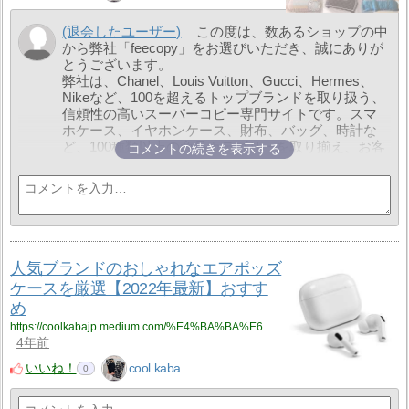
(退会したユーザー)
この度は、数あるショップの中
から弊社「feecopy」をお選びいただき、誠にありが
とうございます。
弊社は、Chanel、Louis Vuitton、Gucci、Hermes、
Nikeなど、100を超えるトップブランドを取り扱う、
信頼性の高いスーパーコピー専門サイトです。スマ
ホケース、イヤホンケース、財布、バッグ、時計な
ど、100種類以上の商品カテゴリーを取り揃え、お客
コメントの続きを表示する
様の多様なファッションニーズにお応えします。
弊社は5000以上の工場と連携し、ブランド商品から
生活雑貨まで、豊富な選択肢をご提供いたします。
また、LINE ID「feecopy」を追加いただくことで、特
別な割引やサービスをお受け取りいただけます。
LINEでお友達追加いただくことで、最安値で商品を
購入できるだけでなく、複数のブランド商品の無料
人気ブランドのおしゃれなエアポッズ
ギフトも手に入れるチャンスがあります。
ケースを厳選【2022年最新】おすす
ご注文から梱包、発送、物流追跡まで、LINEを通じ
め
て全てのプロセスを透明に確認いただけます。お客
様に寄り添ったサービスを提供し、シームレスなシ
https://coolkabajp.medium.com/%E4%BA%BA%E6%B0%97%E3%83%96%E3%83%A9%E3%83%B3%E3%83%89%E3%81%AE%E3%81%8A%E3%81%97%E3%82%83%E3%82%8C%E3%81%AA%E3%82%A8%E3%82%A2%E3%83%9D%E3%83%83%E3%82%BA%E3%82%B1%E3%83%BC%E3%82%B9%E3%82%92%E5%8E%B3%E9%81%B8-2022%E5%B9%B4%E6%9C%80%E6%96%B0-%E3%81%8A%E3%81%99%E3%81%99%E3%82%81-9ee302de0b63?source=rss-eb05de2c066a------2
4年前
ョッピング体験をお約束します。
現在、当サイトでは「買一送一」キャンペーンを実
いいね！
cool kaba
0
施中です。お得な商品や特別なプレゼントが満載で
す。また、LINEでお友達追加していただいた方に