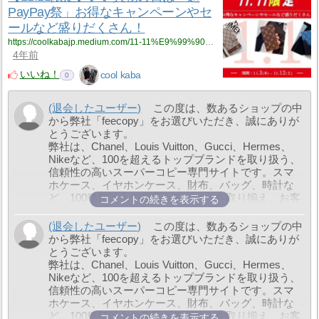
https://feecopy.com/gift.html
PayPay祭」お得なキャンペーンやセ
1年10ヶ月前
ールなど盛りだくさん！
https://coolkabajp.medium.com/11-11%E9%99%90%E5%AE%9A-%E3%81%84%E3%81%84%E8%B2%B7%E7%89%A9%E3%81%AE%E6%97%A5%E3%81%AF-%E8%B6%85paypay%E7%A5%AD-%E3%81%8A%E5%BE%97%E3%81%AA%E3%82%AD%E3%83%A3%E3%83%B3%E3%83%9A%E3%83%BC%E3%83%B3%E3%82%84%E3%82%BB%E3%83%BC%E3%83%AB%E3%81%AA%E3%81%A9%E7%9B%9B%E3%82%8A%E3%81%A0%E3%81%8F%E3%81%95%E3%82%93-f62f3612b62?source=rss-eb05de2c066a------2
4年前
いいね！
cool kaba
0
(退会したユーザー)
この度は、数あるショップの中
から弊社「feecopy」をお選びいただき、誠にありが
とうございます。
弊社は、Chanel、Louis Vuitton、Gucci、Hermes、
Nikeなど、100を超えるトップブランドを取り扱う、
信頼性の高いスーパーコピー専門サイトです。スマ
ホケース、イヤホンケース、財布、バッグ、時計な
ど、100種類以上の商品カテゴリーを取り揃え、お客
コメントの続きを表示する
様の多様なファッションニーズにお応えします。
弊社は5000以上の工場と連携し、ブランド商品から
(退会したユーザー)
この度は、数あるショップの中
生活雑貨まで、豊富な選択肢をご提供いたします。
から弊社「feecopy」をお選びいただき、誠にありが
また、LINE ID「feecopy」を追加いただくことで、特
とうございます。
別な割引やサービスをお受け取りいただけます。
弊社は、Chanel、Louis Vuitton、Gucci、Hermes、
LINEでお友達追加いただくことで、最安値で商品を
Nikeなど、100を超えるトップブランドを取り扱う、
購入できるだけでなく、複数のブランド商品の無料
信頼性の高いスーパーコピー専門サイトです。スマ
ギフトも手に入れるチャンスがあります。
ホケース、イヤホンケース、財布、バッグ、時計な
ご注文から梱包、発送、物流追跡まで、LINEを通じ
ど、100種類以上の商品カテゴリーを取り揃え、お客
コメントの続きを表示する