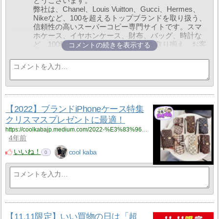
とうございます。
詳しくはこちらをご覧ください:
弊社は、Chanel、Louis Vuitton、Gucci、Hermes、
https://feecopy.com/gift.html
Nikeなど、100を超えるトップブランドを取り扱う、
信頼性の高いスーパーコピー専門サイトです。スマ
1年10ヶ月前
ホケース、イヤホンケース、財布、バッグ、時計な
ど、100種類以上の商品カテゴリーを取り揃え、お客
コメントの続きを表示する
様の多様なファッションニーズにお応えします。
弊社は5000以上の工場と連携し、ブランド商品から
生活雑貨まで、豊富な選択肢をご提供いたします。
また、LINE ID「feecopy」を追加いただくことで、特
別な割引やサービスをお受け取りいただけます。
LINEでお友達追加いただくことで、最安値で商品を
購入できるだけでなく、複数のブランド商品の無料
【2022】ブランドiPhoneケース特集
ギフトも手に入れるチャンスがあります。
クリスマスプレゼントに最適！
ご注文から梱包、発送、物流追跡まで、LINEを通じ
https://coolkabajp.medium.com/2022-%E3%83%96%E3%83%A9%E3%83%B3%E3%83%89iphone%E3%82%B1%E3%83%BC%E3%82%B9%E7%89%B9%E9%9B%86-%E3%82%AF%E3%83%AA%E3%82%B9%E3%83%9E%E3%82%B9%E3%83%97%E3%83%AC%E3%82%BC%E3%83%B3%E3%83%88%E3%81%AB%E6%9C%80%E9%81%A9-183910eb464e?source=rss-eb05de2c066a------2
て全てのプロセスを透明に確認いただけます。お客
4年前
様に寄り添ったサービスを提供し、シームレスなシ
ョッピング体験をお約束します。
いいね！
cool kaba
0
現在、当サイトでは「買一送一」キャンペーンを実
施中です。お得な商品や特別なプレゼントが満載で
す。また、LINEでお友達追加していただいた方に
は、500円分のクーポンをプレゼントいたします。ク
ーポンコードは『Q800』です。どうぞこの機会をお
見逃しなく！
詳しくはこちらをご覧ください:
【11.11限定】いい買物の日は「超