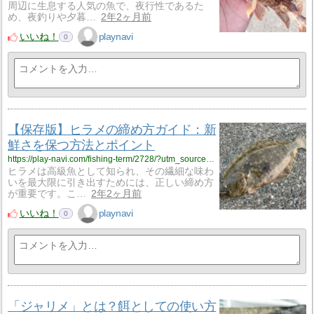
周辺に生息する人気の魚で、夜行性であるた
め、夜釣りや夕暮…
2年2ヶ月前
いいね！
playnavi
0
【保存版】ヒラメの締め方ガイド：新
鮮さを保つ方法とポイント
https://play-navi.com/fishing-term/2728/?utm_source=rss&utm_medium=rss&utm_campaign=%25e3%2580%2590%25e4%25bf%259d%25e5%25ad%2598%25e7%2589%2588%25e3%2580%2591%25e3%2583%2592%25e3%2583%25a9%25e3%2583%25a1%25e3%2581%25ae%25e7%25b7%25a0%25e3%2582%2581%25e6%2596%25b9%25e3%2582%25ac%25e3%2582%25a4%25e3%2583%2589%25ef%25bc%259a%25e6%2596%25b0%25e9%25ae%25ae%25e3%2581%2595%25e3%2582%2592%25e4%25bf%259d%25e3%2581%25a4
ヒラメは高級魚として知られ、その繊細な味わ
いを最大限に引き出すためには、正しい締め方
が重要です。こ…
2年2ヶ月前
いいね！
playnavi
0
「ジャリメ」とは？餌としての使い方