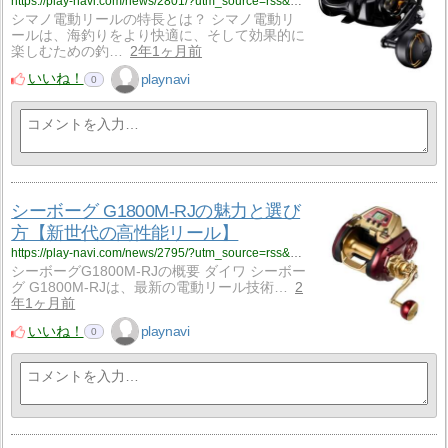
https://play-navi.com/news/2801/?utm_source=rss&utm_medium=rss&utm_campaign=%25e5%2588%259d%25e5%25bf%2583%25e8%2580%2585%25e3%2581%25ab%25e3%2582%2582%25e3%2581%258a%25e3%2581%2599%25e3%2581%2599%25e3%2582%2581%25ef%25bc%2581%25e3%2582%25b7%25e3%2583%259e%25e3%2583%258e%25e9%259b%25bb%25e5%258b%2595%25e3%2583%25aa%25e3%2583%25bc%25e3%2583%25ab%25e3%2581%25ae%25e9%2581%25b8%25e3%2581%25b3%25e6%2596%25b9
シマノ電動リールの特長とは？ シマノ電動リ
ールは、海釣りをより快適に、そして効果的に
楽しむための釣…
2年1ヶ月前
いいね！
playnavi
0
シーボーグ G1800M-RJの魅力と選び
方【新世代の高性能リール】
https://play-navi.com/news/2795/?utm_source=rss&utm_medium=rss&utm_campaign=%25e3%2582%25b7%25e3%2583%25bc%25e3%2583%259c%25e3%2583%25bc%25e3%2582%25b0-g1800m-rj%25e3%2581%25ae%25e9%25ad%2585%25e5%258a%259b%25e3%2581%25a8%25e9%2581%25b8%25e3%2581%25b3%25e6%2596%25b9%25e3%2580%2590%25e6%2596%25b0%25e4%25b8%2596%25e4%25bb%25a3%25e3%2581%25ae%25e9%25ab%2598%25e6%2580%25a7%25e8%2583%25bd%25e3%2583%25aa
シーボーグG1800M-RJの概要 ダイワ シーボー
グ G1800M-RJは、最新の電動リール技術…
2
年1ヶ月前
いいね！
playnavi
0