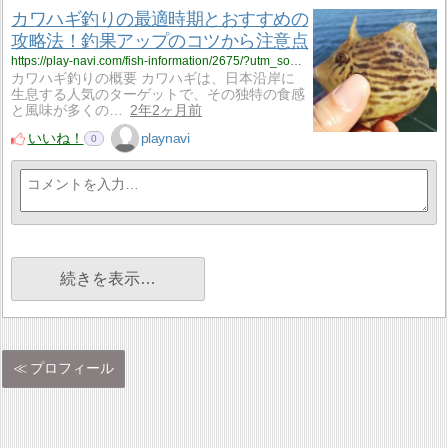
カワハギ釣りの最適時期とおすすめの
攻略法！釣果アップのコツから注意点
https://play-navi.com/fish-information/2675/?utm_source=rss&utm_medium=rss&utm_campaign=%25e3%2582%25ab%25e3%2583%25af%25e3%2583%258f%25e3%2582%25ae%25e9%2587%25a3%25e3%2582%258a%25e3%2581%25ae%25e6%259c%2580%25e9%2581%25a9%25e6%2599%2582%25e6%259c%259f%25e3%2581%25a8%25e3%2581%258a%25e3%2581%2599%25e3%2581%2599%25e3%2582%2581%25e3%2581%25ae%25e6%2594%25bb%25e7%2595%25a5%25e6%25b3%2595%25ef%25bc%2581%25e9%2587%25a3
カワハギ釣りの概要 カワハギは、日本沿岸に
生息する人気のターゲットで、その独特の食感
と風味が多くの…
2年2ヶ月前
いいね！
playnavi
0
続きを表示…
プロフィール