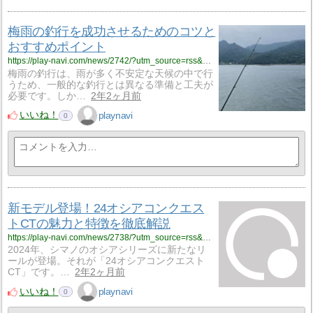
梅雨の釣行を成功させるためのコツと
おすすめポイント
https://play-navi.com/news/2742/?utm_source=rss&utm_medium=rss&utm_campaign=%25e6%25a2%2585%25e9%259b%25a8%25e3%2581%25ae%25e9%2587%25a3%25e8%25a1%258c%25e3%2582%2592%25e6%2588%2590%25e5%258a%259f%25e3%2581%2595%25e3%2581%259b%25e3%2582%258b%25e3%2581%259f%25e3%2582%2581%25e3%2581%25ae%25e3%2582%25b3%25e3%2583%2584%25e3%2581%25a8%25e3%2581%258a%25e3%2581%2599%25e3%2581%2599%25e3%2582%2581%25e3%2583%259d
梅雨の釣行は、雨が多く不安定な天候の中で行
うため、一般的な釣行とは異なる準備と工夫が
必要です。しか…
2年2ヶ月前
いいね！
playnavi
0
新モデル登場！24オシアコンクエス
トCTの魅力と特徴を徹底解説
https://play-navi.com/news/2738/?utm_source=rss&utm_medium=rss&utm_campaign=%25e6%2596%25b0%25e3%2583%25a2%25e3%2583%2587%25e3%2583%25ab%25e7%2599%25bb%25e5%25a0%25b4%25ef%25bc%258124%25e3%2582%25aa%25e3%2582%25b7%25e3%2582%25a2%25e3%2582%25b3%25e3%2583%25b3%25e3%2582%25af%25e3%2582%25a8%25e3%2582%25b9%25e3%2583%2588ct%25e3%2581%25ae%25e9%25ad%2585%25e5%258a%259b%25e3%2581%25a8%25e7%2589%25b9
2024年、シマノのオシアシリーズに新たなリ
ールが登場。それが「24オシアコンクエスト
CT」です。…
2年2ヶ月前
いいね！
playnavi
0