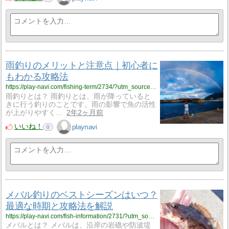
雨釣りのメリットと注意点｜初心者に
もわかる攻略法
https://play-navi.com/fishing-term/2734/?utm_source=rss&utm_medium=rss&utm_campaign=%25e9%259b%25a8%25e9%2587%25a3%25e3%2582%258a%25e3%2581%25ae%25e3%2583%25a1%25e3%2583%25aa%25e3%2583%2583%25e3%2583%2588%25e3%2581%25a8%25e6%25b3%25a8%25e6%2584%258f%25e7%2582%25b9%25ef%25bd%259c%25e5%2588%259d%25e5%25bf%2583%25e8%2580%2585%25e3%2581%25ab%25e3%2582%2582%25e3%2582%258f%25e3%2581%258b%25e3%2582%258b%25e6%2594%25bb
雨釣りとは？ 雨釣りとは、雨が降っていると
きに行う釣りのことです。雨の影響で魚の活性
が上がりやすく…
2年2ヶ月前
いいね！
playnavi
0
メバル釣りのベストシーズンはいつ？
最適な時期と攻略法を解説
https://play-navi.com/fish-information/2731/?utm_source=rss&utm_medium=rss&utm_campaign=%25e3%2583%25a1%25e3%2583%2590%25e3%2583%25ab%25e9%2587%25a3%25e3%2582%258a%25e3%2581%25ae%25e3%2583%2599%25e3%2582%25b9%25e3%2583%2588%25e3%2582%25b7%25e3%2583%25bc%25e3%2582%25ba%25e3%2583%25b3%25e3%2581%25af%25e3%2581%2584%25e3%2581%25a4%25ef%25bc%259f%25e6%259c%2580%25e9%2581%25a9%25e3%2581%25aa%25e6%2599%2582%25e6%259c%259f
メバルとは？ メバルは、沿岸の岩礁や防波堤