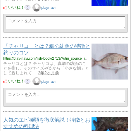
いいね！
playnavi
0
「チャリコ」とは？鯛の幼魚の特徴と
釣りのコツ
https://play-navi.com/fish-book/2713/?utm_source=rss&utm_medium=rss&utm_campaign=%25e3%2580%258c%25e3%2583%2581%25e3%2583%25a3%25e3%2583%25aa%25e3%2582%25b3%25e3%2580%258d%25e3%2581%25a8%25e3%2581%25af%25ef%25bc%259f%25e9%25af%259b%25e3%2581%25ae%25e5%25b9%25bc%25e9%25ad%259a%25e3%2581%25ae%25e7%2589%25b9%25e5%25be%25b4%25e3%2581%25a8%25e9%2587%25a3%25e3%2582%258a%25e3%2581%25ae%25e3%2582%25b3%25e3%2583%2584
チャリコとは？ チャリコは、真鯛の幼魚のこ
とを指し、そのサイズや姿から「小さな鯛」と
して親しまれて…
2年2ヶ月前
いいね！
playnavi
0
人気のエビ種類を徹底解説！特徴とお
すすめの料理法