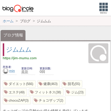
MENU
ホーム
ブログ
ジムムム
ブログ情報
ジムムム
https://jim-mumu.com
所有者
更新日時
更新回数
min
最新
0回
ダイエット
健康
脱毛
566
463
55
エステ
フィットネス
ジム
49
38
23
chocoZAP
チョコザップ
3
2
チョコザップの店舗やお得な情報を発信しています。