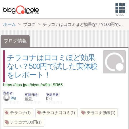
MENU
ホーム
ブログ
チラコナは口コミほど効果ない？500円で試した実体験をレポート！
ブログ情報
チラコナは口コミほど効果
ない？500円で試した実体験
をレポート！
https://tips.jp/u/biyou/a/9ikLSR65
所有者
更新日時
更新回数
big
最新
0回
チラコナ
チラコナ口コミ
チラコナ効果
1
1
1
チラコナ500円
1