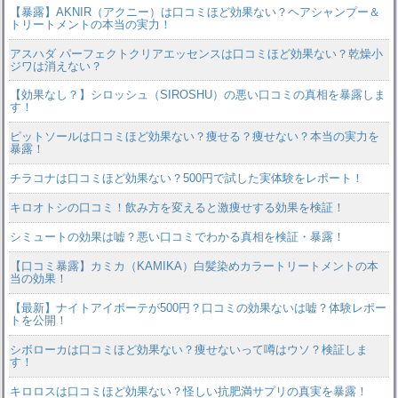
【暴露】AKNIR（アクニー）は口コミほど効果ない？ヘアシャンプー＆
トリートメントの本当の実力！
アスハダ パーフェクトクリアエッセンスは口コミほど効果ない？乾燥小
ジワは消えない？
【効果なし？】シロッシュ（SIROSHU）の悪い口コミの真相を暴露しま
す！
ピットソールは口コミほど効果ない？痩せる？痩せない？本当の実力を
暴露！
チラコナは口コミほど効果ない？500円で試した実体験をレポート！
キロオトシの口コミ！飲み方を変えると激痩せする効果を検証！
シミュートの効果は嘘？悪い口コミでわかる真相を検証・暴露！
【口コミ暴露】カミカ（KAMIKA）白髪染めカラートリートメントの本
当の効果！
【最新】ナイトアイボーテが500円？口コミの効果ないは嘘？体験レポー
トを公開！
シボローカは口コミほど効果ない？痩せないって噂はウソ？検証しま
す！
キロロスは口コミほど効果ない？怪しい抗肥満サプリの真実を暴露！