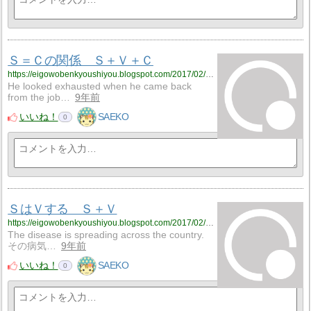
Ｓ＝Ｃの関係 Ｓ＋Ｖ＋Ｃ
https://eigowobenkyoushiyou.blogspot.com/2017/02/blog-post_20.html
He looked exhausted when he came back
from the job…
9年前
いいね！
SAEKO
0
ＳはＶする Ｓ＋Ｖ
https://eigowobenkyoushiyou.blogspot.com/2017/02/blog-post_19.html
The disease is spreading across the country.
その病気…
9年前
いいね！
SAEKO
0