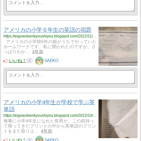
アメリカの小学６年生の英語の宿題
https://eigowobenkyoushiyou.blogspot.com/2022/11/blog-post.html
アメリカの小学校6年の娘がうちでやっていた
ホームワークです。私に聞かれたのですが、さ
っぱりわか…
4年前
いいね！
SAEKO
0
アメリカの小学4年生が学校で学ぶ英
単語
https://eigowobenkyoushiyou.blogspot.com/2022/10/4.html
無事に小学4年生になれた長男が、この前持っ
て帰ってきたプリントの中から英単語のプリン
トをまた取り上…
4年前
いいね！
SAEKO
0