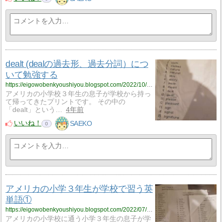
dealt (dealの過去形、過去分詞）につ
いて勉強する
https://eigowobenkyoushiyou.blogspot.com/2022/10/dealt-deal.html
アメリカの小学校３年生の息子が学校から持っ
て帰ってきたプリントです。 その中の
「dealt」という…
4年前
いいね！
SAEKO
0
アメリカの小学３年生が学校で習う英
単語①
https://eigowobenkyoushiyou.blogspot.com/2022/07/blog-post.html
アメリカの小学校に通う小学３年生の息子が学