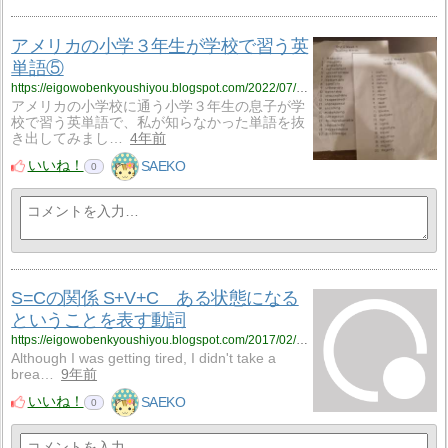
アメリカの小学３年生が学校で習う英
単語⑤
https://eigowobenkyoushiyou.blogspot.com/2022/07/blog-post_22.html
アメリカの小学校に通う小学３年生の息子が学
校で習う英単語で、私が知らなかった単語を抜
き出してみまし…
4年前
いいね！
SAEKO
0
S=Cの関係 S+V+C ある状態になる
ということを表す動詞
https://eigowobenkyoushiyou.blogspot.com/2017/02/sc-svc.html
Although I was getting tired, I didn't take a
brea…
9年前
いいね！
SAEKO
0