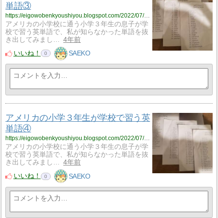
単語③
https://eigowobenkyoushiyou.blogspot.com/2022/07/blog-post_20.html
アメリカの小学校に通う小学３年生の息子が学
校で習う英単語で、私が知らなかった単語を抜
き出してみまし…
4年前
いいね！
SAEKO
0
アメリカの小学３年生が学校で習う英
単語④
https://eigowobenkyoushiyou.blogspot.com/2022/07/blog-post_21.html
アメリカの小学校に通う小学３年生の息子が学
校で習う英単語で、私が知らなかった単語を抜
き出してみまし…
4年前
いいね！
SAEKO
0