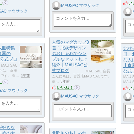
！
い
0
MAUSAC マウサック
SAC マウサック
人気のマグカップ3
大皿特集
選！北欧デザイン
北欧
食器の
のおしゃれでシン
皿。
C 公式ブロ
プルなセットもご
な人
紹介┃MAUSAC公
┃食器
​ _ MAU SAC
式ブログ
にちは、食器
公式
​ _ ​ _ ​ _ MAU SAC 店長
Cです。 ※…
5年前
こんにちは、食器店MAU SACです。
MAU
！
※…
5年前
MAU 
0
いいね！
い
0
SAC マウサック
MAUSAC マウサック
が好きな
すめの大
北欧風のおしゃれ