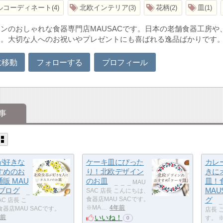
ルコーディネート
北欧インテリア
花柄
皿
4
3
2
1
ンのおしゃれな食器専門店MAUSACです。日本の老舗食器工房
す。大切な人へのお祝いやプレゼントにも喜ばれる逸品ばかりです
に移動
フォローする
プロフィール
事
が好きな
ケーキ皿にぴった
カレ
すめのお
り！北欧デザイン
きに
販 MAU
のお皿
皿！
​ _ ​ _ ​ _ MAU
式ブログ
MAU
SAC 店長 こんにちは、
​ _ ​
食器店MAU SACです。
グ
 SAC 店長 こ
​ 
※MA…
4年前
器店MAU SACです。
店長 
いいね！
年前
す。 
0