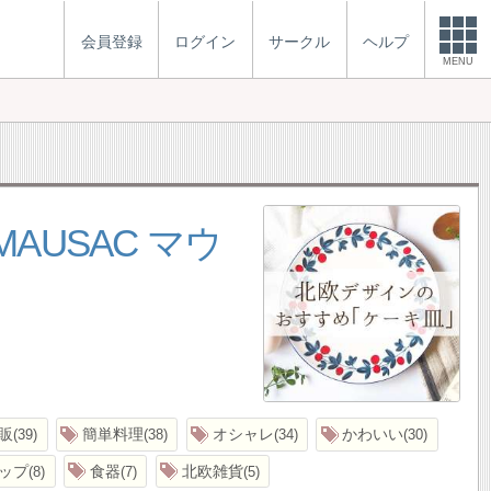
会員登録
ログイン
サークル
ヘルプ
MENU
AUSAC マウ
販
簡単料理
オシャレ
かわいい
39
38
34
30
ップ
食器
北欧雑貨
8
7
5