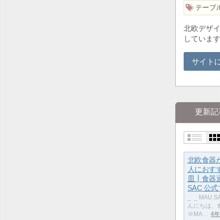
テーブ
北欧デザイ
していま
サイト
更新記
北欧食器
人におす
皿┃食器通
SAC 公
_ ​ _ MAU
んにちは、食
※MA…
4