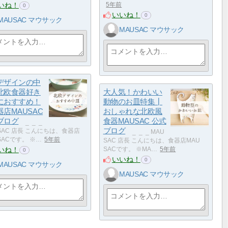
いね！
5年前
0
いいね！
0
MAUSAC マウサック
MAUSAC マウサック
デザインの中
北欧食器好き
大人気！かわいい
におすすめ！
動物のお皿特集┃
店MAUSAC
おしゃれな北欧風
ブログ
食器MAUSAC 公式
​ _ ​ _ ​ _
ブログ
 SAC 店長 こんにちは、食器店
​ _ ​ _ ​ _ MAU
SACです。 ※…
5年前
SAC 店長 こんにちは、食器店MAU
いね！
SACです。 ※MA…
5年前
0
いいね！
0
MAUSAC マウサック
MAUSAC マウサック