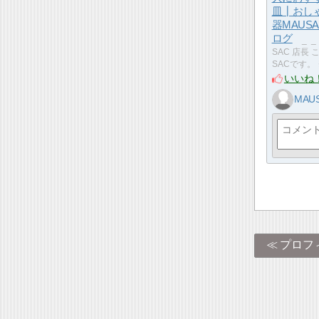
皿┃おし
器MAUS
ログ
​ _ ​ 
SAC 店長
SACです。
いいね
MAU
プロフ