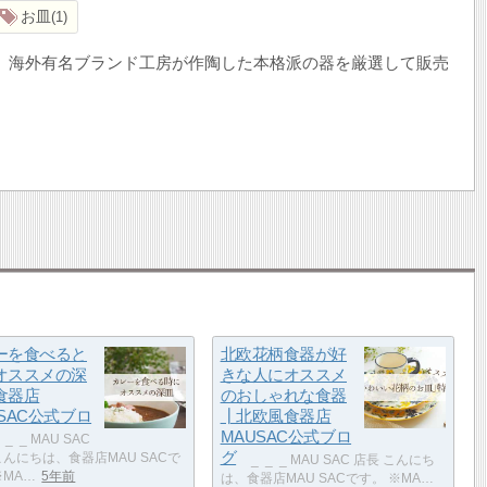
お皿
1
や、海外有名ブランド工房が作陶した本格派の器を厳選して販売
。
ーを食べると
北欧花柄食器が好
オススメの深
きな人にオススメ
食器店
のおしゃれな食器
SAC公式ブロ
┃北欧風食器店
MAUSAC公式ブロ
_ ​ _ ​ _ MAU SAC
グ
こんにちは、食器店MAU SACで
​ _ ​ _ ​ _ MAU SAC 店長 こんにち
※MA…
5年前
は、食器店MAU SACです。 ※MA…