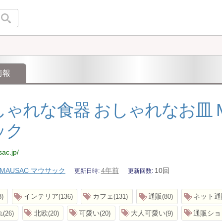
情報
ゃれな食器 おしゃれなお皿 M
ック
sac.jp/
MAUSAC マウサック
4年前
10回
更新日時
更新回数
インテリア
カフェ
通販
ネット通
8
136
131
80
れ
北欧
可愛い
大人可愛い
通販ショ
26
20
20
9