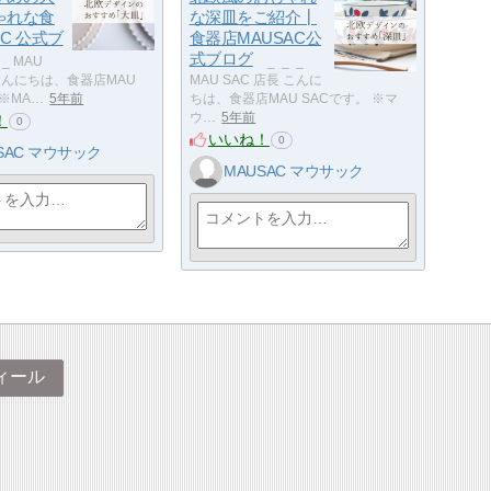
ゃれな食
な深皿をご紹介┃
AC 公式ブ
食器店MAUSAC公
式ブログ
_ ​ _ MAU
​ _ ​ _ ​ _
 こんにちは、食器店MAU
MAU SAC 店長 こんに
 ※MA…
5年前
ちは、食器店MAU SACです。 ※マ
ウ…
5年前
！
0
いいね！
0
SAC マウサック
MAUSAC マウサック
ィール