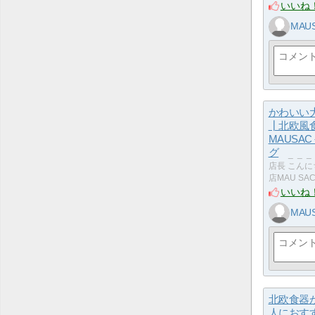
いいね
MAU
かわいい
┃北欧風
MAUSA
グ
​ _ ​ _ 
店長 こん
店MAU SA
いいね
MAU
北欧食器
人におす