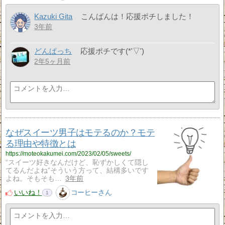
Kazuki Gita
こんばんは！応援ポチしました！
3年前
どんぱっち
応援ポチです(*'▽')
2年5ヶ月前
なぜスイーツ男子はモテるのか？モテ
る理由や特徴とは
https://moteokakumei.com/2023/02/05/sweets/
“スイーツ好きなんだけど、恥ずかしくて隠し
てるんだよね”そういう方って、結構多いです
よね。そもそも…
3年前
いいね！
コーヒーさん
1