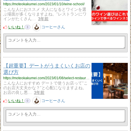
https://moteokakumei.com/2023/01/10/wine-school/
こんな人におススメ 大人になるとワインを選
ぶ場面が多くなりますよね。”レストランにワ
インがたくさん…
3年前
いいね！
コーヒーさん
3
【超重要】デートがうまくいくお店の
選び方
https://moteokakumei.com/2023/01/08/select-restaurant/
こんな人におすすめ デートで使うお店って”こ
のお店大丈夫かな？”と心配になりますよね。
お店の良し悪…
3年前
いいね！
コーヒーさん
0