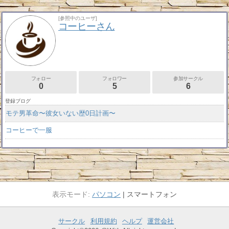
[参照中のユーザ]
コーヒーさん
フォロー
フォロワー
参加サークル
0
5
6
登録ブログ
モテ男革命〜彼女いない歴0日計画〜
コーヒーで一服
パソコン
スマートフォン
サークル
利用規約
ヘルプ
運営会社