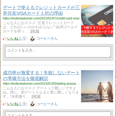
デートで使えるクレジットカードが三
井住友VISAカード１択の理由
https://moteokakumei.com/2023/01/07/credit-card-visa/
こんな人におススメ “正直クレジットカード
は、どれがいいのかわからない”“結局ゴールド
カードを持っ…
3年前
いいね！
コーヒーさん
1
成功率が激変する！失敗しないデート
の準備方法を徹底解説
https://moteokakumei.com/2023/01/05/dating-preparation/
こんな人におススメ デートって難しいですよ
ね。特に、初デートとなると更に難しくなりま
す。“全然盛り…
3年前
いいね！
コーヒーさん
0