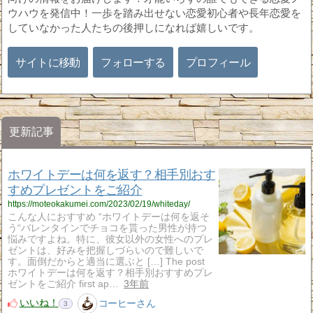
ウハウを発信中！一歩を踏み出せない恋愛初心者や長年恋愛を
していなかった人たちの後押しになれば嬉しいです。
サイトに移動
フォローする
プロフィール
更新記事
ホワイトデーは何を返す？相手別おす
すめプレゼントをご紹介
https://moteokakumei.com/2023/02/19/whiteday/
こんな人におすすめ “ホワイトデーは何を返そ
う“バレンタインでチョコを貰った男性が持つ
悩みですよね。特に、彼女以外の女性へのプレ
ゼントは、好みを把握しづらいので難しいで
す。面倒だからと適当に選ぶと […] The post
ホワイトデーは何を返す？相手別おすすめプレ
ゼントをご紹介 first ap…
3年前
いいね！
コーヒーさん
3