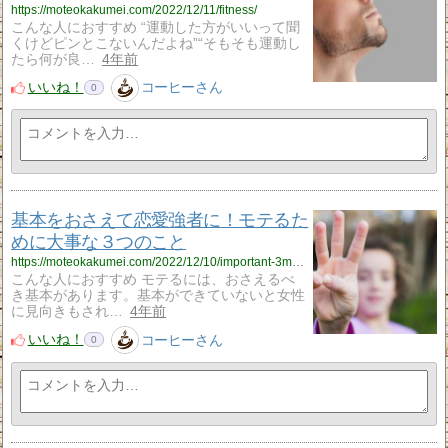
https://moteokakumei.com/2022/12/11/fitness/
こんな人におすすめ “運動した方がいいって聞
くけどピンとこないんだよね”“そもそも運動し
たら何が良…
4年前
いいね！
コーヒーさん
0
基本をおさえて恋愛強者に！モテるた
めに大事な３つのこと
https://moteokakumei.com/2022/12/10/important-3matters/
こんな人におすすめ モテるには、おさえるべ
き基本があります。基本ができていないと女性
に見向きもされ…
4年前
いいね！
コーヒーさん
0