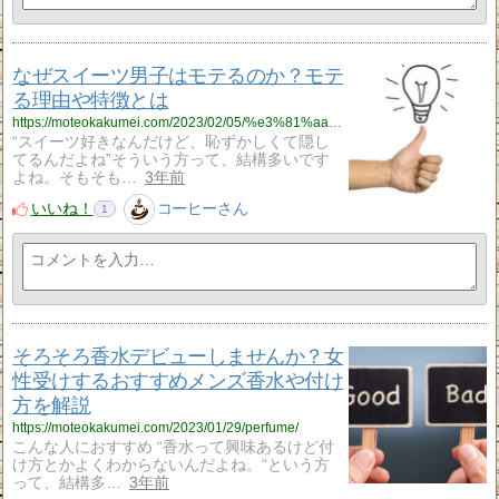
なぜスイーツ男子はモテるのか？モテ
る理由や特徴とは
https://moteokakumei.com/2023/02/05/%e3%81%aa%e3%81%9c%e3%82%b9%e3%82%a4%e3%83%bc%e3%83%84%e7%94%b7%e5%ad%90%e3%81%af%e3%83%a2%e3%83%86%e3%82%8b%e3%81%ae%e3%81%8b%ef%bc%9f%e3%83%a2%e3%83%86%e3%82%8b%e7%90%86%e7%94%b1%e3%82%84%e7%89%b9/
“スイーツ好きなんだけど、恥ずかしくて隠し
てるんだよね”そういう方って、結構多いです
よね。そもそも…
3年前
いいね！
コーヒーさん
1
そろそろ香水デビューしませんか？女
性受けするおすすめメンズ香水や付け
方を解説
https://moteokakumei.com/2023/01/29/perfume/
こんな人におすすめ “香水って興味あるけど付
け方とかよくわからないんだよね。“という方
って、結構多…
3年前