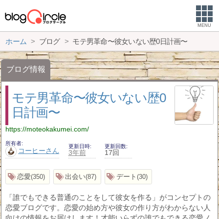
MENU
ホーム
ブログ
モテ男革命〜彼女いない歴0日計画〜
ブログ情報
モテ男革命〜彼女いない歴0
日計画〜
https://moteokakumei.com/
所有者
更新日時
更新回数
コーヒーさん
3年前
17回
恋愛
出会い
デート
350
87
30
「誰でもできる普通のことをして彼女を作る」がコンセプトの
恋愛ブログです。恋愛の始め方や彼女の作り方がわからない人
向けの情報をお届けします！才能いらずの誰でもできる恋愛ノ