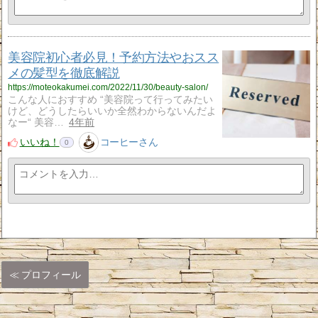
美容院初心者必見！予約方法やおスス
メの髪型を徹底解説
https://moteokakumei.com/2022/11/30/beauty-salon/
こんな人におすすめ “美容院って行ってみたい
けど、どうしたらいいか全然わからないんだよ
なー“ 美容…
4年前
いいね！
コーヒーさん
0
プロフィール