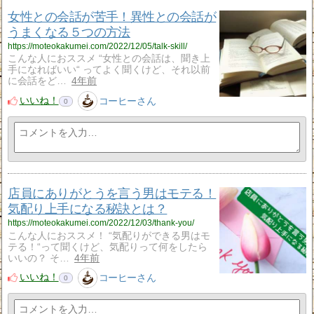
女性との会話が苦手！異性との会話が
うまくなる５つの方法
https://moteokakumei.com/2022/12/05/talk-skill/
こんな人におススメ “女性との会話は、聞き上
手になればいい“ ってよく聞くけど、それ以前
に会話をど…
4年前
いいね！
コーヒーさん
0
店員にありがとうを言う男はモテる！
気配り上手になる秘訣とは？
https://moteokakumei.com/2022/12/03/thank-you/
こんな人におススメ！ “気配りができる男はモ
テる！“って聞くけど、気配りって何をしたら
いいの？ そ…
4年前
いいね！
コーヒーさん
0