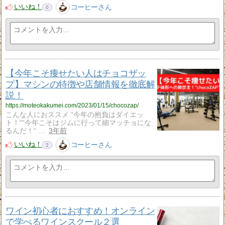
いいね！
コーヒーさん
0
【今年こそ痩せたい人はチョコザッ
プ】マシンの特徴や店舗情報を徹底解
説！
https://moteokakumei.com/2023/01/15/chocozap/
こんな人におススメ “今年の抱負はダイエッ
ト！““今年こそはジムに行って細マッチョにな
るんだ！“ …
3年前
いいね！
コーヒーさん
2
ワイン初心者におすすめ！オンライン
で学べるワインスクール２選