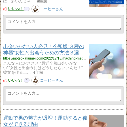
は、多いんじゃ…
4年前
いいね！
コーヒーさん
0
出会いがない人必見！令和版”３種の
神器”女性と出会うための方法３選
https://moteokakumei.com/2022/12/18/maching-method/
こんな人におススメ “最近全然出会いがな
い”“女性と出会うにはどうしたらいいんだ！”
彼女を作る上…
4年前
いいね！
コーヒーさん
0
運動で男の魅力が爆増！運動すると彼
女ができる理由