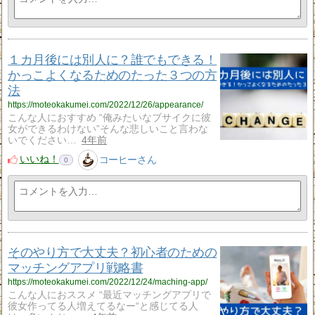
１カ月後には別人に？誰でもできる！
かっこよくなるためのたった３つの方
法
https://moteokakumei.com/2022/12/26/appearance/
こんな人におすすめ “俺みたいなブサイクに彼
女ができるわけない”そんな悲しいこと言わな
いでください…
4年前
いいね！
コーヒーさん
0
そのやり方で大丈夫？初心者のための
マッチングアプリ戦略書
https://moteokakumei.com/2022/12/24/maching-app/
こんな人におススメ “最近マッチングアプリで
彼女作ってる人増えてるなー“と感じてる人