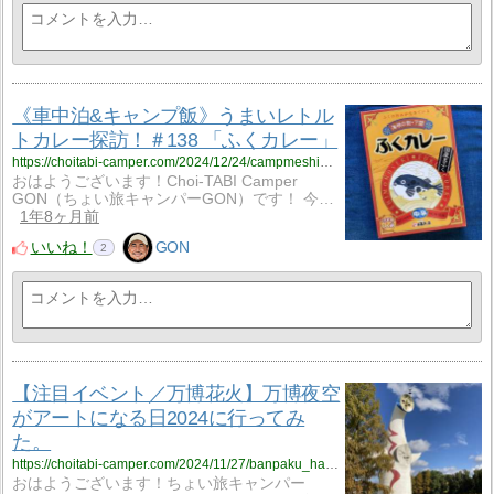
《車中泊&キャンプ飯》うまいレトル
トカレー探訪！＃138 「ふくカレー」
https://choitabi-camper.com/2024/12/24/campmeshi_138/?utm_source=rss&utm_medium=rss&utm_campaign=campmeshi_138
おはようございます！Choi-TABI Camper
GON（ちょい旅キャンパーGON）です！ 今…
1年8ヶ月前
いいね！
GON
2
【注目イベント／万博花火】万博夜空
がアートになる日2024に行ってみ
た。
https://choitabi-camper.com/2024/11/27/banpaku_hanabi2024/?utm_source=rss&utm_medium=rss&utm_campaign=banpaku_hanabi2024
おはようございます！ちょい旅キャンパー