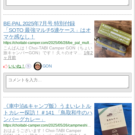
BE-PAL 2025年7月号 特別付録
「SOTO 最強マルチ5連ケース」はオ
マケ感なし！
https://choitabi-camper.com/2025/06/28/be_pal_multi_5p_case_soto/?utm_source=rss&utm_medium=rss&utm_campaign=be_pal_multi_5p_case_soto
こんばんは！Choi-TABI Camper GON（ちょい
旅キャンパーGON）です！ 久々のオマ…
1年2
ヶ月前
いいね！
GON
5
《車中泊&キャンプ飯》うまいレトル
トカレー探訪！＃141 「鳥取和牛のハ
ンバーグカレー」
https://choitabi-camper.com/2025/05/26/campmeshi_141/?utm_source=rss&utm_medium=rss&utm_campaign=campmeshi_141
おはようございます！Choi-TABI Camper