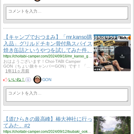
【キャンプでおつまみ】「mr.kanso購
入品」グリルドチキン骨付鳥スパイス
焼き缶詰というやつを試してみた件。
https://choitabi-camper.com/2024/09/16/mr_kanso_grilledchicken/?utm_source=rss&utm_medium=rss&utm_campaign=mr_kanso_grilledchicken
おはようございます！Choi-TABI Camper
GON（ちょい旅キャンパーGON）です！ 「…
1年11ヶ月前
いいね！
GON
1
【道ひらきの最高峰】椿大神社に行っ
てみた。#2
https://choitabi-camper.com/2024/09/12/tsubaki_ookamiyashiro_2/?utm_source=rss&utm_medium=rss&utm_campaign=tsubaki_ookamiyashiro_2