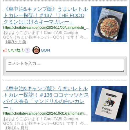
《車中泊&キャンプ飯》うまいレトル
トカレー探訪！＃137 「THE FOOD
クミンはじけるキーマカレー」
https://choitabi-camper.com/2024/11/05/campmeshi_137/?utm_source=rss&utm_medium=rss&utm_campaign=campmeshi_137
おはようございます！Choi-TABI Camper
GON（ちょい旅キャンパーGON）です！ 今…
1年9ヶ月前
いいね！
GON
2
《車中泊&キャンプ飯》うまいレトル
トカレー探訪！＃136 ココナッツとス
パイス香る「マンドリルの白いカレ
ー」
https://choitabi-camper.com/2024/10/31/campmeshi_136/?utm_source=rss&utm_medium=rss&utm_campaign=campmeshi_136
おはようございます！Choi-TABI Camper
GON（ちょい旅キャンパーGON）です！ 今…
1年10ヶ月前