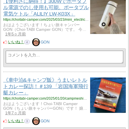
【便利さに納得！】300Wでポータブ
ル電源でのし使用も可能。ポータブル
電気ケトル「ALILIY LW-K03X」
https://choitabi-camper.com/2025/03/23/mini_electric_kettle_300w/?utm_source=rss&utm_medium=rss&utm_campaign=mini_electric_kettle_300w
おはようございます！ちょい旅キャンパー
GON（Choi-TABI Camper GON）です。 今…
1年5ヶ月前
いいね！
GON
4
《車中泊&キャンプ飯》うまいレトル
トカレー探訪！＃139 「岩国海軍飛行
艇カレー」
https://choitabi-camper.com/2025/01/20/campmeshi_139/?utm_source=rss&utm_medium=rss&utm_campaign=campmeshi_139
おはようございます！Choi-TABI Camper
GON（ちょい旅キャンパーGON）です！ 娘…
1年7ヶ月前
いいね！
GON
3