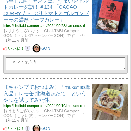
《車中泊&キャンプ飯》うまいレトル
トカレー探訪！＃134 「CACAO
CURRY たっぷりトマトとゴルゴンゾ
ーラの濃厚ビーフカレー」
https://choitabi-camper.com/2024/09/23/campmeshi_134/?utm_source=rss&utm_medium=rss&utm_campaign=campmeshi_134
おはようございます！Choi-TABI Camper
GON（ちょい旅キャンパーGON）です！ 今…
1年11ヶ月前
いいね！
GON
2
【キャンプでおつまみ】「mr.kanso購
入品」レモ缶 北海道ほたて という
やつを試してみた件。
https://choitabi-camper.com/2024/09/19/mr_kanso_remokan_hotate/?utm_source=rss&utm_medium=rss&utm_campaign=mr_kanso_remokan_hotate
おはようございます！Choi-TABI Camper
GON（ちょい旅キャンパーGON）です！ 「…
1年11ヶ月前
いいね！
GON
2