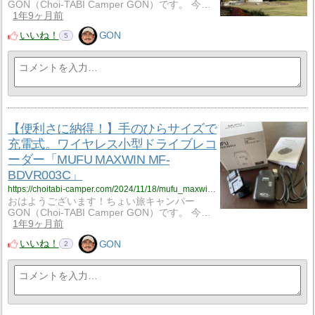
GON（Choi-TABI Camper GON）です。 今…
1年9ヶ月前
いいね！
GON
5
【便利さに納得！】手のひらサイズで
充電式。ワイヤレス小型ドライブレコ
ーダー「MUFU MAXWIN MF-
BDVR003C」
https://choitabi-camper.com/2024/11/18/mufu_maxwin_mf_bdvr003c/?utm_source=rss&utm_medium=rss&utm_campaign=mufu_maxwin_mf_bdvr003c
おはようございます！ちょい旅キャンパー
GON（Choi-TABI Camper GON）です。 今…
1年9ヶ月前
いいね！
GON
2