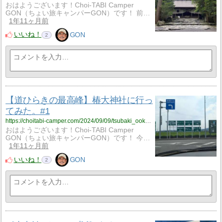
おはようございます！Choi-TABI Camper
GON（ちょい旅キャンパーGON）です！ 前…
1年11ヶ月前
いいね！
GON
2
【道ひらきの最高峰】椿大神社に行っ
てみた。#1
https://choitabi-camper.com/2024/09/09/tsubaki_ookamiyashiro_1/?utm_source=rss&utm_medium=rss&utm_campaign=tsubaki_ookamiyashiro_1
おはようございます！Choi-TABI Camper
GON（ちょい旅キャンパーGON）です！ 今…
1年11ヶ月前
いいね！
GON
2