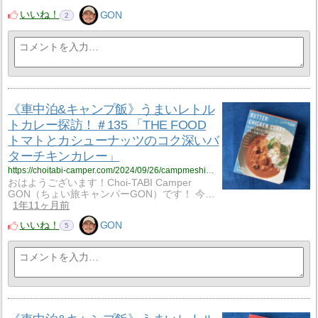
いいね！
GON
2
《車中泊&キャンプ飯》うまいレトル
トカレー探訪！＃135 「THE FOOD
トマトとカシューナッツのコク深いバ
ターチキンカレー」
https://choitabi-camper.com/2024/09/26/campmeshi_135/?utm_source=rss&utm_medium=rss&utm_campaign=campmeshi_135
おはようございます！Choi-TABI Camper
GON（ちょい旅キャンパーGON）です！ 今…
1年11ヶ月前
いいね！
GON
5