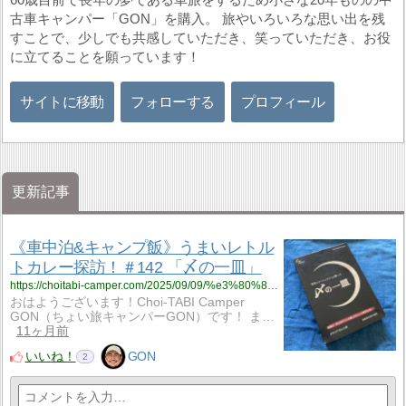
古車キャンパー「GON」を購入。 旅やいろいろな思い出を残
すことで、少しでも共感していただき、笑っていただき、お役
に立てることを願っています！
サイトに移動
フォローする
プロフィール
更新記事
《車中泊&キャンプ飯》うまいレトル
トカレー探訪！＃142 「〆の一皿」
https://choitabi-camper.com/2025/09/09/%e3%80%8a%e8%bb%8a%e4%b8%ad%e6%b3%8a%e3%82%ad%e3%83%a3%e3%83%b3%e3%83%97%e9%a3%af%e3%80%8b%e3%81%86%e3%81%be%e3%81%84%e3%83%ac%e3%83%88%e3%83%ab%e3%83%88%e3%82%ab%e3%83%ac%e3%83%bc%e6%8e%a2/?utm_source=rss&utm_medium=rss&utm_campaign=%25e3%2580%258a%25e8%25bb%258a%25e4%25b8%25ad%25e6%25b3%258a%25e3%2582%25ad%25e3%2583%25a3%25e3%2583%25b3%25e3%2583%2597%25e9%25a3%25af%25e3%2580%258b%25e3%2581%2586%25e3%2581%25be%25e3%2581%2584%25e3%2583%25ac%25e3%2583%2588%25e3%2583%25ab%25e3%2583%2588%25e3%2582%25ab%25e3%2583%25ac%25e3%2583%25bc%25e6%258e%25a2
おはようございます！Choi-TABI Camper
GON（ちょい旅キャンパーGON）です！ ま…
11ヶ月前
いいね！
GON
2