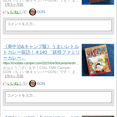
GON（ちょい旅キャンパーGON）です！ ま…
1年3ヶ月前
いいね！
GON
4
《車中泊&キャンプ飯》うまいレトル
トカレー探訪！＃140 「妖怪ファミリ
ーカレー」
https://choitabi-camper.com/2025/04/30/campmeshi_140/?utm_source=rss&utm_medium=rss&utm_campaign=campmeshi_140
おはようございます！Choi-TABI Camper
GON（ちょい旅キャンパーGON）です！ ま…
1年4ヶ月前
いいね！
GON
1