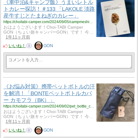
《車中泊&キャンプ飯》うまいレトル
トカレー探訪！＃133 「LAKOLE 淡路
産牛すじとたまねぎのカレー」
https://choitabi-camper.com/2024/09/05/campmeshi_133/?utm_source=rss&utm_medium=rss&utm_campaign=campmeshi_133
おはようございます！Choi-TABI Camper
GON（ちょい旅キャンパーGON）です！ 今…
1年11ヶ月前
いいね！
GON
3
《お悩み対策》携帯ペットボトルの汗
を解消！「BONTEペットボトルカバ
ー カモフラ（BK）」
https://choitabi-camper.com/2024/09/02/pet_bottle_cover_bonte/?utm_source=rss&utm_medium=rss&utm_campaign=pet_bottle_cover_bonte
おはようございます！Choi-TABI Camper
GON（ちょい旅キャンパーGON）です！ 今…
1年11ヶ月前
いいね！
GON
0