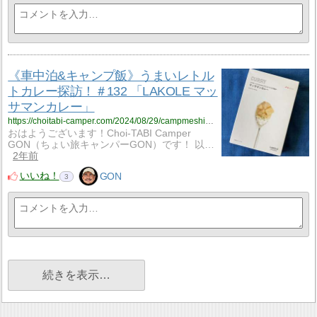
《車中泊&キャンプ飯》うまいレトル
トカレー探訪！＃132 「LAKOLE マッ
サマンカレー」
https://choitabi-camper.com/2024/08/29/campmeshi_132/?utm_source=rss&utm_medium=rss&utm_campaign=campmeshi_132
おはようございます！Choi-TABI Camper
GON（ちょい旅キャンパーGON）です！ 以…
2年前
いいね！
GON
3
続きを表示…