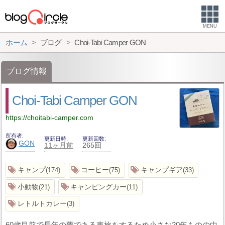
MENU
ホーム
ブログ
Choi-Tabi Camper GON
ブログ情報
Choi-Tabi Camper GON
https://choitabi-camper.com
所有者
更新日時
更新回数
GON
11ヶ月前
265回
キャンプ
コーヒー
キャンプギア
174
75
33
小動物
キャンピングカー
21
11
レトルトカレー
3
60歳目前で長年の夢である車旅をするため小さな20年ものの中