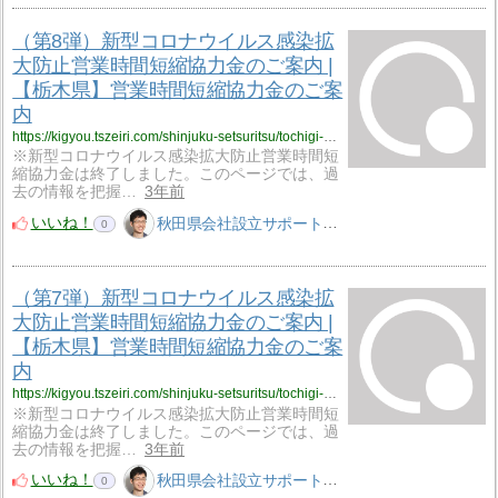
（第8弾）新型コロナウイルス感染拡
大防止営業時間短縮協力金のご案内 |
【栃木県】営業時間短縮協力金のご案
内
https://kigyou.tszeiri.com/shinjuku-setsuritsu/tochigi-covid19kyoryokukin-jp-vol8/?utm_source=rss&utm_medium=rss&utm_campaign=tochigi-covid19kyoryokukin-jp-vol8
※新型コロナウイルス感染拡大防止営業時間短
縮協力金は終了しました。このページでは、過
去の情報を把握…
3年前
いいね！
秋田県会社設立サポート 秋田税理士事務所
0
（第7弾）新型コロナウイルス感染拡
大防止営業時間短縮協力金のご案内 |
【栃木県】営業時間短縮協力金のご案
内
https://kigyou.tszeiri.com/shinjuku-setsuritsu/tochigi-covid19kyoryokukin-jp-vol7/?utm_source=rss&utm_medium=rss&utm_campaign=tochigi-covid19kyoryokukin-jp-vol7
※新型コロナウイルス感染拡大防止営業時間短
縮協力金は終了しました。このページでは、過
去の情報を把握…
3年前
いいね！
秋田県会社設立サポート 秋田税理士事務所
0