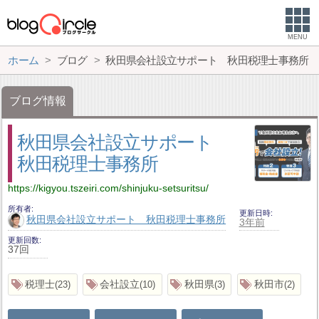
MENU
ホーム
ブログ
秋田県会社設立サポート 秋田税理士事務所
ブログ情報
秋田県会社設立サポート
秋田税理士事務所
https://kigyou.tszeiri.com/shinjuku-setsuritsu/
所有者
更新日時
秋田県会社設立サポート 秋田税理士事務所
3年前
更新回数
37回
税理士
会社設立
秋田県
秋田市
23
10
3
2