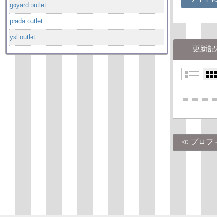
goyard outlet
prada outlet
ysl outlet
更新記
プロフ