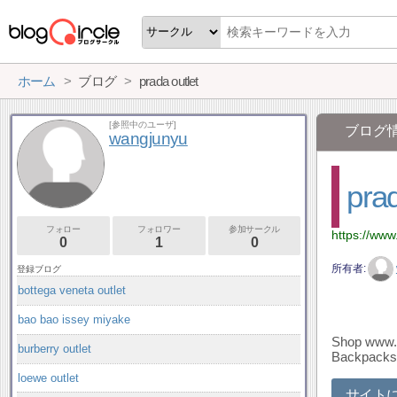
ホーム
ブログ
prada outlet
[参照中のユーザ]
ブログ
wangjunyu
prad
フォロー
フォロワー
参加サークル
https://www
0
1
0
所有者
登録ブログ
bottega veneta outlet
bao bao issey miyake
Shop www.p
burberry outlet
Backpacks 
loewe outlet
サイト