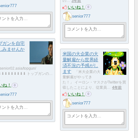
の…
3年前
senior777
いいね！
0
senior777
プガンを自宅
しみませんか
米国の大企業の大
量解雇から世界経
済不況の予感がし
//senior02.asia/topgun/
ます
「米大企業の大
⬇⬇⬇⬇⬇⬇⬇⬇⬇ トップガンの…
量解雇がやってき
前
た！」 イーロン・マスクがTwitterを買
いね！
0
収したことにより、従業員…
4年前
いいね！
senior777
0
senior777