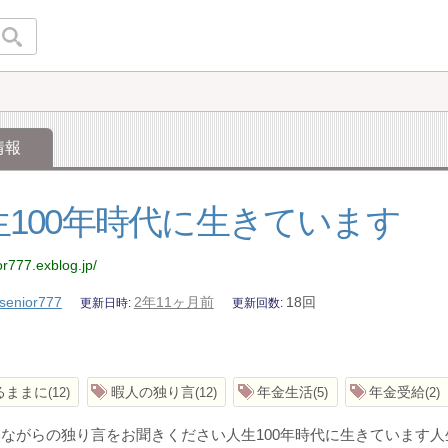
情報
生100年時代に生きています
or777.exblog.jp/
senior777
2年11ヶ月前
18回
更新日時
更新回数
るままに
暇人の独り言
年金生活
年金受給
12
12
5
2
ながらの独り言をお聞きください人生100年時代に生きています