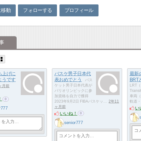
に移動
フォローする
プロフィール
事
ち上げに
バスケ男子日本代
最新
ようです
表おめでとう
BRT
バス
ケット男子日本代表が
LRT（L
1ヶ月前
パリオリンピックに参
Tran
加資格を自力で獲得
車両（
！
0
2023年9月2日 FIBAバスケッ…
2年11
軌道・
ヶ月前
い
r777
いいね！
0
senior777