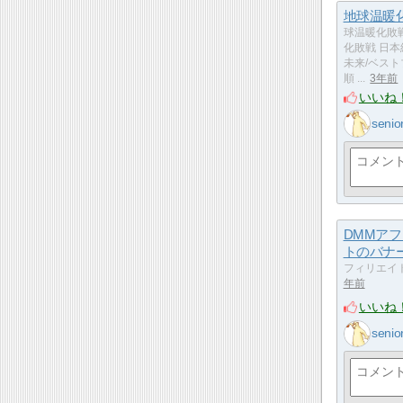
地球温暖
球温暖化敗
化敗戦 日
未来/ベスト
順 ...
3年前
いいね
senio
DMMア
トのバナ
フィリエイ
年前
いいね
senio