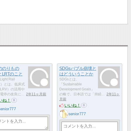
ののりもの
SDGsバブル崩壊と
とLRTのこと
はどういうことか
ight Rail
SDGsとは、
sit）とは、低床式
「Sustainable
LRV）の活用や
Development Goals」
電停の改良に…
2年11ヶ月前
の略で、日本語では「持続…
2年11ヶ
月前
いね！
0
いいね！
0
senior777
senior777