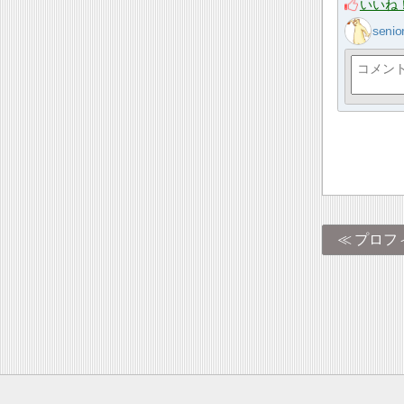
いいね
senio
プロフ