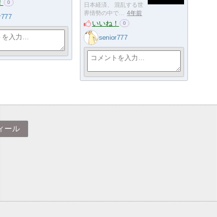
！
0
日本経済、 混乱する世
界情勢の中で…
4年前
r777
いいね！
0
senior777
ィール