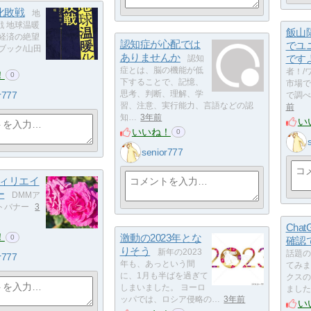
化敗戦
地
戦 地球温暖
飯山
本経済の絶望
認知症が心配では
でユ
ブック/山田
ありませんか
です
認知
症とは、脳の機能が低
者！/
！
0
下することで、記憶、
市場で
r777
思考、判断、理解、学
で調べ
習、注意、実行能力、言語などの認
前
知…
3年前
い
いいね！
0
senior777
フィリエイ
ー
DMMア
トバナー
3
Cha
！
激動の2023年とな
0
確認
りそう
新年の2023
話題の
r777
年も、あっという間
てみま
に、1月も半ばを過ぎて
クスの
しまいました。 ヨーロ
ました
ッパでは、ロシア侵略の…
3年前
い