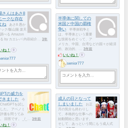
陽さんはあさ8
半導体に関しての
ニークな存在
米国と中国の覇権
よね
あさ8 愚か
争い
ワック/飯山陽 楽天
半導体戦争と
調べる Amazon
は、半導体という重要
る by カエレバ 内容紹介…
3年
な技術をめぐって、ア
メリカ、中国、台湾などの国々が経済
的、政治的、…
3年前
いね！
0
いいね！
0
senior777
senior777
tGPTの威力を
成人の日となって
できました
今
しまいました
ChatGPTを試し
お正
した。 アベノミ
月の気分も終わりし
評価を問うてみ
て、本格的な仕事への
。 回答です。 _/_…
3年前
始動開始と思います。
そして、あっという間にもう成人式
いね！
0