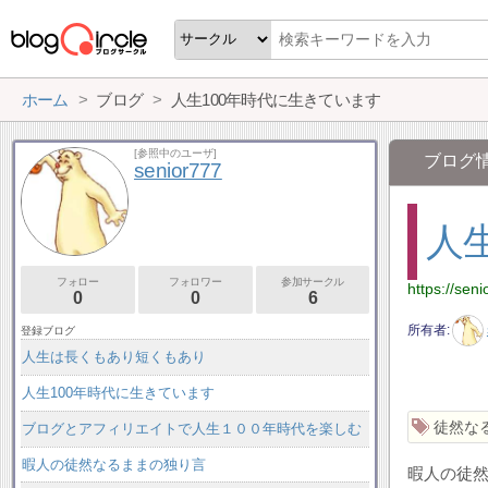
ホーム
ブログ
人生100年時代に生きています
[参照中のユーザ]
ブログ
senior777
人
フォロー
フォロワー
参加サークル
https://seni
0
0
6
所有者
登録ブログ
人生は長くもあり短くもあり
人生100年時代に生きています
徒然な
ブログとアフィリエイトで人生１００年時代を楽しむ
暇人の徒然なるままの独り言
暇人の徒然