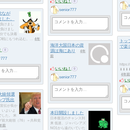
いいね！
0
senior777
念なが
ました。
 負けまし
で負けまし
0分でも決着
KO戦にもつれ込む。…
4年
トッ
海洋大国日本の資
で楽
！
源は海にあり
0
4年
前
r777
https:
いいね！
0
⬇⬇⬇
4年
senior777
い
の大統領選
ンプ氏出
宣伝が長か
、いよいよ
本日開設しました
でした。 米
日本復活のチャンス到
プ前大統領（76）＝共和党
来 低迷、ジャパンアズ
年前
NO1から遠のいていた