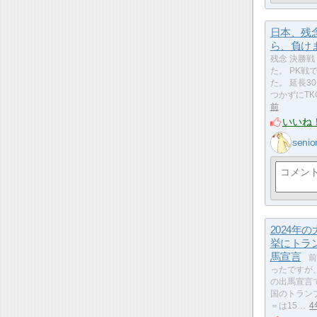
日本、残
ら、負け
残念 決勝戦
た。 PK戦
た。 延長3
つかずにT
前
いいね
senio
2024年
挙にトラ
馬宣言
前
ったですが
の出馬宣言
国のトラン
＝は15…
4