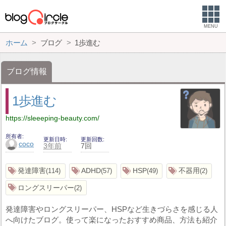
MENU
ホーム
ブログ
1歩進む
ブログ情報
1歩進む
https://sleeeping-beauty.com/
所有者
更新日時
更新回数
coco
3年前
7回
発達障害
ADHD
HSP
不器用
114
57
49
2
ロングスリーパー
2
発達障害やロングスリーパー、HSPなど生きづらさを感じる人
へ向けたブログ。使って楽になったおすすめ商品、方法も紹介