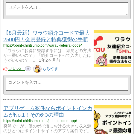
【8月最新】ワラウ紹介コードで最大
2500円！会員登録と特典獲得の手順
https://point-chiritsumo.com/warau-referral-code/
「ワラウにお得に登録するには、結局どの方法
が一番いいの？」「紹介コードって入力したほ
うがいいの？」…
1年2ヶ月前
いいね！
もちやま
0
アプリゲーム案件ならポイントインカ
ムがNo.1！その6つの理由
https://point-chiritsumo.com/pointincome-app/
突然ですが、僕のポイ活における大きな収入源
のひとつはポイントサイトのアプリ案件です。