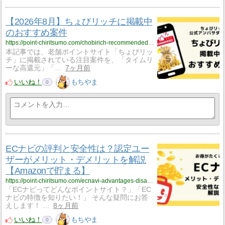
【2026年8月】ちょびリッチに掲載中
のおすすめ案件
https://point-chiritsumo.com/chobirich-recommended-offers/
本記事では、老舗ポイントサイト「ちょびリッ
チ」に掲載されている注目案件を、「タイムリ
ーな高還元」「…
7ヶ月前
いいね！
もちやま
0
ECナビの評判と安全性は？認定ユー
ザーがメリット・デメリットを解説
【Amazonで貯まる】
https://point-chiritsumo.com/ecnavi-advantages-disadvantages/
「ECナビってどんなポイントサイト？」「EC
ナビの特徴を知りたい！」 そんな疑問にお答
えします！ …
8ヶ月前
いいね！
もちやま
0