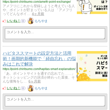
https://point-chiritsumo.com/amefri-point-exchange/
アメフリにこれから登録しようと考えている人
や、ポイントが貯まっている人は 「アメフリ
ってどんなポイ…
4ヶ月前
いいね！
もちやま
0
ハピタススマートの設定方法と活用
術！画期的新機能で「経由忘れ」の悩
みはこれで解決
https://point-chiritsumo.com/hapitas-smart-explanation/
「あ、ポイントサイトを通すの忘れてた……」
ネットショッピングの決済が終わった直後、そ
んな後悔をし…
6ヶ月前
いいね！
もちやま
0