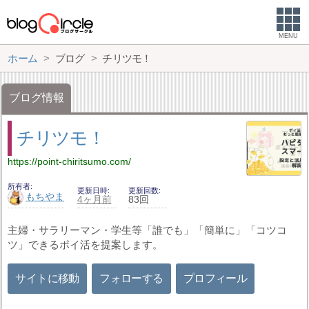
MENU
ホーム
ブログ
チリツモ！
ブログ情報
チリツモ！
https://point-chiritsumo.com/
所有者
更新日時
更新回数
もちやま
4ヶ月前
83回
主婦・サラリーマン・学生等「誰でも」「簡単に」「コツコ
ツ」できるポイ活を提案します。
サイトに移動
フォローする
プロフィール