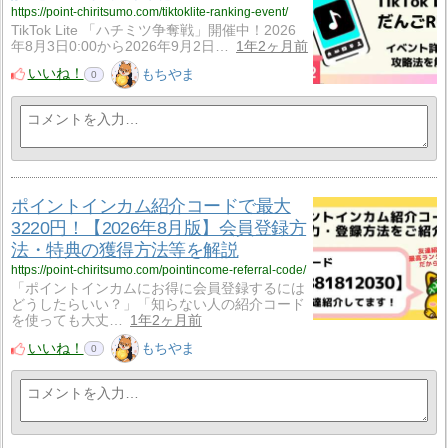
https://point-chiritsumo.com/tiktoklite-ranking-event/
TikTok Lite 「ハチミツ争奪戦」開催中！2026
年8月3日0:00から2026年9月2日…
1年2ヶ月前
いいね！
もちやま
0
ポイントインカム紹介コードで最大
3220円！【2026年8月版】会員登録方
法・特典の獲得方法等を解説
https://point-chiritsumo.com/pointincome-referral-code/
「ポイントインカムにお得に会員登録するには
どうしたらいい？」「知らない人の紹介コード
を使っても大丈…
1年2ヶ月前
いいね！
もちやま
0