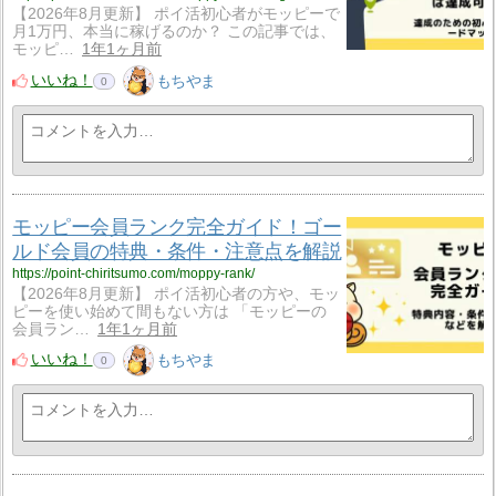
【2026年8月更新】 ポイ活初心者がモッピーで
月1万円、本当に稼げるのか？ この記事では、
モッピ…
1年1ヶ月前
いいね！
もちやま
0
モッピー会員ランク完全ガイド！ゴー
ルド会員の特典・条件・注意点を解説
https://point-chiritsumo.com/moppy-rank/
【2026年8月更新】 ポイ活初心者の方や、モッ
ピーを使い始めて間もない方は 「モッピーの
会員ラン…
1年1ヶ月前
いいね！
もちやま
0