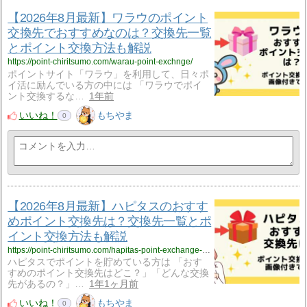
【2026年8月最新】ワラウのポイント
交換先でおすすめなのは？交換先一覧
とポイント交換方法も解説
https://point-chiritsumo.com/warau-point-exchnge/
ポイントサイト「ワラウ」を利用して、日々ポ
イ活に励んでいる方の中には 「ワラウでポイ
ント交換するな…
1年前
いいね！
もちやま
0
【2026年8月最新】ハピタスのおすす
めポイント交換先は？交換先一覧とポ
イント交換方法も解説
https://point-chiritsumo.com/hapitas-point-exchange-guide/
ハピタスでポイントを貯めている方は 「おす
すめのポイント交換先はどこ？」「どんな交換
先があるの？」…
1年1ヶ月前
いいね！
もちやま
0