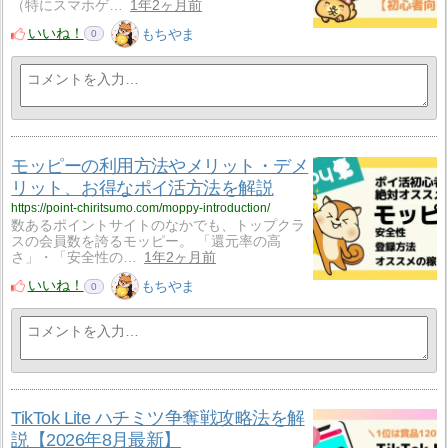
（特にスマホゲ…
1年2ヶ月前
いいね！
もちやま
0
モッピーの利用方法やメリット・デメ
リット、お得なポイ活方法を解説
https://point-chiritsumo.com/moppy-introduction/
数あるポイントサイトのなかでも、トップクラ
スの会員数を誇るモッピー。 「還元率の高
さ」・「安全性の…
1年2ヶ月前
いいね！
もちやま
0
TikTok Lite ハチミツ争奪戦攻略法を解
説【2026年8月最新】