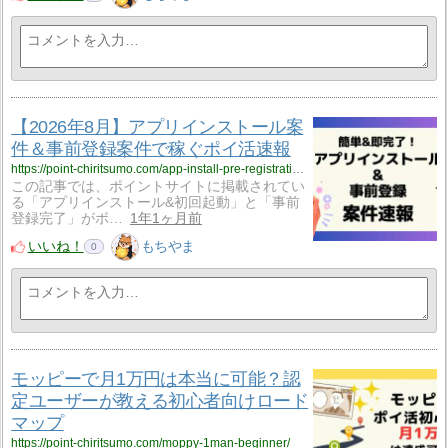
【2026年8月】アプリインストール案
件＆事前登録案件で稼ぐポイ活速報
https://point-chiritsumo.com/app-install-pre-registration-offers/
この記事では、ポイントサイトに掲載されてい
る「アプリインストール&初回起動」と「事前
登録完了」がポ…
1年1ヶ月前
いいね！
もちやま
0
モッピーで月1万円は本当に可能？認
定ユーザーが教える初心者向けロード
マップ
https://point-chiritsumo.com/moppy-1man-beginner/