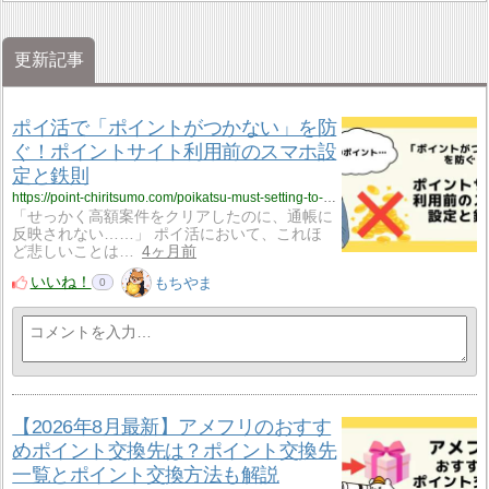
更新記事
ポイ活で「ポイントがつかない」を防
ぐ！ポイントサイト利用前のスマホ設
定と鉄則
https://point-chiritsumo.com/poikatsu-must-setting-to-get/
「せっかく高額案件をクリアしたのに、通帳に
反映されない……」 ポイ活において、これほ
ど悲しいことは…
4ヶ月前
いいね！
もちやま
0
【2026年8月最新】アメフリのおすす
めポイント交換先は？ポイント交換先
一覧とポイント交換方法も解説