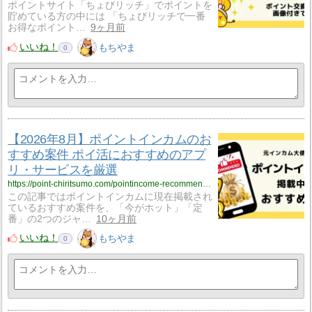
ポイントサイト「ちょびリッチ」でポイントを
貯めている方の中には 「ちょびリッチで一番
お得なポイント…
9ヶ月前
いいね！
もちやま
0
【2026年8月】ポイントインカムのお
すすめ案件 ポイ活におすすめのアプ
リ・サービスを厳選
https://point-chiritsumo.com/pointincome-recommended-offers/
この記事ではポイントインカムに現在掲載され
ているおすすめ案件を、「今がホット」「定
番」の2つのジャ…
10ヶ月前
いいね！
もちやま
0