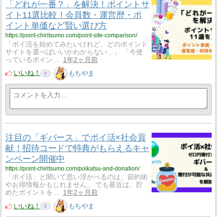
「どれが一番？」を解決！ポイントサ
イト11選比較！会員数・運営歴・ポ
イント単価など賢い選び方
https://point-chiritsumo.com/point-site-comparison/
「ポイ活を始めてみたいけれど、どのポイント
サイトを選べばいいかわからない…」 「今使
っているポイン…
1年2ヶ月前
いいね！
もちやま
0
注目の「ギバース」でポイ活×社会貢
献！招待コードで特典がもらえるキャ
ンペーン開催中
https://point-chiritsumo.com/poikatsu-and-donation/
「ポイ活」と聞いて思い浮かべるのは、節約術
やお得情報かもしれません。 でも最近は、貯
めたポイントを…
1年2ヶ月前
いいね！
もちやま
0