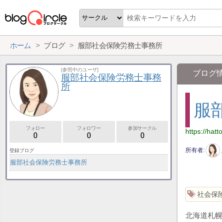
ホーム
ブログ
服部社会保険労務士事務所
[参照中のユーザ]
ブログ
服部社会保険労務士事務
所
服
フォロー
フォロワー
参加サークル
https://hatto
0
0
0
所有者
登録ブログ
服部社会保険労務士事務所
社会保
北海道札