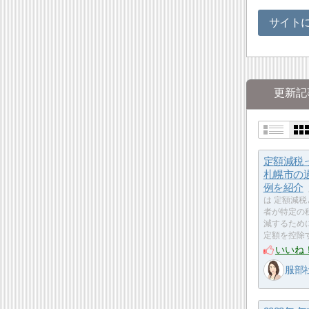
サイト
更新記
定額減税
札幌市の
例を紹介
は 定額減
者が特定の
減するため
定額を控除
いいね
服部