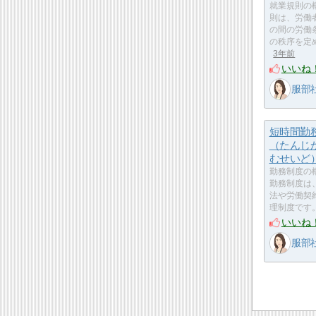
就業規則の
則は、労働
の間の労働
の秩序を定
3年前
いいね
服部
短時間勤
（たんじ
むせいど
勤務制度の
勤務制度は
法や労働契
理制度です
いいね
服部