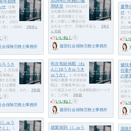
2024年の札幌の雇
年末年始休
用状況
らせ
夏季
2024年におけ
当事
る札幌市の雇用状況
せ
下記の期間
下
は、経済回復とともに
休業とさせ
業とさ
多くの新しい機会が生
す。 2023
す。 
まれる一方で、労働力不足な…
2年3
日（木）～2024…
2年8ヶ
2023
ヶ月前
2023
いいね！
！
0
い
0
服部社会保険労務士事務所
社会保険労務士事務所
年次有給休暇（ね
（ろうさ
被扶
んじゆうきゅうき
）
住要
1. 労災保
ゅうか）
労災保険は、
1. 年次有給
の更
属する労働
休暇の概要 年次有給休
の国内
または通勤
暇は、労働基準法にお
いての
遭った場合、その…
3年前
いて規定されている休暇制度の一つで
があり
す。この制…
3年前
！
省から
0
いいね！
0
い
社会保険労務士事務所
服部社会保険労務士事務所
（しゅう
就業規則（しゅう
そく）
源泉
1.