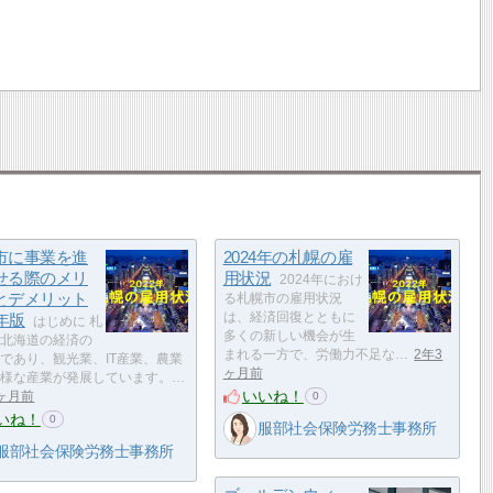
市に事業を進
2024年の札幌の雇
せる際のメリ
用状況
2024年におけ
とデメリット
る札幌市の雇用状況
4年版
は、経済回復とともに
はじめに 札
多くの新しい機会が生
北海道の経済の
まれる一方で、労働力不足な…
2年3
であり、観光業、IT産業、農業
ヶ月前
様な産業が発展しています。…
いいね！
2ヶ月前
0
いね！
0
服部社会保険労務士事務所
服部社会保険労務士事務所