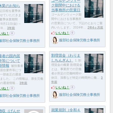
ゴールデンウィー
ク期間中における
休業のお知ら
当事務所の営業日
記日程を夏季休
ゴールデンウィーク期
せていただきま
間中における当事務所
■夏季休業期間
の営業日について、下記のとおりご案
年8月11日(金) ～
内いたします。 2024年…
2年4ヶ月前
年8…
3年前
いいね！
いね！
0
0
服部社会保険労務士事務所
服部社会保険労務士事務所
割増賃金（わりま
養者の国内居
しちんぎん）
件等について
1. 割
新情報
増賃金の概要 割増賃金
被扶養者
とは、事業所での労働
居住要件等につ
者が所定の労働時間や
一部改正の通達
休日、深夜など特定の時間外に働…
3
ました。 この情報は、厚生労働
年前
の通達情報…
3年前
いいね！
0
いね！
0
服部社会保険労務士事務所
服部社会保険労務士事務所
就業規則（令和４
徴収（げんせ