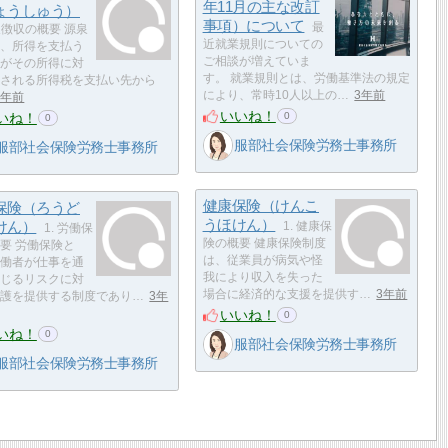
年11月の主な改訂
ょうしゅう）
事項）について
最
源泉徴収の概要 源泉
近就業規則についての
、所得を支払う
ご相談が増えていま
がその所得に対
す。 就業規則とは、労働基準法の規定
される所得税を支払い先から
により、常時10人以上の…
3年前
3年前
いいね！
いね！
0
0
服部社会保険労務士事務所
服部社会保険労務士事務所
健康保険（けんこ
保険（ろうど
うほけん）
けん）
1. 健康保
1. 労働保
険の概要 健康保険制度
要 労働保険と
は、従業員が病気や怪
働者が仕事を通
我により収入を失った
じるリスクに対
場合に経済的な支援を提供す…
3年前
護を提供する制度であり…
3年
いいね！
0
いね！
0
服部社会保険労務士事務所
服部社会保険労務士事務所