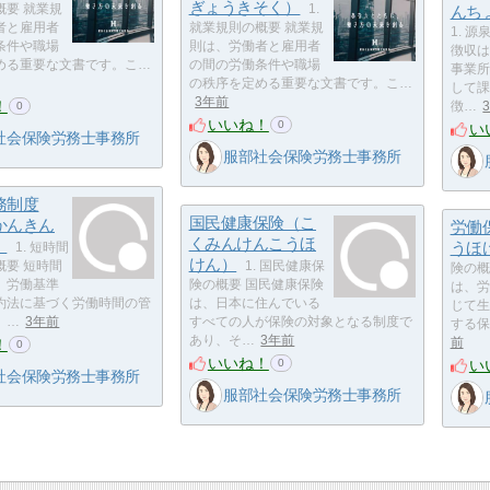
ぎょうきそく）
概要 就業規
1.
んち
者と雇用者
就業規則の概要 就業規
1. 
条件や職場
則は、労働者と雇用者
徴収は
める重要な文書です。こ…
の間の労働条件や職場
事業所
の秩序を定める重要な文書です。こ…
して課
3年前
！
徴…
0
いいね！
0
い
社会保険労務士事務所
服部社会保険労務士事務所
務制度
国民健康保険（こ
かんきん
労働
くみんけんこうほ
）
うほ
1. 短時間
けん）
概要 短時間
1. 国民健康保
険の概
、労働基準
険の概要 国民健康保険
は、労
約法に基づく労働時間の管
は、日本に住んでいる
じて生
。…
3年前
すべての人が保険の対象となる制度で
する保
あり、そ…
3年前
！
前
0
いいね！
い
0
社会保険労務士事務所
服部社会保険労務士事務所