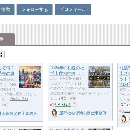
に移動
フォローする
プロフィール
事
って何？
2024年の札幌の社
札幌
過去の事
労士数の推移
出さ
はじ
ット
めに 社会保険労務士
定額減税と
（以下、社労士）は、
202
税とは、納税
企業の労務管理や労働
税負担を軽
幌市は
法に関する相談、手続きをサポートす
に、特定の税目に対して一
中心地
る…
2年2ヶ月前
する…
2年2ヶ月前
など多
いいね！
！
2年
0
0
い
服部社会保険労務士事務所
社会保険労務士事務所