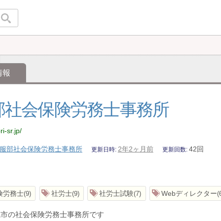
情報
部社会保険労務士事務所
ri-sr.jp/
服部社会保険労務士事務所
2年2ヶ月前
42回
更新日時
更新回数
険労務士
社労士
社労士試験
Webディレクター
9
9
7
幌市の社会保険労務士事務所です