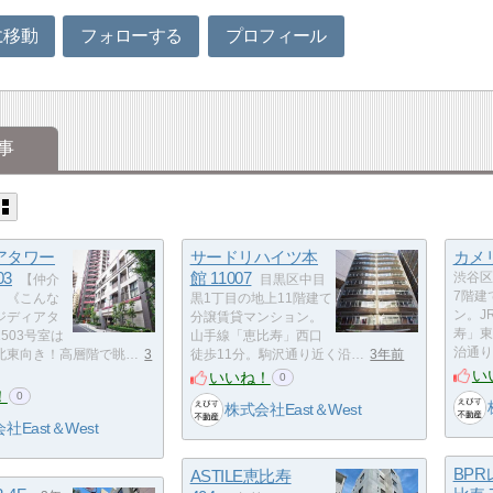
に移動
フォローする
プロフィール
事
アタワー
サードリハイツ本
カメリ
03
館 11007
渋谷区
【仲介
目黒区中目
7階建
】《こんな
黒1丁目の地上11階建て
ン。J
ジディアタ
分譲賃貸マンション。
寿」東
503号室は
山手線「恵比寿」西口
治通り
北東向き！高層階で眺…
3
徒歩11分。駒沢通り近く沿…
3年前
い
いいね！
0
！
0
株式会社East＆West
社East＆West
BP
ASTILE恵比寿