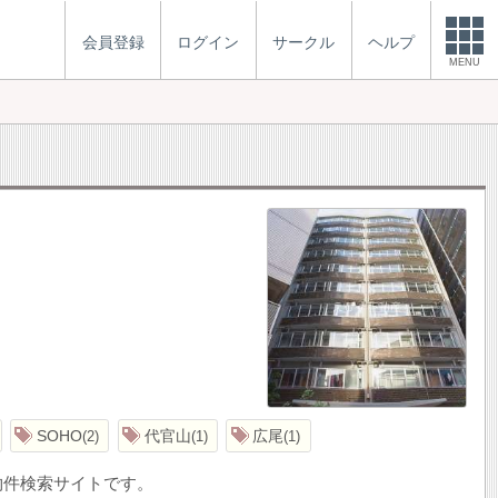
会員登録
ログイン
サークル
ヘルプ
MENU
SOHO
代官山
広尾
2
1
1
物件検索サイトです。