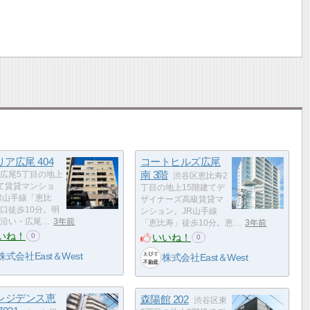
ア広尾 404
コートヒルズ広尾
南 3階
広尾5丁目の地上
渋谷区恵比寿2
て賃貸マンショ
丁目の地上15階建てデ
R山手線「恵比
ザイナーズ高級賃貸マ
口徒歩10分。明
ンション。JR山手線
沿い・広尾…
3年前
「恵比寿」徒歩10分。恵…
3年前
いね！
いいね！
0
0
株式会社East＆West
株式会社East＆West
Rレジデンス恵
森陽館 202
渋谷区東