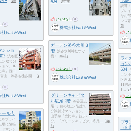
-4F
比寿 7
404
3年
3年前
談可！
プレイ
なお部
いいね！
0
ンス恵
！
0
前
株式会社East＆West
い
社East＆West
ガーデン渋谷氷川 3
マンショ
階
渋谷氷川神社すぐ
07
渋谷区
横！
3年前
ライ
地上7建て分
ョン
ション。JR
いいね！
604
0
比寿」西口
ョン小
代官山・渋谷も徒歩圏…
3
株式会社East＆West
区恵比
11階
！
0
1…
3
グリーンキャピタ
い
社East＆West
ル広尾 2階
渋谷区広
尾1丁目の地上7階建て
分譲賃貸マンション。
ャール広
山手線「恵比寿」徒歩7
比寿プライ
分。「グリーンキャピタル広尾…
3年
ブラ
広場に隣接
前
ュ広
ードマンシ