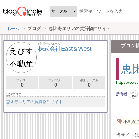
ホーム
ブログ
恵比寿エリアの賃貸物件サイト
[参照中のユーザ]
ブログ
株式会社East＆West
恵
フォロー
フォロワー
参加サークル
https://east
0
0
0
所有者
登録ブログ
恵比寿エリアの賃貸物件サイト
不動産
当サイト