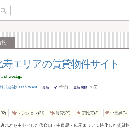
情報
比寿エリアの賃貸物件サイト
-and-west.jp/
株式会社East＆West
3年前
20回
更新日時
更新回数
マンション
賃貸
恵比寿
中目黒
132
31
29
8
6
は恵比寿を中心とした代官山・中目黒・広尾エリアに特化した賃貸