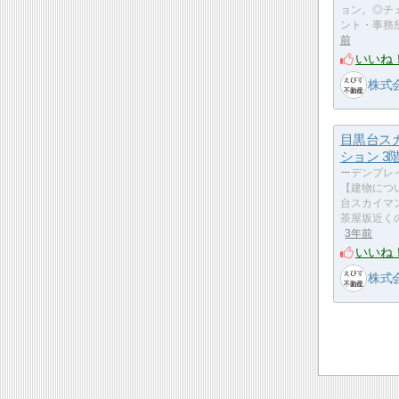
ョン。◎チ
ント・事務
前
いいね
株式会
目黒台ス
ション 3
ーデンプレ
【建物につ
台スカイマ
茶屋坂近く
3年前
いいね
株式会