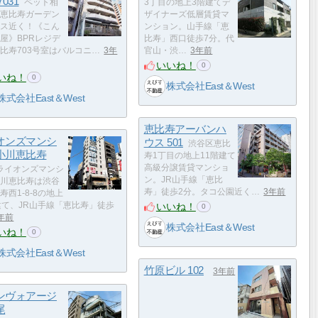
031
ペット相
3丁目の地上3階建てデ
恵比寿ガーデン
ザイナーズ低層賃貸マ
ス近く！《こん
ンション。山手線「恵
屋》BPRレジデ
比寿」西口徒歩7分。代
比寿703号室はバルコニ…
3年
官山・渋…
3年前
いいね！
0
いね！
0
株式会社East＆West
株式会社East＆West
恵比寿アーバンハ
オンズマンシ
ウス 501
渋谷区恵比
小川恵比寿
寿1丁目の地上11階建て
高級分譲賃貸マンショ
ライオンズマンシ
ン。JR山手線「恵比
川恵比寿は渋谷
寿」徒歩2分。タコ公園近く…
3年前
寿西1-8-8の地上
いいね！
建て、JR山手線「恵比寿」徒歩
0
年前
株式会社East＆West
いね！
0
株式会社East＆West
竹原ビル 102
3年前
ンヴォアージ
尾