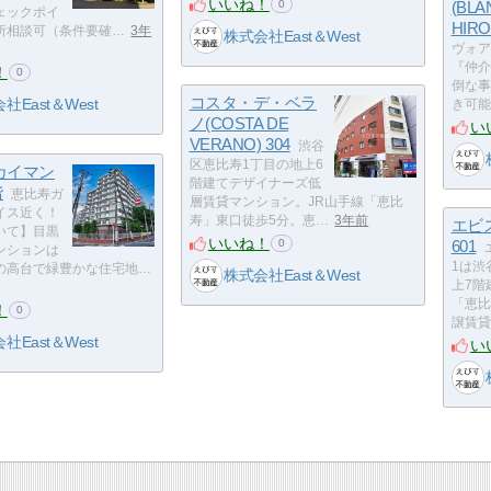
いいね！
(BL
0
ェックポイ
HIRO
所相談可（条件要確…
3年
株式会社East＆West
ヴォア
『仲介
！
0
倒な事
コスタ・デ・ベラ
社East＆West
き可能
ノ(COSTA DE
い
VERANO) 304
渋谷
区恵比寿1丁目の地上6
カイマン
階建てデザイナーズ低
階
恵比寿ガ
層賃貸マンション。JR山手線「恵比
イス近く！
寿」東口徒歩5分。恵…
3年前
エビ
いて】目黒
いいね！
601
0
ンションは
1は渋谷
の高台で緑豊かな住宅地…
株式会社East＆West
上7階
「恵比
！
0
譲賃貸
社East＆West
い