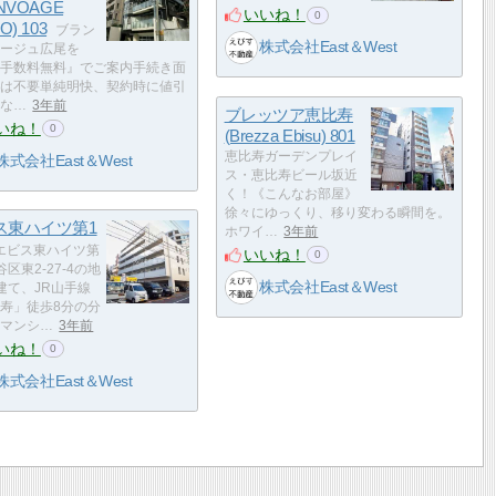
ANVOAGE
いいね！
0
O) 103
ブラン
株式会社East＆West
ージュ広尾を
手数料無料』でご案内手続き面
は不要単純明快、契約時に値引
な…
3年前
ブレッツア恵比寿
いね！
0
(Brezza Ebisu) 801
恵比寿ガーデンプレイ
株式会社East＆West
ス・恵比寿ビール坂近
く！《こんなお部屋》
徐々にゆっくり、移り変わる瞬間を。
ス東ハイツ第1
ホワイ…
3年前
エビス東ハイツ第
いいね！
0
区東2-27-4の地
株式会社East＆West
建て、JR山手線
寿」徒歩8分の分
マンシ…
3年前
いね！
0
株式会社East＆West