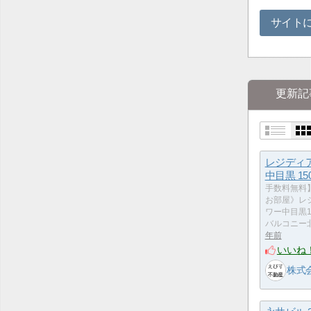
サイト
更新記
レジディ
中目黒 15
手数料無料
お部屋》レ
ワー中目黒1
バルコニー
年前
いいね
株式会