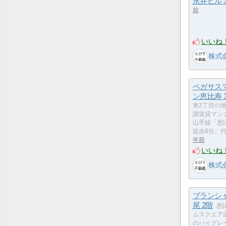
永井ビル 3
前
いいね
株式会
ペガサス
ン恵比寿 3
東2丁目の
譲賃貸マン
山手線「恵
徒歩8分。
年前
いいね
株式会
ブランシ
尾 2階
恵
ムスクエア
のハイグレ