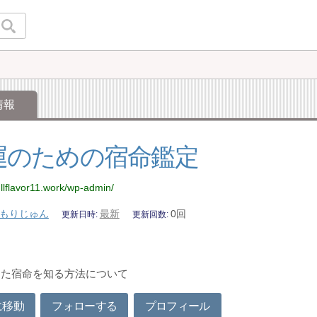
情報
運のための宿命鑑定
ullflavor11.work/wp-admin/
もりじゅん
最新
0回
更新日時
更新回数
った宿命を知る方法について
に移動
フォローする
プロフィール