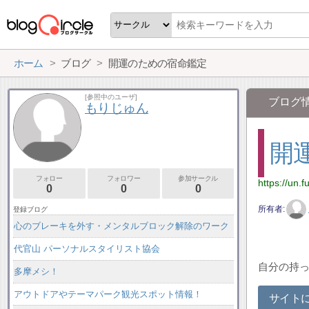
ホーム
ブログ
開運のための宿命鑑定
[参照中のユーザ]
ブログ
もりじゅん
開
フォロー
フォロワー
参加サークル
https://un.f
0
0
0
所有者
登録ブログ
心のブレーキを外す・メンタルブロック解除のワーク
代官山 パーソナルスタイリスト協会
自分の持
多摩メシ！
アウトドアやテーマパーク観光スポット情報！
サイト