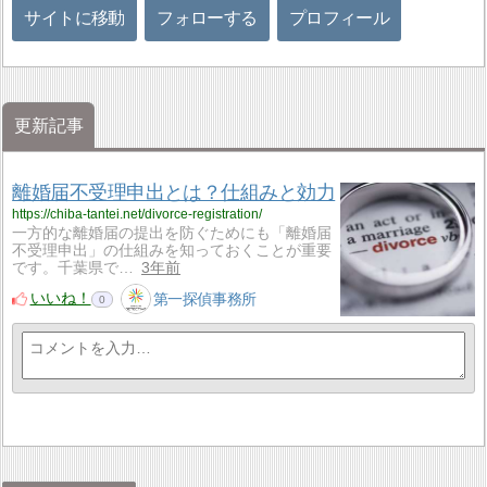
サイトに移動
フォローする
プロフィール
更新記事
離婚届不受理申出とは？仕組みと効力
https://chiba-tantei.net/divorce-registration/
一方的な離婚届の提出を防ぐためにも「離婚届
不受理申出」の仕組みを知っておくことが重要
です。千葉県で…
3年前
いいね！
第一探偵事務所
0