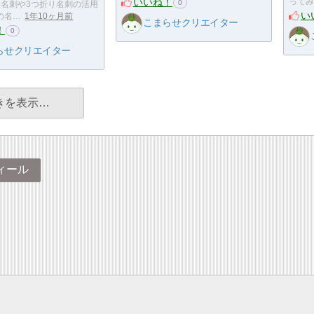
いいね！
ってみ
0
り名刺や3つ折り名刺の活用
い
の名…
1年10ヶ月前
こまらせクリエイター
！
0
らせクリエイター
きを表示…
ィール