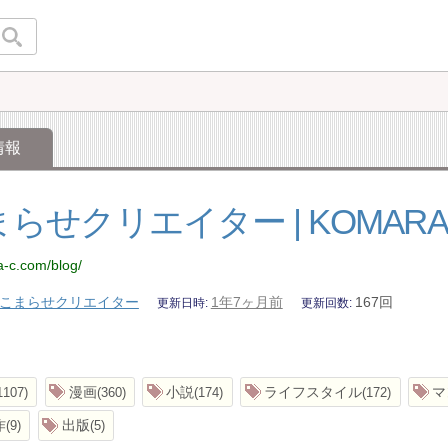
情報
らせクリエイター | KOMARAS
a-c.com/blog/
こまらせクリエイター
1年7ヶ月前
167回
更新日時
更新回数
漫画
小説
ライフスタイル
マ
1107
360
174
172
作
出版
9
5