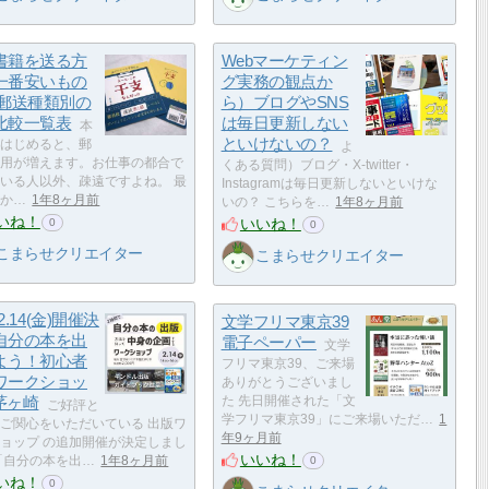
書籍を送る方
Webマーケティン
一番安いもの
グ実務の観点か
 郵送種類別の
ら）ブログやSNS
比較一覧表
は毎日更新しない
本
といけないの？
はじめると、郵
よ
用が増えます。お仕事の都合で
くある質問）ブログ・X-twitter・
いる人以外、疎遠ですよね。 最
Instagramは毎日更新しないといけな
か…
1年8ヶ月前
いの？ こちらを…
1年8ヶ月前
いね！
いいね！
0
0
こまらせクリエイター
こまらせクリエイター
.2.14(金)開催決
文学フリマ東京39
自分の本を出
電子ペーパー
文学
よう！初心者
フリマ東京39、ご来場
ワークショッ
ありがとうございまし
n茅ヶ崎
た 先日開催された「文
ご好評と
学フリマ東京39」にご来場いただ…
1
ご関心をいただいている 出版ワ
年9ヶ月前
ョップ の追加開催が決定しまし
いいね！
「自分の本を出…
1年8ヶ月前
0
いね！
0