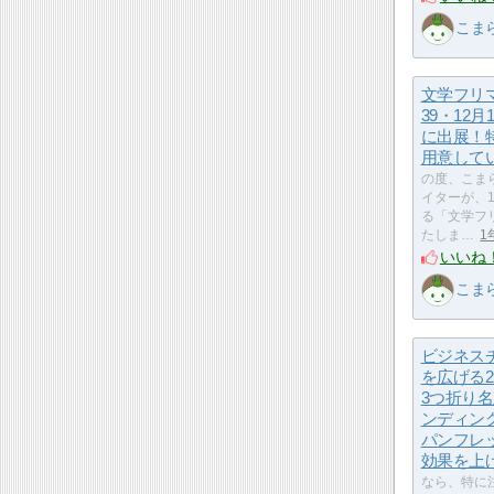
こま
文学フリ
39・12
に出展！
用意して
の度、こま
イターが、
る「文学フ
たしま…
1
いいね
こま
ビジネス
を広げる
3つ折り
ンディン
パンフレ
効果を上
なら、特に