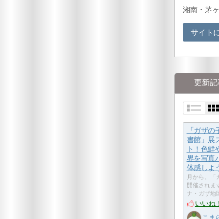
湘南・茅ヶ
サイト
更新記
「ガザの
書館」展
ト！色鮮
界を写真
体感しよ
月から、「
開催されま
ナ・ガザ地
いいね
こま