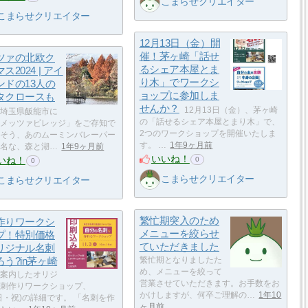
こまらせクリエイター
こまらせクリエイター
12月13日（金）開
催！茅ヶ崎「話せ
ツァの北欧ク
るシェア本屋とま
ス2024 | アイ
り木」でワークシ
ンドの13人の
ョップに参加しま
タクロースも
せんか？
12月13日（金）、茅ヶ崎
埼玉県飯能市に
の「話せるシェア本屋とまり木」で、
メッツァビレッジ」をご存知で
2つのワークショップを開催いたしま
そう、あのムーミンバレーパー
す。 …
1年9ヶ月前
名な、森と湖…
1年9ヶ月前
いいね！
いね！
0
0
こまらせクリエイター
こまらせクリエイター
繁忙期突入のため
作りワークシ
メニューを絞らせ
プ！特別価格
ていただきました
リジナル名刺
う?in茅ヶ崎
繁忙期となりましたた
め、メニューを絞って
案内したオリジ
営業させていただきます。お手数をお
刺作りワークショップ、
かけしますが、何卒ご理解の…
1年10
3(日・祝)の詳細です。 「名刺を作
ヶ月前