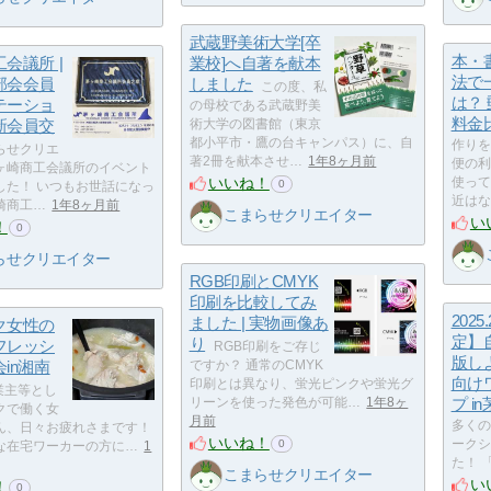
武蔵野美術大学[卒
本・
会議所 |
業校]へ自著を献本
法で
部会会員
しました
この度、私
は？
テーショ
の母校である武蔵野美
料金
新会員交
術大学の図書館（東京
都小平市・鷹の台キャンパス）に、自
作りを
らせクリエ
著2冊を献本させ…
1年8ヶ月前
便の利
ヶ崎商工会議所のイベント
いいね！
使って
0
した！ いつもお世話になっ
近はな
崎商工…
1年8ヶ月前
こまらせクリエイター
い
！
0
らせクリエイター
RGB印刷とCMYK
印刷を比較してみ
2025
ました | 実物画像あ
ク女性の
定】
り
フレッシ
RGB印刷をご存じ
版し
in湘南
ですか？ 通常のCMYK
向け
印刷とは異なり、蛍光ピンクや蛍光グ
業主等とし
リーンを使った発色が可能…
1年8ヶ
プ i
クで働く女
月前
多くの
ん、日々お疲れさまです！
いいね！
ークシ
0
な在宅ワーカーの方に…
1
た！ 
こまらせクリエイター
い
！
0