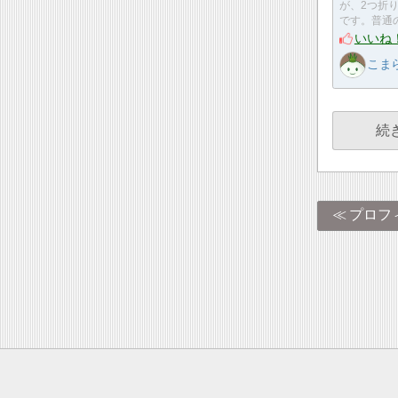
が、2つ折
です。普通
いいね
こま
続
プロフ