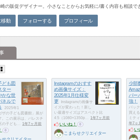
崎の販促デザイナー。小さなことからお気軽に/書く内容も相談で
に移動
フォローする
プロフィール
事
子ども図
Instagramのおすす
少部
スター
め画像サイズ：
Ama
やかな世
2025年1月仕様変
パー
パネルで
更
強！
Instagramの画像サ
う
イズが変わった！新し
バック
2025年1
い最適サイズはアスペクト比
買える
ガザの子ども図書館」展が
4:5（1080×1350p…
1年7ヶ月前
ミティ
す。この展示は、パレスチ
年7ヶ
いいね！
区の子ども…
1年7ヶ月前
0
い
！
0
こまらせクリエイター
らせクリエイター