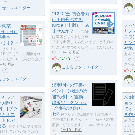
らせクリエイター
?12.13(金)初心者向
け！自分の本を
Kindleで出版してみ
メッ
マ東京
ませんか？
リスマ
月1日（日）
※この回
スラ
特典もご
は満席となりました※
「本を出版してみたいけど、どう始め
サン
います?
こ
ればいいかわからない…」そんな方に
登場
らせクリエ
ぴ…
1年9ヶ月前
12月1日（日）に開催され
ある「
いいね！
0
リマ東京39」に再び出店い
すか？
年9ヶ月前
クで有
こまらせクリエイター
！
い
0
らせクリエイター
湘南地区の読書イ
ベント【秋日の読
書散歩】と連動｜
チャンス
名刺
出版ワークショッ
2つ折り・
ョッ
プ開催のお知ら
名刺はブラ
でオ
せ?
グとミニ
を作ろ
秋といえば読書週間！湘南地区
ット化で
で開催されるイベントに「秋日の読書
前回ご
散歩」があります。 「本に会う､人に
げる
ナル名
ビジネスに使う名刺
会…
1年10ヶ月前
11/
注目していただきたいの