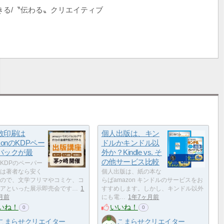
きる/〝伝わる〟クリエイティブ
数印刷は
個人出版は、キン
zonのKDPペー
ドルかキンドル以
バックが最
外か？Kindle vs. そ
の他サービス比較
KDPのペーパー
は著者なら安く
個人出版は、紙の本な
ので、文学フリマやコミケ、コ
らばamazon キンドルのサービスをお
アといった展示即売会です…
1
すすめします。しかし、キンドル以外
月前
にも電…
1年7ヶ月前
いね！
いいね！
0
0
こまらせクリエイター
こまらせクリエイター