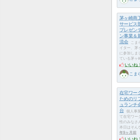
茅ヶ崎商工
サービス
プレゼン
ン事業＆
流会
こま
イター、茅
に参加しま
ている茅ヶ
いいね
こま
在宅ワー
ためのリ
ュランチ会
台
個人事
て在宅ワー
性のみなさ
本日はそん
年9ヶ月前
いいね