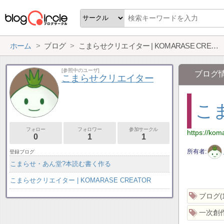
ホーム
ブログ
こまらせクリエイター | KOMARASE CREATOR
[参照中のユーザ]
ブログ
こまらせクリエイター
こま
フォロー
フォロワー
参加サークル
https://kom
0
1
1
所有者
登録ブログ
こまらせ・あん堂?本読む書く作る
こまらせクリエイター | KOMARASE CREATOR
ブログ
一次創