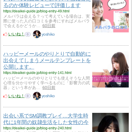
るのか体験レビューで評価します
https://deaikei-guide.jp/blog-entry-49.html
メルパラは会える？って考えている場合は、実
際に使った人の口コミを参考にすればメルパラ
で会えるかどうか…
60日前
いいね！
yoshiko
0
ハッピーメールのやりとりで自動的に
出会えてしまうメールテンプレートを
公開します。
https://deaikei-guide.jp/blog-entry-141.html
ハッピーメールのやりとりでも使えそうな人間
心理を分かりやすく学べるものに「影響力の武
器」という本があ…
60日前
いいね！
yoshiko
0
出会い系でSM調教プレイ…大学生時
代に1年間の奴隷生活をした女性の今
https://deaikei-guide.jp/blog-entry-240.html