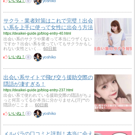
いいね！
yoshiko
0
サクラ・業者対策はこれで完璧！出会
い系を上手に使って女性に出会う方法
https://deaikei-guide.jp/blog-entry-40.html
出会い系のサクラや業者って本当にウザくない
ですか？出会い系を使っていてもサクラかもし
れない女性といく…
60日前
いいね！
yoshiko
0
出会い系サイトで飛び交う援助交際の
隠語が凄すぎる！
https://deaikei-guide.jp/blog-entry-237.html
出会い系で使われている援助交際の隠語がちょ
っと何言ってるか本当に分かりません(汗)**の
隠語がここま…
60日前
いいね！
yoshiko
0
メルパラの口コミと評判！本当に会え