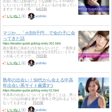
出会い系には奴隷のような調教プレイやSMが
したいという女性がたくさんいるのを知ってい
ますか？出会い系…
64日前
いいね！
yoshiko
0
マジか…「ホ別5千円」で女の子に会
ってきた話
https://deaikei-guide.jp/blog-entry-301.html
誰が最初に決めたのか知らないけど、一昔前ま
で男女が交わる相場はなぜか3万円というライ
ンがあったそうで…
70日前
いいね！
yoshiko
0
熟年の出会い！50代から会える中高
年出会い系サイト厳選3つ
https://deaikei-guide.jp/blog-entry-52.html
中高年の出会いについてまず思うことは、男っ
ていうのは50歳を過ぎて熟年と呼ばれるように
なってもまだま…
70日前
いいね！
yoshiko
0