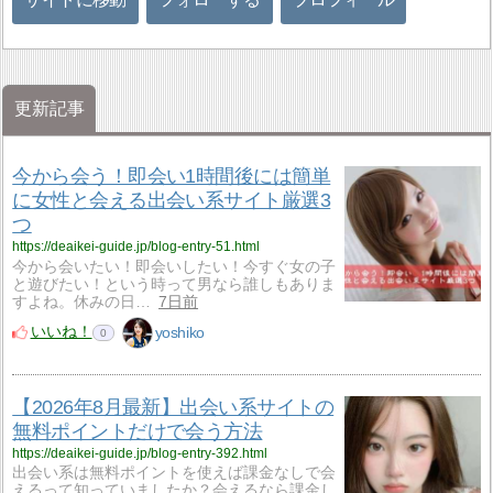
更新記事
今から会う！即会い1時間後には簡単
に女性と会える出会い系サイト厳選3
つ
https://deaikei-guide.jp/blog-entry-51.html
今から会いたい！即会いしたい！今すぐ女の子
と遊びたい！という時って男なら誰しもありま
すよね。休みの日…
7日前
いいね！
yoshiko
0
【2026年8月最新】出会い系サイトの
無料ポイントだけで会う方法
https://deaikei-guide.jp/blog-entry-392.html
出会い系は無料ポイントを使えば課金なしで会
えるって知っていましたか？会えるなら課金し