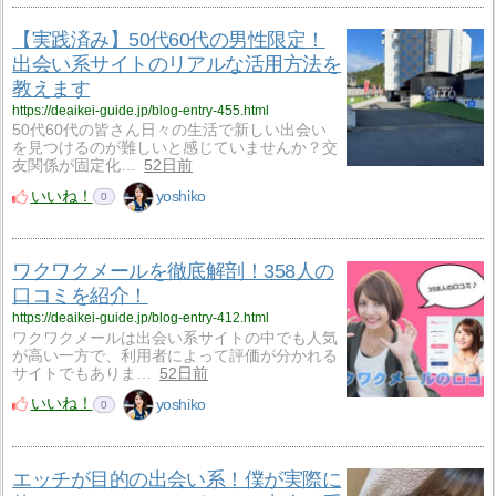
【実践済み】50代60代の男性限定！
出会い系サイトのリアルな活用方法を
教えます
https://deaikei-guide.jp/blog-entry-455.html
50代60代の皆さん日々の生活で新しい出会い
を見つけるのが難しいと感じていませんか？交
友関係が固定化…
52日前
いいね！
yoshiko
0
ワクワクメールを徹底解剖！358人の
口コミを紹介！
https://deaikei-guide.jp/blog-entry-412.html
ワクワクメールは出会い系サイトの中でも人気
が高い一方で、利用者によって評価が分かれる
サイトでもありま…
52日前
いいね！
yoshiko
0
エッチが目的の出会い系！僕が実際に