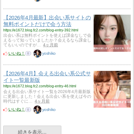
【2026年4月最新】出会い系サイトの
無料ポイントだけで会う方法
https://e1672.blog.fc2.com/blog-entry-392.html
出会い系は無料ポイントを使えば課金なしで会
えるって知っていましたか？会えるなら課金し
てもいいのですが…
4ヶ月前
いいね！
yoshiko
0
【2026年4月】会える出会い系公式サ
イト一覧最新版
https://e1672.blog.fc2.com/blog-entry-46.html
会える出会い系サイト一覧を2026年4月最新版
に更新しました！会える出会い系を使えば今の
時代はすぐに…
4ヶ月前
いいね！
yoshiko
0
続きを表示…