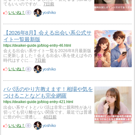
てもいいのですが…
7日前
いいね！
yoshiko
0
【2026年8月】会える出会い系公式サ
イト一覧最新版
https://deaikei-guide.jp/blog-entry-46.html
会える出会い系サイト一覧を2026年8月最新版
に更新しました！会える出会い系を使えば今の
時代はすぐに…
7日前
いいね！
yoshiko
0
パパ活のやり方教えます！相場や気を
つけることなども完全網羅
https://deaikei-guide.jp/blog-entry-421.html
出会い系サイトとパパ活は非常に親和性があり
切っても切り離せない関係です。最近では普通
に世の中に浸透し…
40日前
いいね！
yoshiko
0