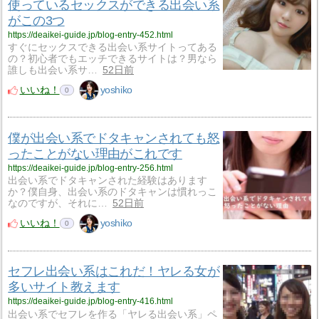
使っているセックスができる出会い系
がこの3つ
https://deaikei-guide.jp/blog-entry-452.html
すぐにセックスできる出会い系サイトってある
の？初心者でもエッチできるサイトは？男なら
誰しも出会い系サ…
52日前
いいね！
yoshiko
0
僕が出会い系でドタキャンされても怒
ったことがない理由がこれです
https://deaikei-guide.jp/blog-entry-256.html
出会い系でドタキャンされた経験はあります
か？僕自身、出会い系のドタキャンは慣れっこ
なのですが、それに…
52日前
いいね！
yoshiko
0
セフレ出会い系はこれだ！ヤレる女が
多いサイト教えます
https://deaikei-guide.jp/blog-entry-416.html
出会い系でセフレを作る「ヤレる出会い系」ペ