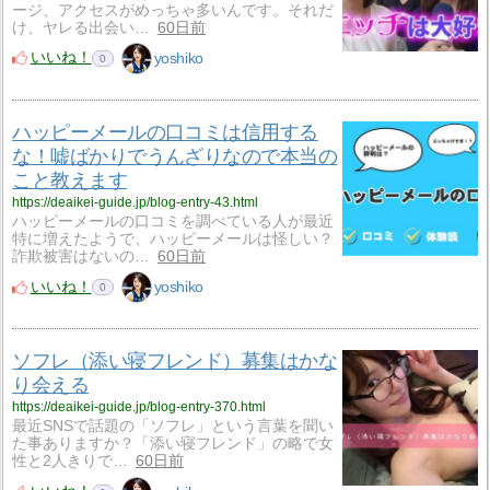
ージ、アクセスがめっちゃ多いんです。それだ
け、ヤレる出会い…
60日前
いいね！
yoshiko
0
ハッピーメールの口コミは信用する
な！嘘ばかりでうんざりなので本当の
こと教えます
https://deaikei-guide.jp/blog-entry-43.html
ハッピーメールの口コミを調べている人が最近
特に増えたようで、ハッピーメールは怪しい？
詐欺被害はないの…
60日前
いいね！
yoshiko
0
ソフレ（添い寝フレンド）募集はかな
り会える
https://deaikei-guide.jp/blog-entry-370.html
最近SNSで話題の「ソフレ」という言葉を聞い
た事ありますか？「添い寝フレンド」の略で女
性と2人きりで…
60日前