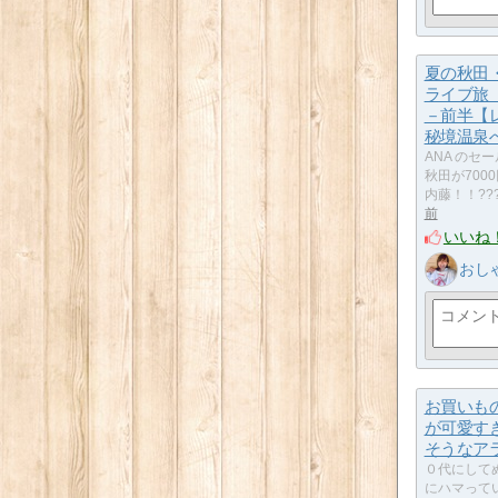
夏の秋田
ライブ旅
－前半【
秘境温泉
ANA のセ
秋田が700
内藤！！??
前
いいね
おし
お買いも
が可愛す
そうなア
０代にして
にハマって