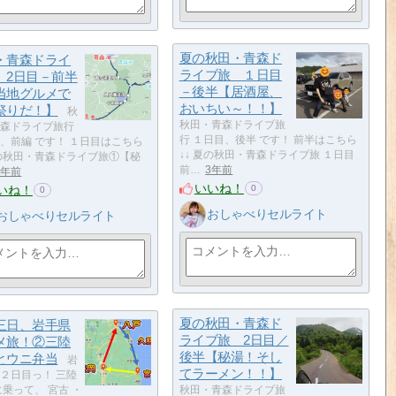
夏の秋田・青森ド
・青森ドライ
ライブ旅 １日目
 2日目－前半
－後半【居酒屋、
当地グルメで
おいちい～！！】
祭りだ！】
秋
秋田・青森ドライブ旅
森ドライブ旅行
行 １日目、後半 です！ 前半はこちら
、前編 です！ １日目はこちら
↓↓ 夏の秋田・青森ドライブ旅 １日目
夏の秋田・青森ドライブ旅①【秘
前…
3年前
3年前
いいね！
いね！
0
0
おしゃべりセルライト
おしゃべりセルライト
夏の秋田・青森ド
三日、岩手県
ライブ旅 2日目／
メ旅！②三陸
後半【秘湯！そし
とウニ弁当
岩
てラーメン！！】
２日目っ！ 三陸
に乗って、 宮古 ・
秋田・青森ドライブ旅