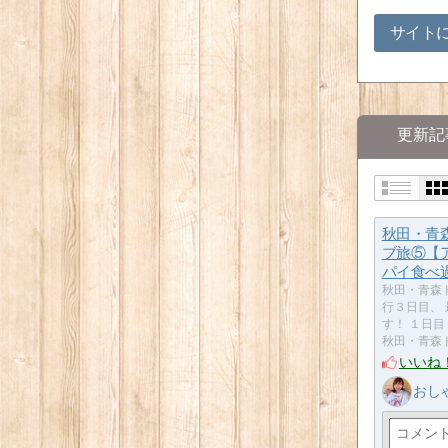
サイト
更新記
秋田・青
ブ旅⑤【
パイ食べ
秋田・青森
行３日目、 
す！ １日目
秋田・青森
いいね
おし