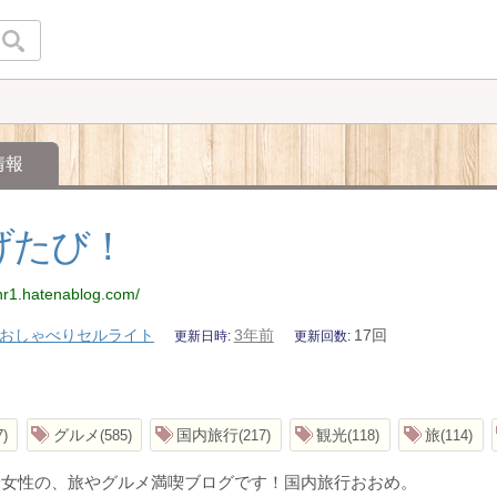
情報
げたび！
-hr1.hatenablog.com/
おしゃべりセルライト
3年前
17回
更新日時
更新回数
グルメ
国内旅行
観光
旅
7
585
217
118
114
身女性の、旅やグルメ満喫ブログです！国内旅行おおめ。