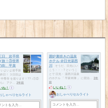
三日、岩手県
囲炉裏焼きの温泉
メ旅！③世界
ホテル ＠日光湯西
の街、平泉
川
そうだ、日光にい
こう・・・? というこ
いよいよ岩手旅
とで 日光・ 湯西川温泉
終日！ ３日目は
のホテル 「 平家本陣 」 に宿泊…
3年
 中尊寺 を巡ります！?? ↓①②
前
ら↓ アク…
3年前
いいね！
いね！
1
1
おしゃべりセルライト
おしゃべりセルライト