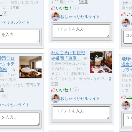
す?? 超おトク…
3年前
ット、 お買いものパンダ
浄土ヶ
いいね！
 C…
3年前
岸 の
0
！
い
0
おしゃべりセルライト
ゃべりセルライト
わんこそば初挑戦
放題♡ロ
＠盛岡「東屋」
飛騨
岩
ークホテ
手観光で外せないグル
温泉
高松
メのひとつ、 「わんこ
プラ
香
そば」 ！！ 盛岡旅行に
に 「 ロイ
旅行の
いくことになり、せっかくなので…
3
ホテル高松
だホテ
年前
ました✨ ひとり1万円以下
しまし
いいね！
年前
0
ッフ、
！
い
0
おしゃべりセルライト
ゃべりセルライト