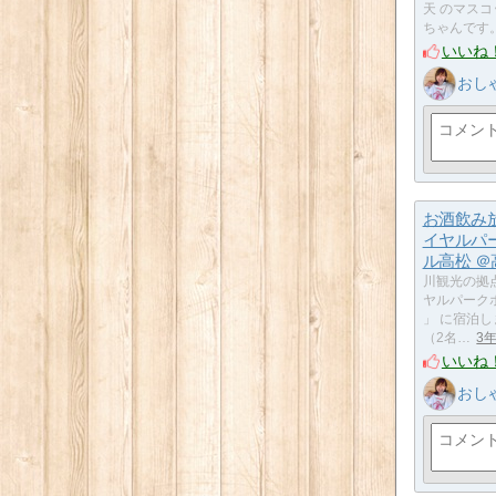
天 のマスコ
ちゃんです。
いいね
おし
お酒飲み
イヤルパ
ル高松 ＠
川観光の拠点
ヤルパーク
」 に宿泊し
（2名…
3
いいね
おし