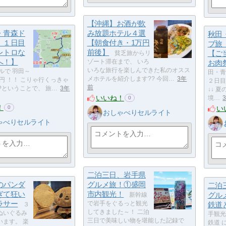
【沖縄】お酒が飲
・青森ド
み放題ホテル４選
秋田
 １日目
【朝食付き・1万円
ブ旅
レトロな
前後】
【ご
貧乏旅からリ
へ！】
ゾート滞在まで、 いろ
お肉
いろな旅行を楽しんできた私のオスス
ールで 羽田～
田・青
メホテルを紹介します?? 今回…
3年
0円 ！！ こりゃ行くっきゃ
２日目
前
?ということで、 旅…
3年
↓↓ 
いいね！
境…
0
！
い
0
おしゃべりセルライト
ゃべりセルライト
二泊三日、岩手県
のパンダ
グルメ旅！①盛岡
二泊
ぎて狂い
市内観光！
グル
新幹線
ラサー
で岩手をぐるっと観光
鉄道
３
してきました～！ 二泊
ぬいぐるみ
手観光
三日で美味しい物を堪能した記録で
います。 楽
鉄道 