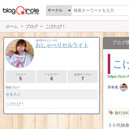
ホーム
ブログ
こげたび！
[参照中のユーザ]
ブログ
おしゃべりセルライト
こ
フォロー
フォロワー
参加サークル
https://ccc
5
6
7
所有者
登録ブログ
せるろぐ
こげたび！
旅行
68
３０代独