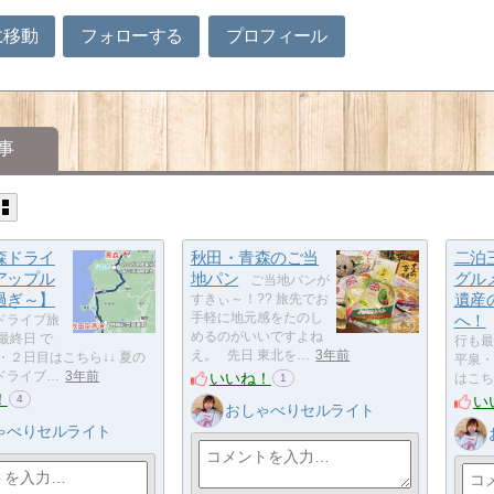
に移動
フォローする
プロフィール
事
森ドライ
秋田・青森のご当
二泊
アップル
地パン
グル
ご当地パンが
過ぎ～】
遺産
すきぃ～！?? 旅先でお
手軽に地元感をたのし
へ！
ドライブ旅
めるのがいいですよね
最終日 で
行も最
え。 先日 東北を…
3年前
・２日目はこちら↓↓ 夏の
平泉・
いいね！
ドライブ…
3年前
はこち
1
！
い
4
おしゃべりセルライト
ゃべりセルライト