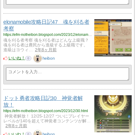
elonamobile攻略日記47 魂を刈る者
考察
https://efm-notheibon.blogspot.com/2023/12/elonamobile47.html
魂を刈る者考察 魂を刈る者はどんな上級職？
魂を刈る者は農民から進級する上級職です。
進級はヨウィ…
2年8ヶ月前
いいね！
heibon
0
ドット勇者攻略日記30 神覚者解
放！
https://efm-notheibon.blogspot.com/2023/12/30.html
神覚者解放！ 12/25-12/27 ついにプレイヤー
レベルが140を超えて神覚者コンテンツが解…
2年8ヶ月前
いいね！
heibon
0