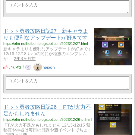
ドット勇者攻略日記27 新キャラよ
りも便利なアップデートが好きです
https://efm-notheibon.blogspot.com/2023/12/27.html
新キャラよりも便利なアップデートが好きです
12/16-12/18 いつの間にか種族のエンブレム
が…
2年8ヶ月前
いいね！
heibon
0
ドット勇者攻略日記26 PTが火力不
足かもしれません
https://efm-notheibon.blogspot.com/2023/12/26-pt.html
PTが火力不足かもしれません 12/13-12/15 紫
秘霊や神器は毎日の日課や週イベントでちょ…
2年8ヶ月前