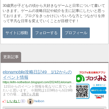
30歳男が子どもの頃から大好きなゲームと日常について書いて
いきます。ゲームの攻略日記や紹介を主に記事にしたいと思っ
ております。ブログをきっかけにいろいろな方とつながりを持
って平凡な日常を変えていくことが目標です！
サイトに移動
フォローする
プロフィール
更新記事
elonamobile攻略日記49 1/12からの
イベント情報
https://efm-notheibon.blogspot.com/2024/01/elonamobile49112.html
12日からのイベント情報を私なりに見ていき
たいと思います。 ※期間は1日9時から5日9時
までの場…
2年7ヶ月前
いいね！
heibon
0