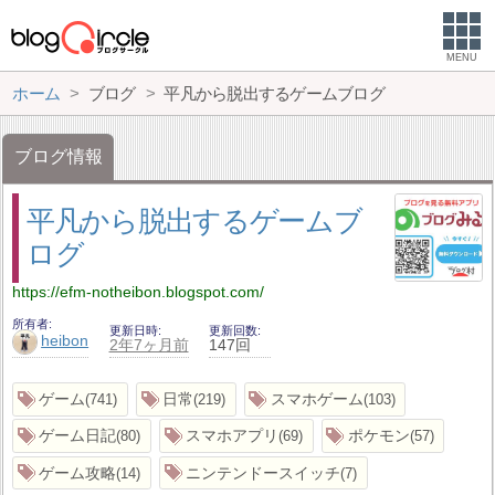
MENU
ホーム
ブログ
平凡から脱出するゲームブログ
ブログ情報
平凡から脱出するゲームブ
ログ
https://efm-notheibon.blogspot.com/
所有者
更新日時
更新回数
heibon
2年7ヶ月前
147回
ゲーム
日常
スマホゲーム
741
219
103
ゲーム日記
スマホアプリ
ポケモン
80
69
57
ゲーム攻略
ニンテンドースイッチ
14
7