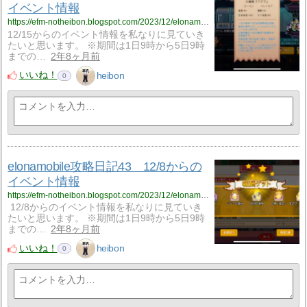
イベント情報
https://efm-notheibon.blogspot.com/2023/12/elonamobile381215.html
12/15からのイベント情報を私なりに見ていき
たいと思います。 ※期間は1日9時から5日9時
までの…
2年8ヶ月前
いいね！
heibon
0
elonamobile攻略日記43 12/8からの
イベント情報
https://efm-notheibon.blogspot.com/2023/12/elonamobile37128.html
12/8からのイベント情報を私なりに見ていき
たいと思います。 ※期間は1日9時から5日9時
までの…
2年8ヶ月前
いいね！
heibon
0