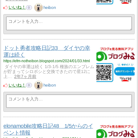
いいね！
heibon
0
ドット勇者攻略日記33 ダイヤの幸
運は続く
https://efm-notheibon.blogspot.com/2024/01/33.html
ダイヤの幸運は続く 1/3-1/5 種族のエンブレム
が貯まってシロボシと交換できたので星12に
上…
2年7ヶ月前
いいね！
heibon
0
elonamobile攻略日記48 1/5からのイ
ベント情報