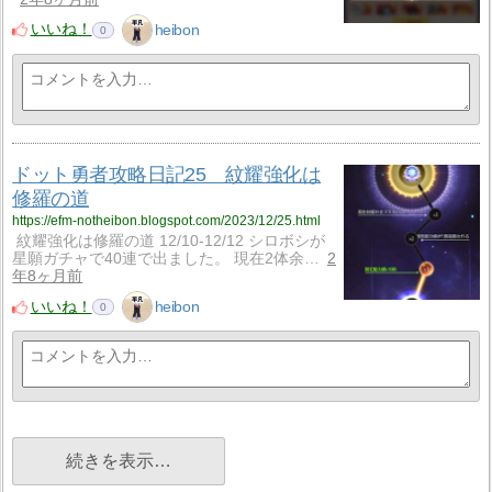
いいね！
heibon
0
ドット勇者攻略日記25 紋耀強化は
修羅の道
https://efm-notheibon.blogspot.com/2023/12/25.html
紋耀強化は修羅の道 12/10-12/12 シロボシが
星願ガチャで40連で出ました。 現在2体余…
2
年8ヶ月前
いいね！
heibon
0
続きを表示…