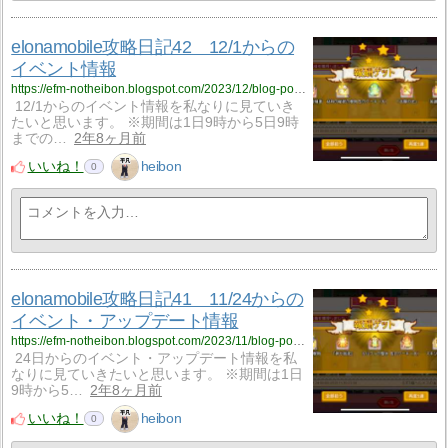
elonamobile攻略日記42 12/1からの
イベント情報
https://efm-notheibon.blogspot.com/2023/12/blog-post.html
12/1からのイベント情報を私なりに見ていき
たいと思います。 ※期間は1日9時から5日9時
までの…
2年8ヶ月前
いいね！
heibon
0
elonamobile攻略日記41 11/24からの
イベント・アップデート情報
https://efm-notheibon.blogspot.com/2023/11/blog-post_25.html
24日からのイベント・アップデート情報を私
なりに見ていきたいと思います。 ※期間は1日
9時から5…
2年8ヶ月前
いいね！
heibon
0