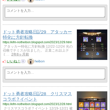
ドット勇者攻略日記29 アタッカー
特化に方針転換
https://efm-notheibon.blogspot.com/2023/12/29.html
アタッカー特化に方針転換 12/22-12/24 光の
召喚でテミスが出ました。 正直これ以上テ
ミ…
2年8ヶ月前
いいね！
heibon
0
ドット勇者攻略日記28 クリスマス
コラボ？イベント
https://efm-notheibon.blogspot.com/2023/12/28.html
クリスマスコラボ？イベント 12/19-12/21 被