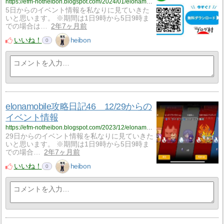
https://efm-notheibon.blogspot.com/2024/01/elonamobile4815.html
5日からのイベント情報を私なりに見ていきた
いと思います。 ※期間は1日9時から5日9時ま
での場合は…
2年7ヶ月前
いいね！
heibon
0
elonamobile攻略日記46 12/29からの
イベント情報
https://efm-notheibon.blogspot.com/2023/12/elonamobile461229.html
29日からのイベント情報を私なりに見ていきた
いと思います。 ※期間は1日9時から5日9時ま
での場合…
2年7ヶ月前
いいね！
heibon
0