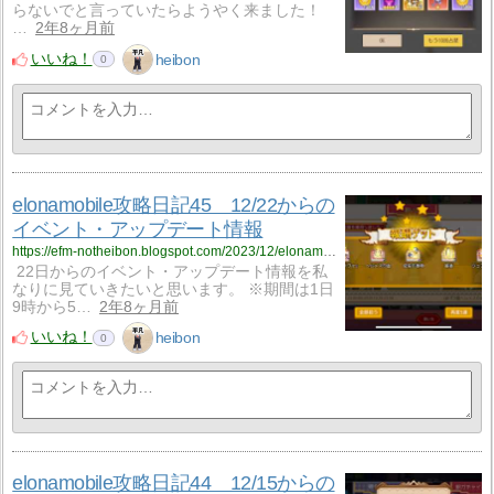
らないでと言っていたらようやく来ました！
…
2年8ヶ月前
いいね！
heibon
0
elonamobile攻略日記45 12/22からの
イベント・アップデート情報
https://efm-notheibon.blogspot.com/2023/12/elonamobile451222.html
22日からのイベント・アップデート情報を私
なりに見ていきたいと思います。 ※期間は1日
9時から5…
2年8ヶ月前
いいね！
heibon
0
elonamobile攻略日記44 12/15からの