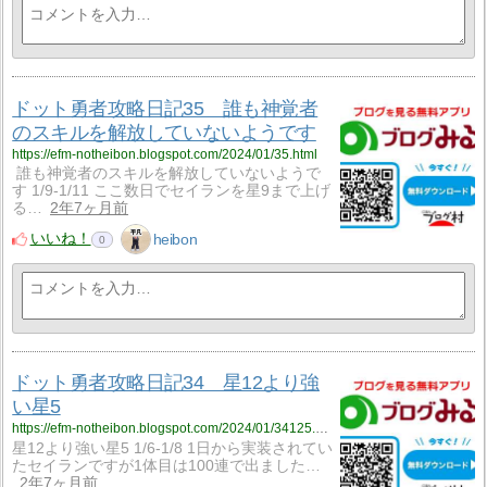
ドット勇者攻略日記35 誰も神覚者
のスキルを解放していないようです
https://efm-notheibon.blogspot.com/2024/01/35.html
誰も神覚者のスキルを解放していないようで
す 1/9-1/11 ここ数日でセイランを星9まで上げ
る…
2年7ヶ月前
いいね！
heibon
0
ドット勇者攻略日記34 星12より強
い星5
https://efm-notheibon.blogspot.com/2024/01/34125.html
星12より強い星5 1/6-1/8 1日から実装されてい
たセイランですが1体目は100連で出ました…
2年7ヶ月前