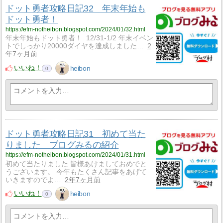
ドット勇者攻略日記32 年末年始も
ドット勇者！
https://efm-notheibon.blogspot.com/2024/01/32.html
年末年始もドット勇者！ 12/31-1/2 年末イベン
トでしっかり20000ダイヤを達成しました…
2
年7ヶ月前
いいね！
heibon
0
ドット勇者攻略日記31 初めて当た
りました ブログみるの紹介
https://efm-notheibon.blogspot.com/2024/01/31.html
初めて当たりました 皆様あけましておめでと
うございます。 今年もたくさん記事をあげて
いきますのでよ…
2年7ヶ月前
いいね！
heibon
0