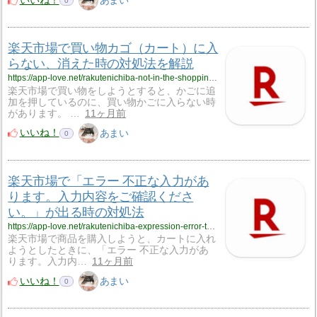
いいね！
あまい
0
楽天市場で買い物カゴ（カート）に入
らない、消えた時の対処法を解説
https://app-love.net/rakutenichiba-not-in-the-shopping-cart-disappeared/
楽天市場で買い物をしようとすると、かごに追
加を押しているのに、買い物かごに入らない時
があります。 …
11ヶ月前
いいね！
あまい
0
楽天市場で「エラー 不正な入力があ
ります。入力内容をご確認くださ
い。」が出る時の対処法
https://app-love.net/rakutenichiba-expression-error-there-is-an-invalid-input/
楽天市場で商品を購入しようと、カートに入れ
ようとしたときに、「エラー 不正な入力があ
ります。入力内…
11ヶ月前
いいね！
あまい
0