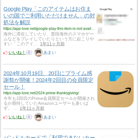
Google Play「このアイテムはお住ま
いの国でご利用いただけません」の対
処法を解説
https://app-love.net/google-play-this-item-is-not-available-in-your-country/
海外に滞在していたり、普段海外のスマホゲー
ムなどをプレイしていたりという方に起こりや
すい「このアイ…
1年11ヶ月前
いいね！
あまい
0
2024年10月19日、20日にプライム感
謝祭が開催！2024年2回目の会員限定
セール！
https://app-love.net/2024-prime-thanksgiving/
今年も2回目のPrime会員限定セールが開催され
るか期待していたAmazonユーザーも多いは
ず。 …
1年11ヶ月前
いいね！
あまい
0
バンドルカードで「利用できないカー