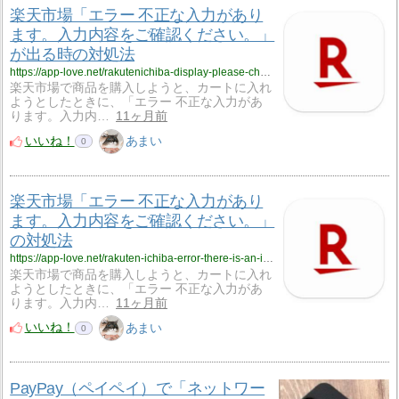
楽天市場「エラー 不正な入力があり
ます。入力内容をご確認ください。」
が出る時の対処法
https://app-love.net/rakutenichiba-display-please-check-entered-information/
楽天市場で商品を購入しようと、カートに入れ
ようとしたときに、「エラー 不正な入力があ
ります。入力内…
11ヶ月前
いいね！
あまい
0
楽天市場「エラー 不正な入力があり
ます。入力内容をご確認ください。」
の対処法
https://app-love.net/rakuten-ichiba-error-there-is-an-invalid-input/
楽天市場で商品を購入しようと、カートに入れ
ようとしたときに、「エラー 不正な入力があ
ります。入力内…
11ヶ月前
いいね！
あまい
0
PayPay（ペイペイ）で「ネットワー