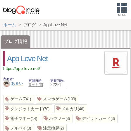
MENU
ホーム
ブログ
App Love Net
ブログ情報
App Love Net
https://app-love.net/
所有者
更新日時
更新回数
あまい
6ヶ月前
222回
ゲーム
スマホゲーム
741
103
クレジットカード
メルカリ
70
46
電子マネー
ハウツー
デビットカード
14
8
3
メルペイ
注意喚起
3
2