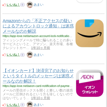
いいね！
あまい
0
Amazonからの「不正アクセスの疑い
によるアカウントロック通知」は迷惑
メールなのか解説
https://app-love.net/amazon-account-lock-notification-due-to-suspected-unauthorized-access/
フィッシングメールで特に騙られることの多い
サービスというと、アマゾン、楽天市場、各種
クレジットカー…
1年10ヶ月前
いいね！
あまい
0
【イオンカード】決済完了のお知らせ
というタイトルのメッセージは迷惑メ
ールなのか解説！
https://app-love.net/aeon-card-notification-of-payment-completion/
メールの受信ボックスを開くと夥しい数の迷惑
メールに圧倒されるという方も珍しくないので
はないでしょう…
1年10ヶ月前
いいね！
あまい
0