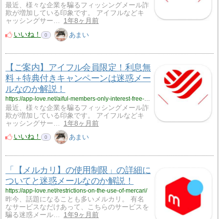
最近、様々な企業を騙るフィッシングメール詐
欺が増加している印象です。 アイフルなどキ
ャッシングサー…
1年8ヶ月前
いいね！
あまい
0
【ご案内】アイフル会員限定！利息無
料＋特典付きキャンペーンは迷惑メー
ルなのか解説！
https://app-love.net/aiful-members-only-interest-free-special-offers-campaign/
最近、様々な企業を騙るフィッシングメール詐
欺が増加している印象です。 アイフルなどキ
ャッシングサー…
1年8ヶ月前
いいね！
あまい
0
「【メルカリ】の使用制限」の詳細に
ついてと迷惑メールなのか解説！
https://app-love.net/restrictions-on-the-use-of-mercari/
昨今、話題になることも多いメルカリ。 有名
なサービスなだけあって、こちらのサービスを
騙る迷惑メール…
1年9ヶ月前