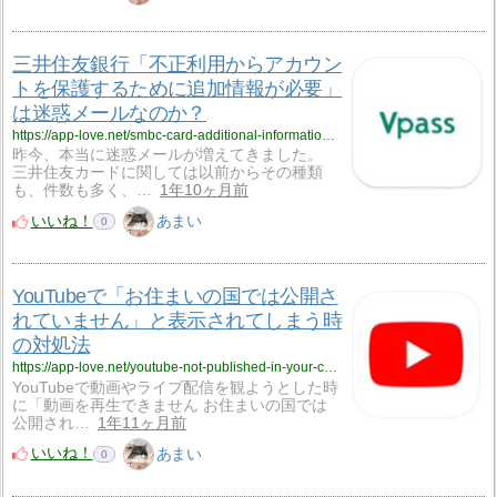
三井住友銀行「不正利用からアカウン
トを保護するために追加情報が必要」
は迷惑メールなのか？
https://app-love.net/smbc-card-additional-information-protect-account-from-unauthorized-use/
昨今、本当に迷惑メールが増えてきました。
三井住友カードに関しては以前からその種類
も、件数も多く、…
1年10ヶ月前
いいね！
あまい
0
YouTubeで「お住まいの国では公開さ
れていません」と表示されてしまう時
の対処法
https://app-love.net/youtube-not-published-in-your-country/
YouTubeで動画やライブ配信を観ようとした時
に「動画を再生できません お住まいの国では
公開され…
1年11ヶ月前
いいね！
あまい
0