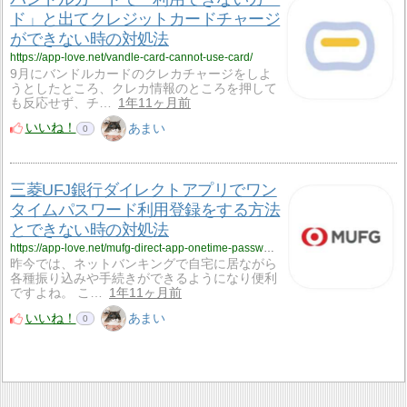
ド」と出てクレジットカードチャージ
ができない時の対処法
https://app-love.net/vandle-card-cannot-use-card/
9月にバンドルカードのクレカチャージをしよ
うとしたところ、クレカ情報のところを押して
も反応せず、チ…
1年11ヶ月前
いいね！
あまい
0
三菱UFJ銀行ダイレクトアプリでワン
タイムパスワード利用登録をする方法
とできない時の対処法
https://app-love.net/mufg-direct-app-onetime-password-how-to-register/
昨今では、ネットバンキングで自宅に居ながら
各種振り込みや手続きができるようになり便利
ですよね。 こ…
1年11ヶ月前
いいね！
あまい
0