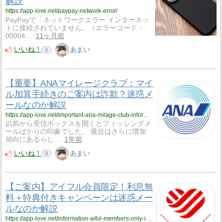
解説
https://app-love.net/paypay-network-error/
PayPayで「ネットワークエラー インターネッ
トに接続されていません。（エラーコード：
00004…
11ヶ月前
いいね！
あまい
0
【重要】ANAマイレージクラブ：マイ
ル加算手続きのご案内は詐欺？迷惑メ
ールなのか解説
https://app-love.net/important-ana-milage-club-information-mileage-accrual-procedures/
以前から受信ボックスを開くとフィッシングメ
ールばかりの印象でした。 最近はさらに増加
傾向にあるらし…
1年前
いいね！
あまい
0
【ご案内】アイフル会員限定！利息無
料＋特典付きキャンペーンは迷惑メー
ルなのか解説
https://app-love.net/information-aiful-members-only-interest-free-and-special-offers-campaign/