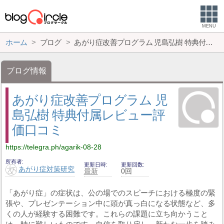
MENU
ホーム
ブログ
あがり症改善プログラム 児島弘樹 特典付属レビュー評価口コミ
ブログ情報
あがり症改善プログラム 児
島弘樹 特典付属レビュー評
価口コミ
https://telegra.ph/agarik-08-28
所有者
更新日時
更新回数
あがり症対策研究
最新
0回
「あがり症」の症状は、公の場でのスピーチにおける極度の緊
張や、プレゼンテーション中に頭が真っ白になる状態など、多
くの人が経験する困難です。これらの課題に立ち向かうこと