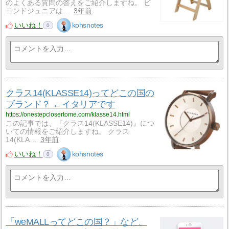
のよくある質問の答えをご紹介しますね。 ビ
ヨンドジュニアは…
3年前
いいね！
kohsnotes
0
クラス14(KLASSE14)ってどこの国の
ブランド？ ←イタリアです
https://onestepclosertome.com/klasse14.html
この記事では、『クラス14(KLASSE14)』につ
いての情報をご紹介しますね。 クラス
14(KLA…
3年前
いいね！
kohsnotes
0
「weMALLってどこの国？」など、