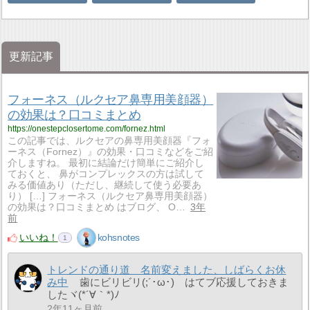
更新記事
フォーネス（ルクセア鼻専用美顔器）
の効果は？口コミまとめ
https://onestepclosertome.com/fornez.html
この記事では、ルクセアの鼻専用美顔器『フォ
ーネス（Fornez）』の効果・口コミなどをご紹
介しますね。 最初に結論だけ簡単にご紹介し
ておくと、 鼻がコンプレックスの方は試して
みる価値あり（ただし、継続して使う必要あ
り） […] フォーネス（ルクセア鼻専用美顔器）
の効果は？口コミまとめ はブログ、 O…
3年
前
いいね！
kohsnotes
1
トレンドの通り道 名前変えました、しばらくお休
み中
歯にビリビリ(;´･ω･) はてブ応援しておきま
したヾ(*´∀｀*)ﾉ
2年11ヶ月前