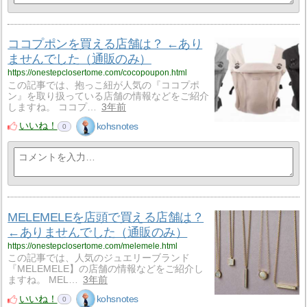
ココプポンを買える店舗は？ ←あり
ませんでした（通販のみ）
https://onestepclosertome.com/cocopoupon.html
この記事では、抱っこ紐が人気の『ココプポ
ン』を取り扱っている店舗の情報などをご紹介
しますね。 ココプ…
3年前
いいね！
kohsnotes
0
MELEMELEを店頭で買える店舗は？
←ありませんでした（通販のみ）
https://onestepclosertome.com/melemele.html
この記事では、人気のジュエリーブランド
『MELEMELE】の店舗の情報などをご紹介し
ますね。 MEL…
3年前
いいね！
kohsnotes
0