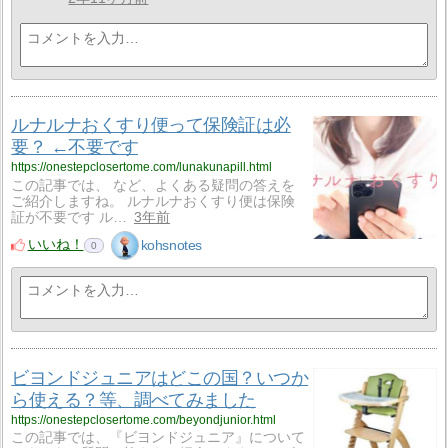
ルナルナおくすり便って保険証は必
要？ ←不要です
https://onestepclosertome.com/lunakunapill.html
この記事では、 など、よくある疑問の答えを
ご紹介しますね。 ルナルナおくすり便は保険
証が不要です ル…
3年前
いいね！
kohsnotes
0
ビヨンドジュニアはどこの国？いつか
ら使える？等、調べてみました
https://onestepclosertome.com/beyondjunior.html
この記事では、『ビヨンドジュニア』について