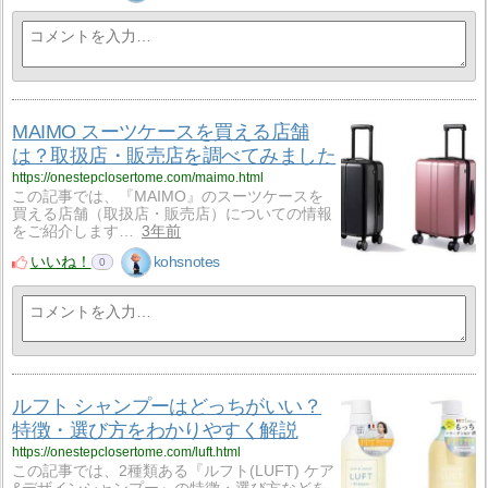
MAIMO スーツケースを買える店舗
は？取扱店・販売店を調べてみました
https://onestepclosertome.com/maimo.html
この記事では、『MAIMO』のスーツケースを
買える店舗（取扱店・販売店）についての情報
をご紹介します…
3年前
いいね！
kohsnotes
0
ルフト シャンプーはどっちがいい？
特徴・選び方をわかりやすく解説
https://onestepclosertome.com/luft.html
この記事では、2種類ある『ルフト(LUFT) ケア