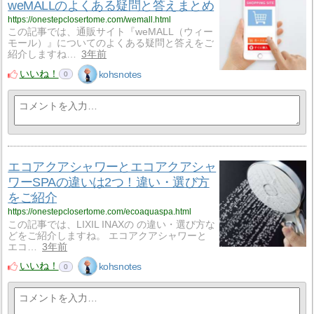
weMALLのよくある疑問と答えまとめ
https://onestepclosertome.com/wemall.html
この記事では、通販サイト『weMALL（ウィー
モール）』についてのよくある疑問と答えをご
紹介しますね…
3年前
いいね！
kohsnotes
0
エコアクアシャワーとエコアクアシャ
ワーSPAの違いは2つ！違い・選び方
をご紹介
https://onestepclosertome.com/ecoaquaspa.html
この記事では、LIXIL INAXの の違い・選び方な
どをご紹介しますね。 エコアクアシャワーと
エコ…
3年前
いいね！
kohsnotes
0