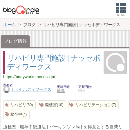
MENU
ホーム
ブログ
リハビリ専門施設 | ナッセボディワークス
ブログ情報
リハビリ専門施設 | ナッセボ
ディワークス
https://bodyworks.necess.jp/
所有者
更新日時
更新回数
ナッセボディワークス
最新
0回
リハビリ
脳梗塞
リハビリテーション
30
10
7
脳卒中
4
脳梗塞 | 脳卒中後遺症 | パーキンソン病 | を得意とする自費リ