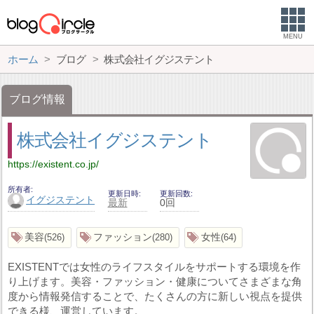
MENU
ホーム
ブログ
株式会社イグジステント
ブログ情報
株式会社イグジステント
https://existent.co.jp/
所有者
更新日時
更新回数
イグジステント
最新
0回
美容
ファッション
女性
526
280
64
EXISTENTでは女性のライフスタイルをサポートする環境を作
り上げます。美容・ファッション・健康についてさまざまな角
度から情報発信することで、たくさんの方に新しい視点を提供
できる様、運営しています。