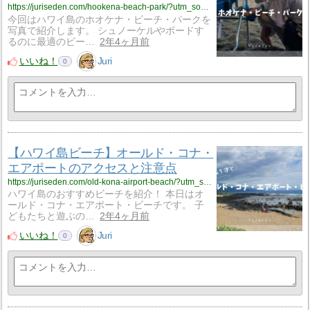
https://juriseden.com/hookena-beach-park/?utm_source=rss&utm_medium=rss&utm_campaign=hookena-beach-park
今回はハワイ島のホオケナ・ビーチ・パークを
写真で紹介します。 シュノーケルやボードす
るのに最適のビー…
2年4ヶ月前
いいね！
Juri
0
【ハワイ島ビーチ】オールド・コナ・
エアポートのアクセスと注意点
https://juriseden.com/old-kona-airport-beach/?utm_source=rss&utm_medium=rss&utm_campaign=old-kona-airport-beach
ハワイ島のおすすめビーチを紹介！ 本日はオ
ールド・コナ・エアポート・ビーチです。 子
どもたちと遊ぶの…
2年4ヶ月前
いいね！
Juri
0