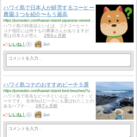
ハワイ島で日本人が経営するコーヒー
農園３つを紹介〜もう最高
https://juriseden.com/hawaii-island-japanese-owned-coffee-farms/?utm_source=rss&utm_medium=rss&utm_campaign=hawaii-island-japanese-owned-coffee-farms
ハワイ島の特産品といえば、コナコーヒー！
コナ地区には何十もの農家さんがありますが、
実は日本人が営ん…
2年5ヶ月前
いいね！
Juri
1
ハワイ島コナのおすすめビーチ５選
https://juriseden.com/hawaii-island-best-beaches/?utm_source=rss&utm_medium=rss&utm_campaign=hawaii-island-best-beaches
ハワイ島で有名なビーチといえば、ハプナ・ビ
ーチです。 全米No1ビーチにも選ばれたことの
あるハプナ・…
2年7ヶ月前
いいね！
Juri
1