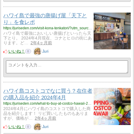
ハワイ島で最強の唐揚げ屋「天下と
り」を食レポ
https://juriseden.com/visit-kona-tenkatori/?utm_source=rss&utm_medium=rss&utm_campaign=visit-kona-tenkatori
ハワイ島で最強においしい唐揚げといったら天
下とり。 2024年4月現在、コナとヒロの街にあ
ります。ど…
2年4ヶ月前
いいね！
Juri
0
ハワイ島コストコでなに買う？在住者
の購入品を紹介 2024年4月
https://juriseden.com/what-to-buy-at-costco-hawaii-2024-04/?utm_source=rss&utm_medium=rss&utm_campaign=what-to-buy-at-costco-hawaii-2024-04
2024年4月にハワイ島のコストコで購入した商
品を紹介します！ リピ買いしたものもありま
すが、価格が…
2年4ヶ月前
いいね！
Juri
0