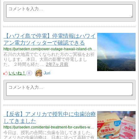
【ハワイ島で停電】停電情報はハワイ
アン電力ツイッターで確認できる
https://juriseden.com/power-outage-hawaii-island-check-hawaiian-electric-twitter/?utm_source=rss&utm_medium=rss&utm_campaign=power-outage-hawaii-island-check-hawaiian-electric-twitter
石川の大地震で亡くなられた方のご冥福をお祈
りします。 本日、大雨の影響で停電しまし
た。 ２時間も経た…
2年7ヶ月前
いいね！
Juri
0
【反省】アメリカで授乳中に虫歯治療
してきました
https://juriseden.com/dental-treatment-for-cavities-while-breastfeeding-in-us/?utm_source=rss&utm_medium=rss&utm_campaign=dental-treatment-for-cavities-while-breastfeeding-in-us
今日は、授乳の合間に虫歯を治してきました。
アメリカの虫歯治療は、日本に比べて高額で有