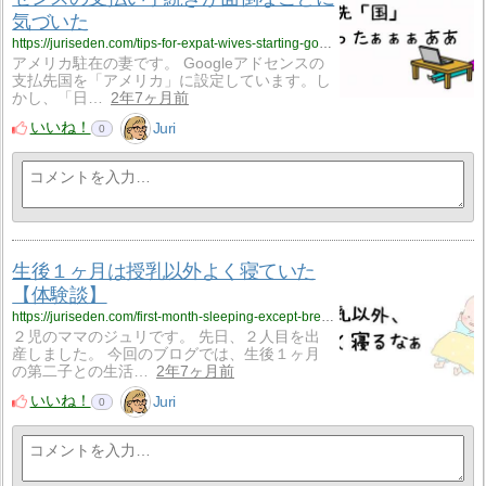
気づいた
https://juriseden.com/tips-for-expat-wives-starting-google-adsense/?utm_source=rss&utm_medium=rss&utm_campaign=tips-for-expat-wives-starting-google-adsense
アメリカ駐在の妻です。 Googleアドセンスの
支払先国を「アメリカ」に設定しています。し
かし、「日…
2年7ヶ月前
いいね！
Juri
0
生後１ヶ月は授乳以外よく寝ていた
【体験談】
https://juriseden.com/first-month-sleeping-except-breastfeeding/?utm_source=rss&utm_medium=rss&utm_campaign=first-month-sleeping-except-breastfeeding
２児のママのジュリです。 先日、２人目を出
産しました。 今回のブログでは、生後１ヶ月
の第二子との生活…
2年7ヶ月前
いいね！
Juri
0