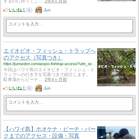
するのに持ってこ…
2年4ヶ月前
いいね！
Juri
0
エイオピオ・フィッシュ・トラップへ
のアクセス（写真つき）
https://juriseden.com/aiopio-fishtrap-access/?utm_source=rss&utm_medium=rss&utm_campaign=aiopio-fishtrap-access
今回はハワイ島のエイオピオ・フィッシュ・ト
ラップへの行き方を写真つきで紹介します。
駐車場からビーチ…
2年4ヶ月前
いいね！
Juri
0
【ハワイ島】ホオケナ・ビーチ・パー
クまでのアクセス・設備・写真