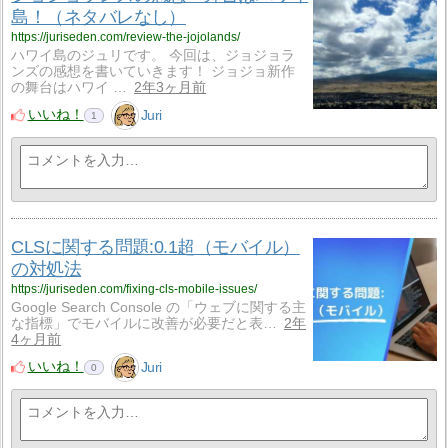
島！（ネタバレなし）
https://juriseden.com/review-the-jojolands/
ハワイ島のジュリです。 今回は、ジョジョラ
ンズの感想を書いていきます！ ジョジョ新作
の舞台はハワイ …
2年3ヶ月前
いいね！
Juri
1
CLSに関する問題:0.1超（モバイル）
の対処法
https://juriseden.com/fixing-cls-mobile-issues/
Google Search Console の「ウェブに関する主
な指標」でモバイルに改善が必要だと表…
2年
4ヶ月前
いいね！
Juri
0