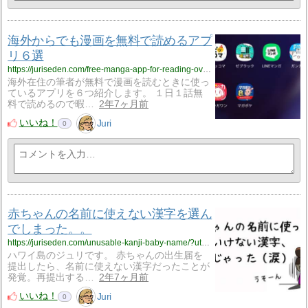
海外からでも漫画を無料で読めるアプ
リ６選
https://juriseden.com/free-manga-app-for-reading-overseas/?utm_source=rss&utm_medium=rss&utm_campaign=free-manga-app-for-reading-overseas
海外在住の筆者が無料で漫画を読むときに使っ
ているアプリを６つ紹介します。 １日１話無
料で読めるので暇…
2年7ヶ月前
いいね！
Juri
0
赤ちゃんの名前に使えない漢字を選ん
でしまった。。
https://juriseden.com/unusable-kanji-baby-name/?utm_source=rss&utm_medium=rss&utm_campaign=unusable-kanji-baby-name
ハワイ島のジュリです。 赤ちゃんの出生届を
提出したら、名前に使えない漢字だったことが
発覚。再提出する…
2年7ヶ月前
いいね！
Juri
0