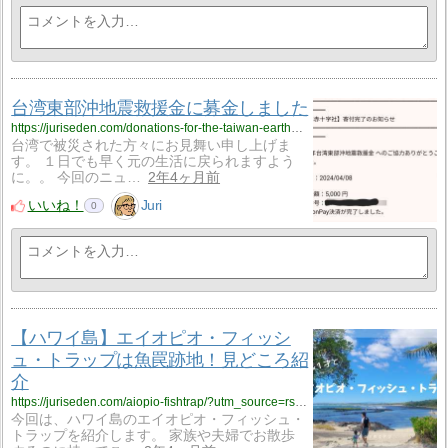
台湾東部沖地震救援金に募金しました
https://juriseden.com/donations-for-the-taiwan-earthquake/?utm_source=rss&utm_medium=rss&utm_campaign=donations-for-the-taiwan-earthquake
台湾で被災された方々にお見舞い申し上げま
す。 １日でも早く元の生活に戻られますよう
に。。 今回のニュ…
2年4ヶ月前
いいね！
Juri
0
【ハワイ島】エイオピオ・フィッシ
ュ・トラップは魚罠跡地！見どころ紹
介
https://juriseden.com/aiopio-fishtrap/?utm_source=rss&utm_medium=rss&utm_campaign=aiopio-fishtrap
今回は、ハワイ島のエイオピオ・フィッシュ・
トラップを紹介します。 家族や夫婦でお散歩