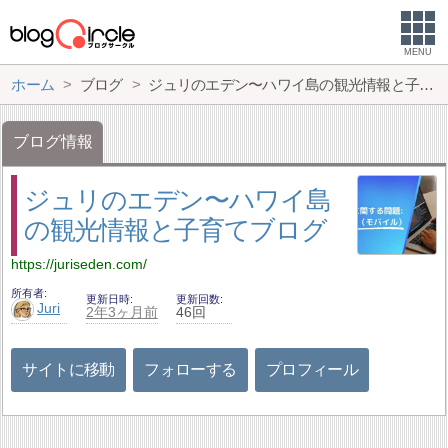
MENU
ホーム
ブログ
ジュリのエデン〜ハワイ島の観光情報と子育てブログ
ブログ情報
ジュリのエデン〜ハワイ島
の観光情報と子育てブログ
https://juriseden.com/
所有者
更新日時
更新回数
Juri
2年3ヶ月前
46回
サイトに移動
フォローする
プロフィール