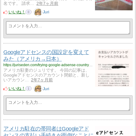
名です。 請求…
2年7ヶ月前
いいね！
Juri
0
Googleアドセンスの国設定を変えて
みた（アメリカ→日本）
https://juriseden.com/trying-google-adsense-country-change/?utm_source=rss&utm_medium=rss&utm_campaign=trying-google-adsense-country-change
アメリカ駐妻のジュリです。 今回の記事は、
Googleアドセンスのアカウント閉鎖と、新し
いアカウン…
2年7ヶ月前
いいね！
Juri
1
アメリカ駐在の帯同者はGoogleアド
センスの支払い手続きが面倒なことに