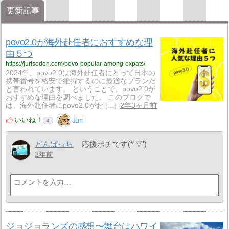
更新記事
povo2.0が海外赴任者におすすめな理
由５つ
https://juriseden.com/povo-popular-among-expats/
2024年、povo2.0は海外赴任者にとって日本の
携帯番号を格安で維持するのに最適なプランだ
と言われています。 ということで、povo2.0が
おすすめな理由を調べました。 このブログで
は、海外赴任者にpovo2.0がお […]
2年3ヶ月前
いいね！
Juri
4
どんぱっち
応援ポチです(*'▽')
2年前
ジョジョランズの感想〜舞台はハワイ