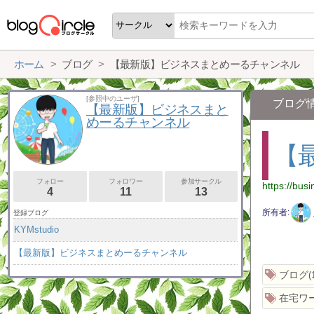
ホーム
ブログ
【最新版】ビジネスまとめーるチャンネル
[参照中のユーザ]
ブログ
【最新版】ビジネスまと
めーるチャンネル
【
フォロー
フォロワー
参加サークル
https://bu
4
11
13
所有者
登録ブログ
KYMstudio
【最新版】ビジネスまとめーるチャンネル
ブログ
在宅ワ