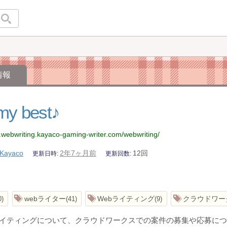
情報
my best♪
.webwriting.kayaco-gaming-writer.com/webwriting/
Kayaco
2年7ヶ月前
12回
更新日時
更新回数
webライター
Webライティング
クラウドワー
0
41
9
ライティングについて、クラウドワークスでの案件の募集や応募に