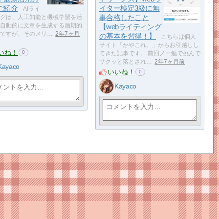
ご紹介
イター検定3級に無
AIライ
事合格したこと
グは、人工知能と機械学習を活
自動的に文章を生成する画期的
【webライティング
ですが、そのメリ…
2年7ヶ月
の基本を習得！】
こちらは個人
サイト「かやこれ。」からお引越しし
いね！
0
てきた記事です。 前回ノー勉で挑んで
サクッと落とされ…
2年7ヶ月前
Kayaco
いいね！
0
Kayaco