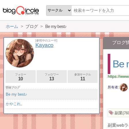
ホーム
ブログ
Be my best♪
[参照中のユーザ]
ブログ
Kayaco
Be 
フォロー
フォロワー
参加サークル
https://www
10
13
11
所有者
登録ブログ
Be my best♪
かやこれ。
副業
76
副業web