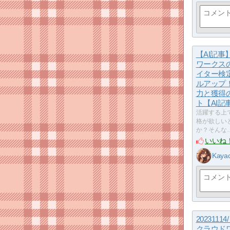
【AI記事
ワークス
イター検
ルアップ
力と獲得
ト【AI記
活躍する上
格が欲しい
か？そんな
いいね
Kaya
2023111
クラウド