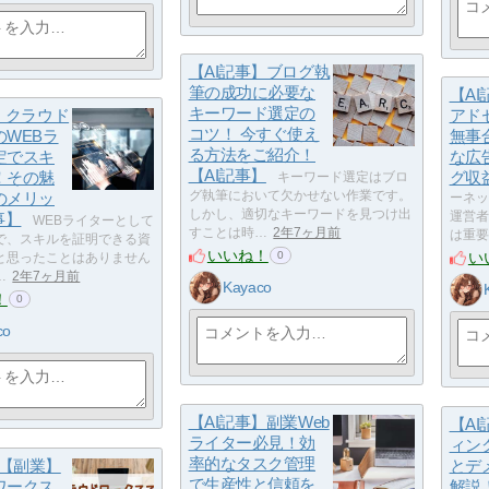
【AI記事】ブログ執
筆の成功に必要な
【AI
キーワード選定の
】クラウド
アド
コツ！ 今すぐ使え
のWEBラ
無事
る方法をご紹介！
定でスキ
な広
【AI記事】
！その魅
グ収
キーワード選定はブロ
のメリッ
グ執筆において欠かせない作業です。
ーネッ
しかし、適切なキーワードを見つけ出
事】
運営者
WEBライターとして
すことは時…
2年7ヶ月前
は重要
で、スキルを証明できる資
いいね！
い
0
と思ったことはありません
…
2年7ヶ月前
Kayaco
！
0
co
【AI記事】副業Web
【AI
ライター必見！効
ィン
率的なタスク管理
4/【副業】
とデ
で生産性と信頼を
ワークス
解説