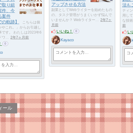
アップさせる方法
で取り組
法も
案件、今
副業としてWebライターを始めたもの
ティン
の、タスク管理がうまくいかず悩んで
る案件
用して
いませんか？ Webライター…
2年7ヶ
な技術
での軌跡】
こちらは個
月前
前
かやこれ。」からお引越し
いいね！
い
0
です。 わたしは2023年6
ドワ…
2年7ヶ月前
Kayaco
！
0
co
ィール