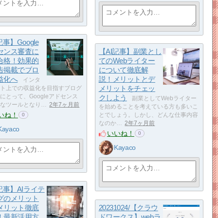
記事】Google
センス審査に
【AI記事】副業とし
合格！効果的
てのWebライター
告掲載でブロ
について徹底解
益化へ
説！メリットとデ
インタ
メリットをチェッ
ト上での収益化を目指すブログ
にとって、Googleアドセンス
クしよう
副業としてWebライター
なツールとなり…
2年7ヶ月前
を始めることを考えている方も多いこ
いね！
とでしょう。しかし、どんな仕事内容
0
なのか…
2年7ヶ月前
Kayaco
いいね！
0
Kayaco
記事】AIライテ
グのメリット
メリット徹底
20231024/【クラウ
！最新活用方
ドワークス】webラ