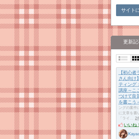
サイト
更新記
【初心者
さん向け】
ティング
講座～こ
つけて良
を書こう
ングの案件
に文章を書
「ライ…
2
いいね
Kaya