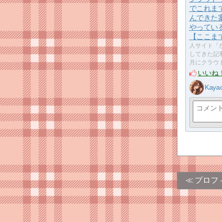
でこれま
んできた
やってい
【ここま
人サイト「
してきた記事
月にクラウ
いいね
Kaya
プロフ