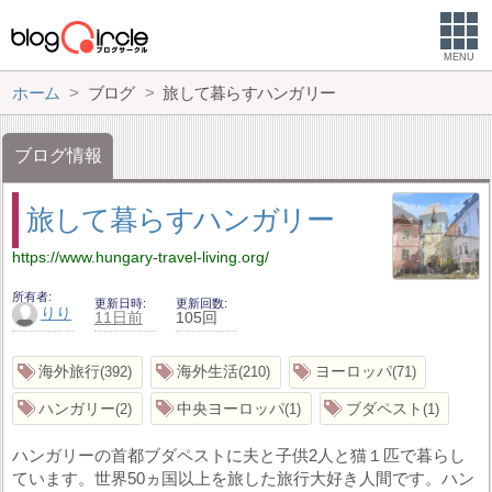
MENU
ホーム
ブログ
旅して暮らすハンガリー
ブログ情報
旅して暮らすハンガリー
https://www.hungary-travel-living.org/
所有者
更新日時
更新回数
りり
11日前
105回
海外旅行
海外生活
ヨーロッパ
392
210
71
ハンガリー
中央ヨーロッパ
ブダペスト
2
1
1
ハンガリーの首都ブダペストに夫と子供2人と猫１匹で暮らし
ています。世界50ヵ国以上を旅した旅行大好き人間です。ハン