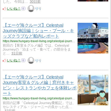
した。 今回は…
30日前
いいね！
りり
0
【エーゲ海クルーズ】Celestyal
Journey施設編｜ショー・プール・キ
ッズクラブなど船内レポート
https://www.hungary-travel-living.org/celestyal-journey-facilities/
前回の【客室＆グルメ編】では、Celestyal
Journeyの「泊まって・食べて」の部分をま
と…
31日前
いいね！
りり
0
【エーゲ海クルーズ】Celestyal
Journey客室＆グルメ編｜窓付きキャ
ビン・レストランやカフェを体験レポ
ート
https://www.hungary-travel-living.org/celestyal-journey-rooms-food/
前回の記事「Celestyal Journey乗船記」では、
セレスティアル・ジャーニーの良かった点…
32日前