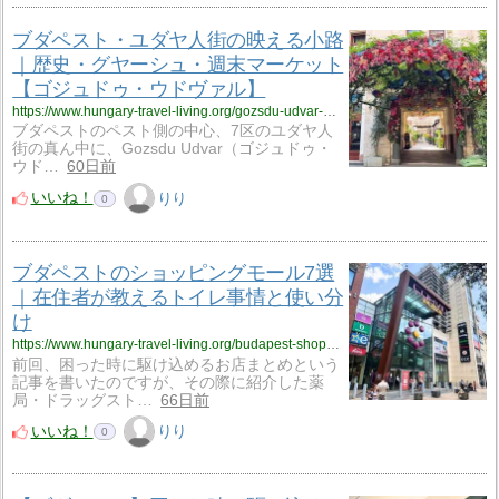
ブダペスト・ユダヤ人街の映える小路
｜歴史・グヤーシュ・週末マーケット
【ゴジュドゥ・ウドヴァル】
https://www.hungary-travel-living.org/gozsdu-udvar-budapest/
ブダペストのペスト側の中心、7区のユダヤ人
街の真ん中に、Gozsdu Udvar（ゴジュドゥ・
ウド…
60日前
いいね！
りり
0
ブダペストのショッピングモール7選
｜在住者が教えるトイレ事情と使い分
け
https://www.hungary-travel-living.org/budapest-shopping-malls/
前回、困った時に駆け込めるお店まとめという
記事を書いたのですが、その際に紹介した薬
局・ドラッグスト…
66日前
いいね！
りり
0