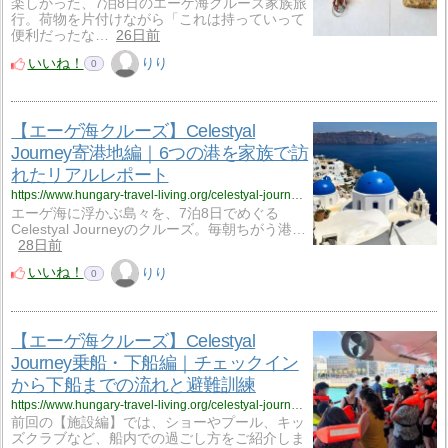
楽しかった、7泊8日のエーゲ海クルーズ家族旅
行。荷物を片付けながら「これは持っていって
便利だったな…
26日前
いいね！
りり
0
【エーゲ海クルーズ】Celestyal
Journey寄港地編｜6つの港を家族で訪
れたリアルレポート
https://www.hungary-travel-living.org/celestyal-journey-ports-of-call/
エーゲ海に浮かぶ島々を、7泊8日でめぐる
Celestyal Journeyのクルーズ。毎朝ちがう港…
28日前
いいね！
りり
0
【エーゲ海クルーズ】Celestyal
Journey乗船・下船編｜チェックイン
から下船までの流れと避難訓練
https://www.hungary-travel-living.org/celestyal-journey-embarkation/
前回の【施設編】では、ショーやプール、キッ
ズクラブなど、船内での過ごし方をご紹介しま