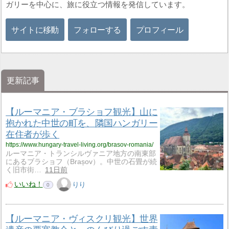
ガリーを中心に、旅に役立つ情報を発信しています。
サイトに移動
フォローする
プロフィール
更新記事
【ルーマニア・ブラショフ観光】山に
抱かれた中世の町を、隣国ハンガリー
在住者が歩く
https://www.hungary-travel-living.org/brasov-romania/
ルーマニア・トランシルヴァニア地方の南東部
にあるブラショフ（Brașov）。中世の石畳が続
く旧市街…
11日前
いいね！
りり
0
【ルーマニア・ヴィスクリ観光】世界