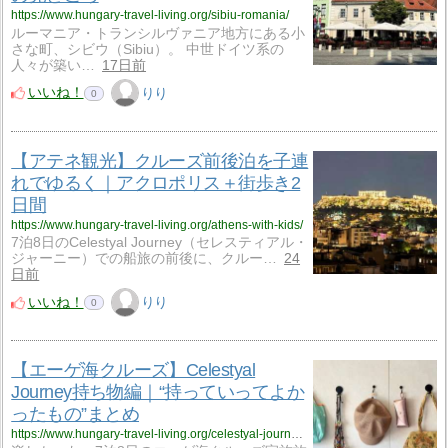
https://www.hungary-travel-living.org/sibiu-romania/
ルーマニア・トランシルヴァニア地方にある小
さな町、シビウ（Sibiu）。 中世ドイツ系の
人々が築い…
17日前
いいね！
りり
0
【アテネ観光】クルーズ前後泊を子連
れでゆるく｜アクロポリス＋街歩き2
日間
https://www.hungary-travel-living.org/athens-with-kids/
7泊8日のCelestyal Journey（セレスティアル・
ジャーニー）での船旅の前後に、クルー…
24
日前
いいね！
りり
0
【エーゲ海クルーズ】Celestyal
Journey持ち物編｜“持っていってよか
ったもの”まとめ
https://www.hungary-travel-living.org/celestyal-journey-packing/