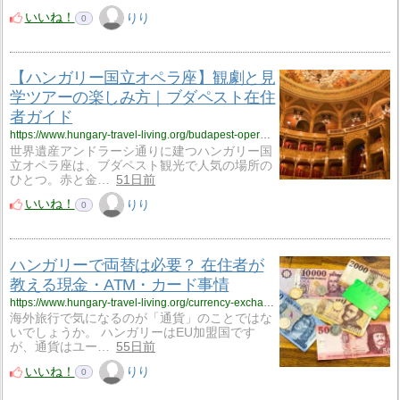
いいね！
りり
0
【ハンガリー国立オペラ座】観劇と見
学ツアーの楽しみ方｜ブダペスト在住
者ガイド
https://www.hungary-travel-living.org/budapest-opera-house/
世界遺産アンドラーシ通りに建つハンガリー国
立オペラ座は、ブダペスト観光で人気の場所の
ひとつ。赤と金…
51日前
いいね！
りり
0
ハンガリーで両替は必要？ 在住者が
教える現金・ATM・カード事情
https://www.hungary-travel-living.org/currency-exchange/
海外旅行で気になるのが「通貨」のことではな
いでしょうか。 ハンガリーはEU加盟国です
が、通貨はユー…
55日前
いいね！
りり
0