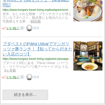
問記
https://www.hungary-travel-living.org/budapest-brunch-cafe-deszka/
近年、おしゃれな朝食・ブランチカフェが増え
ているブダペスト。観光客にも地元の人にも、
写真映えする華…
89日前
いいね！
りり
0
ブダペストのPárisi Udvarでマンガリ
ッツァ豚ランチ！【知ってから行きた
い入店のコツ】
https://www.hungary-travel-living.org/parisi-passage-restaurant-budapest-mangalica-lunch/
ブダペスト5区にある「Párisi Udvar（パーリ
シ・ウドヴァル/”パリ風アーケード”のような…
3ヶ月前
いいね！
りり
0
続きを表示…