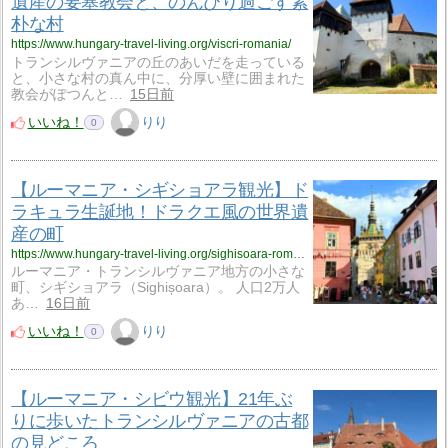
遺産の要塞教会と、のんびり過ごす素
朴な村
https://www.hungary-travel-living.org/viscri-romania/
トランシルヴァニアの丘のあいだを走っている
と、小さな村の真ん中に、分厚い壁に囲まれた
教会がぽつんと…
15日前
いいね！
りり
0
【ルーマニア・シギショアラ観光】ド
ラキュラ生誕地！ドラクエ風の世界遺
産の町
https://www.hungary-travel-living.org/sighisoara-romania/
ルーマニア・トランシルヴァニア地方の小さな
町、シギショアラ（Sighișoara）。 人口2万人
あ…
16日前
いいね！
りり
0
【ルーマニア・シビウ観光】21年ぶ
りに歩いたトランシルヴァニアの古都
の見どころ