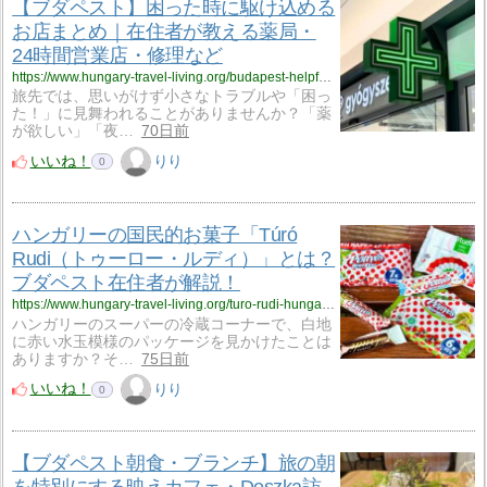
【ブダペスト】困った時に駆け込める
お店まとめ｜在住者が教える薬局・
24時間営業店・修理など
https://www.hungary-travel-living.org/budapest-helpful-shops/
旅先では、思いがけず小さなトラブルや「困っ
た！」に見舞われることがありませんか？「薬
が欲しい」「夜…
70日前
いいね！
りり
0
ハンガリーの国民的お菓子「Túró
Rudi（トゥーロー・ルディ）」とは？
ブダペスト在住者が解説！
https://www.hungary-travel-living.org/turo-rudi-hungary/
ハンガリーのスーパーの冷蔵コーナーで、白地
に赤い水玉模様のパッケージを見かけたことは
ありますか？そ…
75日前
いいね！
りり
0
【ブダペスト朝食・ブランチ】旅の朝
を特別にする映えカフェ・Deszka訪