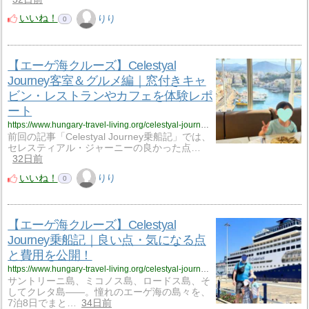
いいね！
りり
0
【エーゲ海クルーズ】Celestyal
Journey客室＆グルメ編｜窓付きキャ
ビン・レストランやカフェを体験レポ
ート
https://www.hungary-travel-living.org/celestyal-journey-cabin-dining/
前回の記事「Celestyal Journey乗船記」では、
セレスティアル・ジャーニーの良かった点…
32日前
いいね！
りり
0
【エーゲ海クルーズ】Celestyal
Journey乗船記｜良い点・気になる点
と費用を公開！
https://www.hungary-travel-living.org/celestyal-journey-aegean-cruise-review/
サントリーニ島、ミコノス島、ロードス島、そ
してクレタ島——。憧れのエーゲ海の島々を、
7泊8日でまと…
34日前