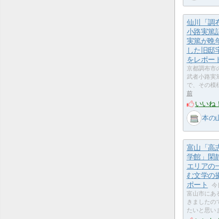
仙川「調
小路実篤
実篤が晩
した旧邸
をレポー
京都調布市
武者小路実
で、その模
前
いいね
本の
富山「高
学館」閑
エリアの
む文学の
ポート
今
富山市にあ
きましたの
たいと思いま