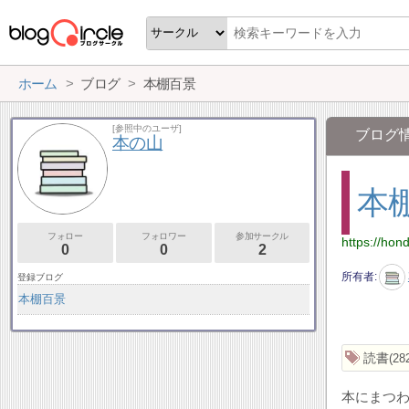
ホーム
ブログ
本棚百景
[参照中のユーザ]
ブログ
本の山
本
フォロー
フォロワー
参加サークル
https://hon
0
0
2
所有者
登録ブログ
本棚百景
読書
28
本にまつ