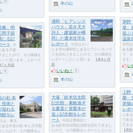
！
0
本の山
山
浦和「ヒアシンス
茅野
ハウス」若き天才
規庵」明
泉」
詩人・建築家が構
正岡子規
並ぶ
想した週末住宅を
感じる記
温泉
レポート
ポート
今回はさい
今回は
今
たま市の浦和区にあるヒアシンスハウ
ある蓼
にある子規
スを訪れてきましたので、その模様を
で、そ
きましたので、その模様を
レポートしたいと思いま…
1年4ヶ月
ます。 
いと思います。 1.かつて
前
い
年7ヶ月前
いいね！
！
0
0
本の山
山
上野
大塚「鈴木信太郎
谷の杜 本
榮」
記念館」素敵過ぎ
」技術と
老舗
る書斎と貴重本が
が溢れる
レポ
並ぶ記念館をレポ
料館をレ
にある
ート
である
今回は豊島区に
日は、東京
てきま
ある鈴木信太郎記念館を訪れてきまし
にある市谷の杜 本と活字館
1年
たので、その模様をレポートしたいと
ましたので、その模様をレ