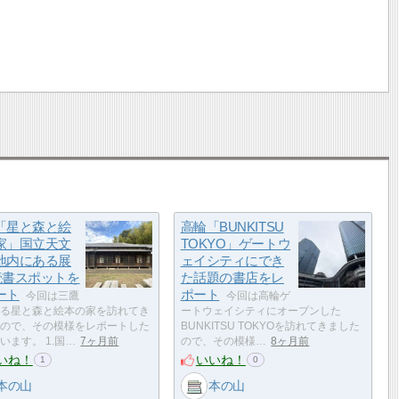
「星と森と絵
高輪「BUNKITSU
家」国立天文
TOKYO」ゲートウ
地内にある展
ェイシティにでき
読書スポットを
た話題の書店をレ
ート
ポート
今回は三鷹
今回は高輪ゲ
る星と森と絵本の家を訪れてき
ートウェイシティにオープンした
ので、その模様をレポートした
BUNKITSU TOKYOを訪れてきました
います。 1.国…
7ヶ月前
ので、その模様…
8ヶ月前
いね！
いいね！
1
0
本の山
本の山