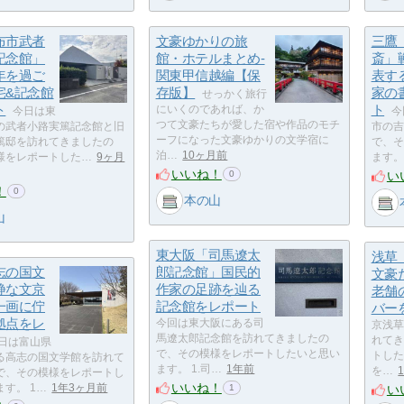
布市武者
文豪ゆかりの旅
三鷹
記念館」
館・ホテルまとめ-
斎」
年を過ご
関東甲信越編【保
表す
宅&記念館
存版】
家の
せっかく旅行
ト
ト
にいくのであれば、か
今日は東
今
つて文豪たちが愛した宿や作品のモチ
の武者小路実篤記念館と旧
市の吉
ーフになった文豪ゆかりの文学宿に
篤邸を訪れてきましたの
で、そ
泊…
10ヶ月前
様をレポートした…
9ヶ月
ます。
いいね！
い
0
！
0
本の山
山
東大阪「司馬遼太
浅草
志の国文
郎記念館」国民的
文豪
静な文京
作家の足跡を辿る
老舗
一画に佇
記念館をレポート
バー
拠点をレ
今回は東大阪にある司
京浅草
馬遼太郎記念館を訪れてきましたの
れてき
日は富山県
で、その模様をレポートしたいと思い
トした
る高志の国文学館を訪れて
ます。 1.司…
1年前
を…
で、その模様をレポートし
いいね！
い
す。 1…
1年3ヶ月前
1