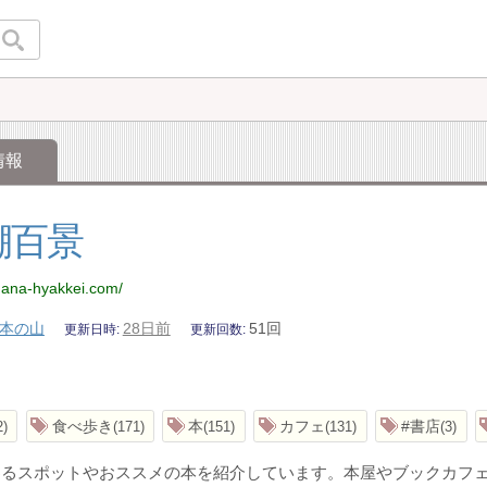
情報
棚百景
dana-hyakkei.com/
本の山
28日前
51回
更新日時
更新回数
食べ歩き
本
カフェ
#書店
2
171
151
131
3
わるスポットやおススメの本を紹介しています。本屋やブックカフ