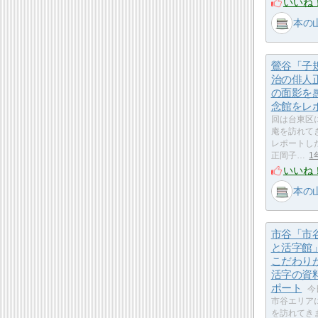
いいね
本の
鶯谷「子
治の俳人
の面影を
念館をレ
回は台東区
庵を訪れて
レポートした
正岡子…
1
いいね
本の
市谷「市
と活字館
こだわり
活字の資
ポート
今
市谷エリア
を訪れてき