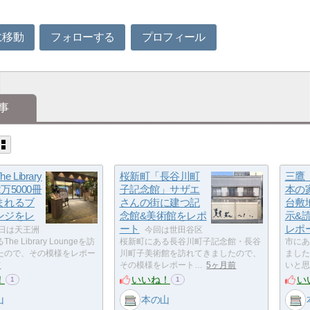
。
に移動
フォローする
プロフィール
事
 Library
桜新町「長谷川町
三鷹
2万5000冊
子記念館」サザエ
本の
まれるブ
さんの街に建つ記
台敷
ンジをレ
念館&美術館をレポ
示&
ート
レポ
日は天王洲
今回は世田谷区
e Library Loungeを訪
桜新町にある長谷川町子記念館・長谷
市にあ
たので、その模様をレポー
川町子美術館を訪れてきましたので、
ました
前
その模様をレポート…
5ヶ月前
いと思
！
いいね！
い
1
1
山
本の山