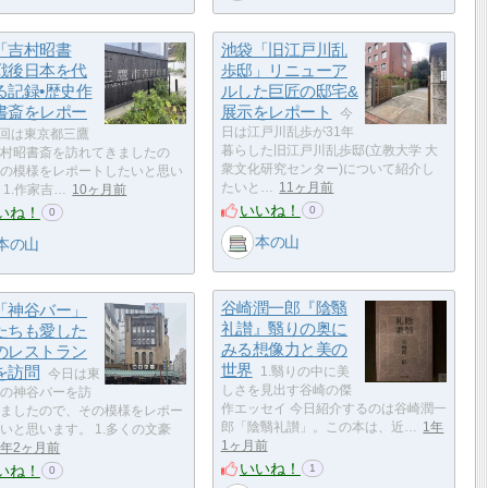
「吉村昭書
池袋「旧江戸川乱
戦後日本を代
歩邸」リニューア
る記録•歴史作
ルした巨匠の邸宅&
書斎をレポー
展示をレポート
今
日は江戸川乱歩が31年
回は東京都三鷹
暮らした旧江戸川乱歩邸(立教大学 大
村昭書斎を訪れてきましたの
衆文化研究センター)について紹介し
の模様をレポートしたいと思い
たいと…
11ヶ月前
 1.作家吉…
10ヶ月前
いいね！
いね！
0
0
本の山
本の山
谷崎潤一郎『陰翳
「神谷バー」
礼讃』翳りの奥に
たちも愛した
みる想像力と美の
のレストラン
世界
を訪問
1.翳りの中に美
今日は東
しさを見出す谷崎の傑
の神谷バーを訪
作エッセイ 今日紹介するのは谷崎潤一
ましたので、その模様をレポー
郎「陰翳礼讃」。この本は、近…
1年
いと思います。 1.多くの文豪
1ヶ月前
1年2ヶ月前
いいね！
いね！
1
0