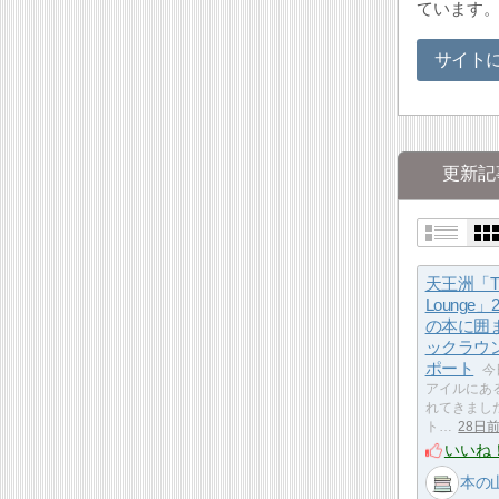
ています
サイト
更新記
天王洲「The
Lounge」
の本に囲
ックラウ
ポート
今
アイルにあるTh
れてきまし
ト…
28日
いいね
本の