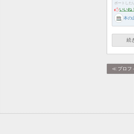
ポートした
いいね
本の
続
プロフ