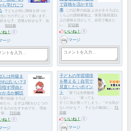
で資格を活かす仕
から学びにつ
事
る
この記事の結論 よみかきそろばん
子どもが何に興味を持つか
くらぶの講師募集は、珠算2級程度以
当にその子によって違います。
上の資格を活かして、自宅で働きた
好きな子、恐竜が好きな子、虫
い…
37日前
…
50日前
いいね！
いね！
2
2
マージ
マージ
子どもの学習環境
ばんは何級ま
を整える｜自宅で
ければいい？3
見直したいポイン
目指す理由と
ト
かかるか解説
「家では全然勉強
しない…」「座っても
事の結論 そろば
すぐに気が散ってしまう」「やる気が
めたら、まずは3級をひとつの
ないのかな？」 子どもの勉強に…
71
するのがおすすめです。 理由
日前
計算…
72日前
いいね！
いね！
2
2
マージ
マージ