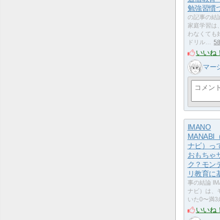
勉強習慣
の記事の結
家庭学習は
わなくても
ドリル…
5
いいね
マー
IMANO
MANAB
ナビ）っ
おもちゃ
ク？モン
リ教育に
事の結論 IM
ナビ）は、
いた0〜満3
いいね