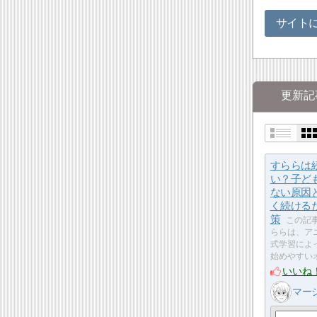
サイト
更新記
すららは
い？子ど
ない原因
く続ける
策
この記事
ららは、ア
式学習によ
始めやすい
いいね
マー