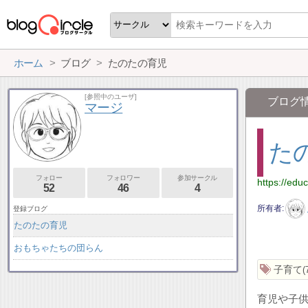
ホーム
ブログ
たのたの育児
[参照中のユーザ]
ブログ
マージ
た
フォロー
フォロワー
参加サークル
https://edu
52
46
4
所有者
登録ブログ
たのたの育児
おもちゃたちの団らん
子育て
育児や子