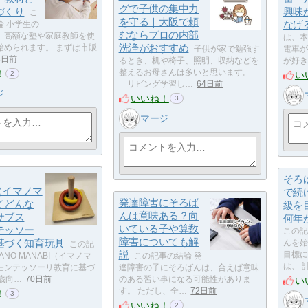
グで子供の集中力
づくり
興味
こ
を守る｜大阪で頼
なげ
論 小学生の
むならプロの内部
、高額な塾や家庭教師を使
は、本
洗浄がおすすめ
始められます。 まずは市販
子供が家で勉強す
電車が
8日前
るとき、机や椅子、照明、収納などを
が好き
！
整えるお母さんは多いと思います。
い
2
「リビング学習し…
64日前
ジ
いいね！
3
マージ
そろ
I（イマノマ
で続
発達障害にそろば
てどんな
級を
んは意味ある？向
サブス
何年
いている子や算数
テッソー
この記
障害についても解
基づく知育玩具
んを始
この記
説
目標に
ANO MANABI（イマノマ
この記事の結論 発
は、 
モンテッソーリ教育に基づ
達障害の子にそろばんは、合えば意味
い
歳向…
70日前
のある習い事になる可能性がありま
す。 ただし、全…
72日前
！
3
いいね！
2