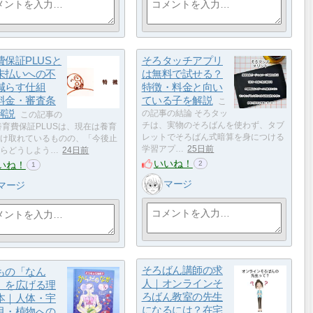
費保証PLUSと
そろタッチアプリ
未払いへの不
は無料で試せる？
減らす仕組
特徴・料金と向い
料金・審査条
ている子を解説
こ
解説
の記事の結論 そろタッ
この記事の
チは、実物のそろばんを使わず、タブ
養育費保証PLUSは、現在は養育
レットでそろばん式暗算を身につける
け取れているものの、「今後止
学習アプ…
25日前
らどうしよう…
24日前
いいね！
いね！
2
1
マージ
マージ
そろばん講師の求
もの「なん
人｜オンラインそ
」を広げる理
ろばん教室の先生
本｜人体・宇
になるには？在宅
月・植物への