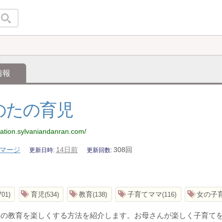
情報
のたの育児
cation.sylvaniandanran.com/
マージ
14日前
308回
更新日時
更新回数
育児
教育
子育てママ
女の子
701
534
138
116
供の教育を楽しくする方法を紹介します。お母さんが楽しく子育て