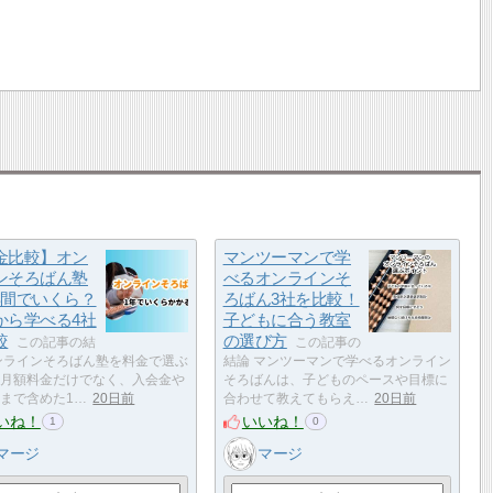
金比較】オン
マンツーマンで学
ンそろばん塾
べるオンラインそ
年間でいくら？
ろばん3社を比較！
から学べる4社
子どもに合う教室
較
の選び方
この記事の結
この記事の
ンラインそろばん塾を料金で選ぶ
結論 マンツーマンで学べるオンライン
月額料金だけでなく、入会金や
そろばんは、子どものペースや目標に
まで含めた1…
20日前
合わせて教えてもらえ…
20日前
いね！
いいね！
1
0
マージ
マージ