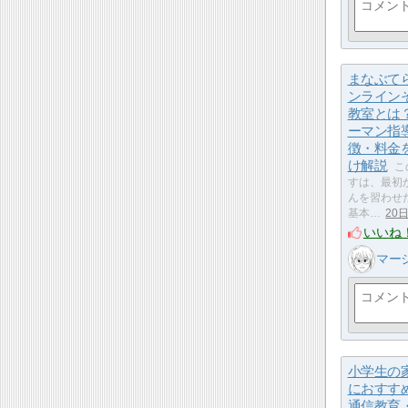
まなぶて
ンライン
教室とは
ーマン指
徴・料金
け解説
こ
すは、最初
んを習わせ
基本…
20
いいね
マー
小学生の
におすす
通信教育