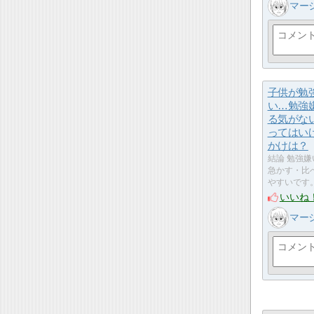
マー
子供が勉
い…勉強
る気がな
ってはい
かけは？
結論 勉強
急かす・比
やすいです
いいね
マー