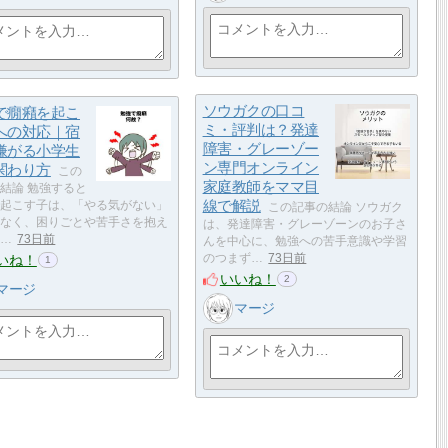
ソウガクの口コ
で癇癪を起こ
ミ・評判は？発達
への対応｜宿
障害・グレーゾー
嫌がる小学生
ン専門オンライン
関わり方
この
家庭教師をママ目
結論 勉強すると
線で解説
起こす子は、「やる気がない」
この記事の結論 ソウガク
なく、困りごとや苦手さを抱え
は、発達障害・グレーゾーンのお子さ
…
73日前
んを中心に、勉強への苦手意識や学習
いね！
のつまず…
73日前
1
いいね！
2
マージ
マージ