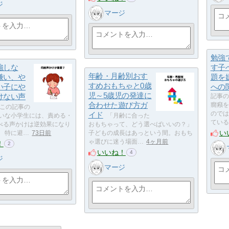
ジ
マージ
勉強
強しな
す子
年齢・月齢別おす
嫌い、や
題を
すめおもちゃと0歳
い子にや
への
児～5歳児の発達に
けない声
記事の
合わせた遊び方ガ
癇癪を
この記事の
イド
のでは
嫌いな小学生には、責める・
「月齢に合った
ている
べる声かけは逆効果になり
おもちゃって、どう選べばいいの？」
い
。 特に避…
73日前
子どもの成長はあっという間。おもち
ゃ選びに迷う場面…
4ヶ月前
！
2
いいね！
4
ジ
マージ