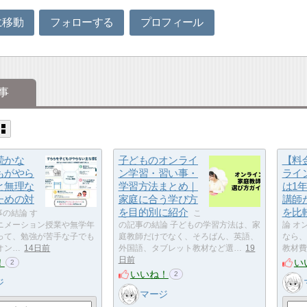
に移動
フォローする
プロフィール
事
続かな
子どものオンライ
【料
もがやら
ン学習・習い事・
ライ
と無理な
学習方法まとめ｜
は1
ための対
家庭に合う学び方
講師
を目的別に紹介
を比
の結論 す
こ
ニメーション授業や無学年
の記事の結論 子どもの学習方法は、家
論 オ
って、勉強が苦手な子でも
庭教師だけでなく、そろばん、英語、
なら、
オン…
14日前
外国語、タブレット教材など選…
19
教材費
日前
！
い
2
いいね！
2
ジ
マージ