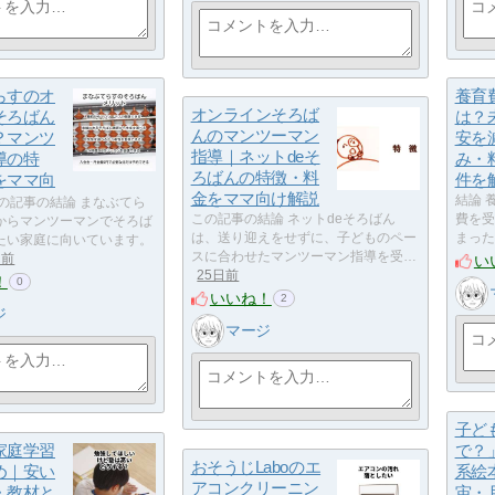
らすのオ
養育
オンラインそろば
そろばん
は？
んのマンツーマン
？マンツ
安を
指導｜ネットdeそ
導の特
み・
ろばんの特徴・料
をママ向
件を
金をママ向け解説
結論 
の記事の結論 まなぶてら
この記事の結論 ネットdeそろばん
費を受
からマンツーマンでそろば
は、送り迎えをせずに、子どものペー
まった
たい家庭に向いています。
スに合わせたマンツーマン指導を受…
い
日前
25日前
！
0
いいね！
2
ジ
マージ
子ど
家庭学習
で？
おそうじLaboのエ
め｜安い
系絵
アコンクリーニン
・教材と
宙・