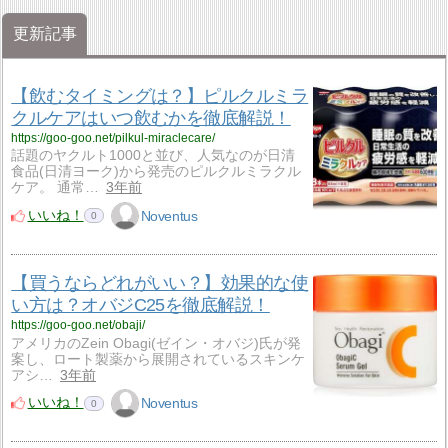
更新記事
【飲むタイミングは？】ピルクルミラ
クルケアはいつ飲むかを徹底解説！
https://goo-goo.net/pilkul-miraclecare/
話題のヤクルト1000と並び、人気なのが日清
食品(日清ヨーク)から発売のピルクルミラクル
ケア。 通常…
3年前
いいね！
Noventus
0
【買うならどれがいい？】効果的な使
い方は？オバジC25を徹底解説！
https://goo-goo.net/obaji/
アメリカのZein Obagi(ゼイン・オバジ)氏が発
案し、ロート製薬から展開されているスキンケ
アシ…
3年前
いいね！
Noventus
0