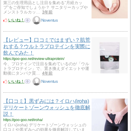
第三の生理用品とし注目を集める”月経カッ
プ”をご存知でしょうか？ サニタリーカップや
メンストラルカッ…
3年前
いいね！
Noventus
0
【レビュー】口コミではまずい？肌荒
れする？ウルトラプロテインを実際に
飲んでみた！
https://goo-goo.net/review-ultraprotein/
今、プロテインで注目を集めているのが「ウル
トラプロテイン」で、置き換えダイエットや運
動後にタンパク質…
4年前
いいね！
Noventus
0
【口コミ】黒ずみには？イロハ(iroha)
デリケートゾーンウォッシュを徹底解
説！
https://goo-goo.net/iroha/
イロハ(iroha) デリケートゾーンウォッシュの
口コミや黒ずみへの効果を徹底解説していま