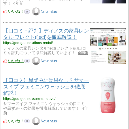
す！
4年前
いいね！
Noventus
0
【口コミ・評判】ディノスの家具レン
タル フレクト(flect)を徹底解説！
https://goo-goo.net/dinos-rental/
ディノスの家具レンタルflect(フレクト)の口コ
ミや評判について徹底解説しています！
4年前
いいね！
Noventus
0
【口コミ】黒ずみに効果なし？サマー
ズイブ フェミニンウォッシュを徹底
解説！
https://goo-goo.net/summers-eve/
サマーズイブ フェミニンウォッシュの口コミ
や黒ずみへの効果を徹底解説しています！
4年
前
いいね！
Noventus
0