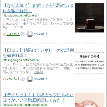
【なぜ人気？】まずい？今話題のカヌ
レを徹底解説！
https://goo-goo.net/canele/
フランスのボルドー地方発祥の焼き菓子「カヌ
レ(canelé)」 小ぶりな見た目がオシャレでSNS
映え…
3年前
いいね！
Noventus
0
【口コミ】効果は？シボローカの評判
を徹底解説！
https://goo-goo.net/siboroca/
『シボローカ』は自然派研究所から発売のお腹
の脂肪をケアする機能性表示食品です。 機能
関与成分エラグ酸…
3年前
いいね！
Noventus
0
【デメリットも】月経カップはやめた
ほうがいい？徹底解説してみた！
https://goo-goo.net/menstrual-cup/