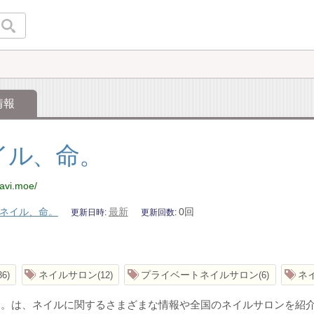
情報
イル、命。
navi.moe/
ネイル、命。
最新
0回
更新日時
更新回数
ネイルサロン
プライベートネイルサロン
ネ
36
12
6
命。は、ネイルに関するさまざまな情報や全国のネイルサロンを紹