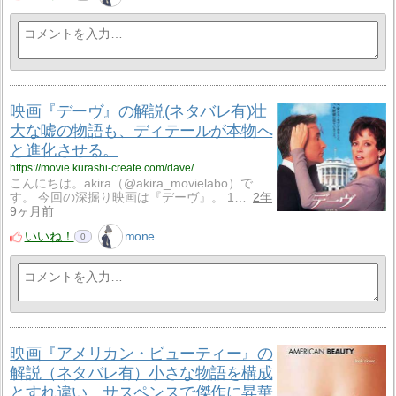
映画『デーヴ』の解説(ネタバレ有)壮
大な嘘の物語も、ディテールが本物へ
と進化させる。
https://movie.kurashi-create.com/dave/
こんにちは。akira（@akira_movielabo）で
す。 今回の深掘り映画は『デーヴ』。 1…
2年
9ヶ月前
いいね！
mone
0
映画『アメリカン・ビューティー』の
解説（ネタバレ有）小さな物語を構成
とすれ違い、サスペンスで傑作に昇華