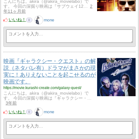
こんにちは。akira（@akira_movielabo）で
す。 今回の深掘り映画は『サブウェイ12…
2
年11ヶ月前
いいね！
mone
0
映画『ギャラクシー・クエスト』の解
説（ネタバレ有）ドラマがまさかの現
実に！ありえないことを起こせるのが
映画です。
https://movie.kurashi-create.com/galaxy-quest/
こんにちは。akira（@akira_movielabo）で
す。 今回の深掘り映画は『ギャラクシー・…
3年前
いいね！
mone
0