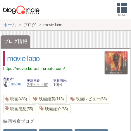
MENU
ホーム
ブログ
movie labo
ブログ情報
movie labo
https://movie.kurashi-create.com/
所有者
更新日時
更新回数
mone
2年6ヶ月前
10回
映画
映画鑑賞
映画レビュー
436
116
68
映画感想
映画紹介
55
35
映画考察ブログ