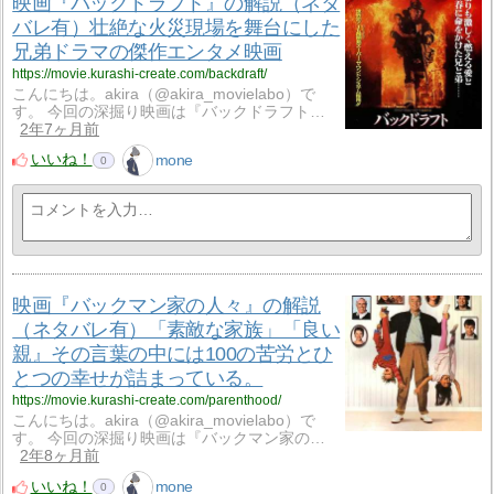
映画『バックドラフト』の解説（ネタ
バレ有）壮絶な火災現場を舞台にした
兄弟ドラマの傑作エンタメ映画
https://movie.kurashi-create.com/backdraft/
こんにちは。akira（@akira_movielabo）で
す。 今回の深掘り映画は『バックドラフト…
2年7ヶ月前
いいね！
mone
0
映画『バックマン家の人々』の解説
（ネタバレ有）「素敵な家族」「良い
親』その言葉の中には100の苦労とひ
とつの幸せが詰まっている。
https://movie.kurashi-create.com/parenthood/
こんにちは。akira（@akira_movielabo）で
す。 今回の深掘り映画は『バックマン家の…
2年8ヶ月前
いいね！
mone
0