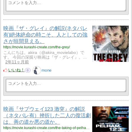
映画『ザ・グレイ』の解説(ネタバレ
有)絶体絶命の時こそ、人としての強
さが垣間見える。
https://movie.kurashi-create.com/the-grey/
こんにちは。akira（@akira_movielabo）で
す。 今回の深掘り映画は『ザ・グレイ』。…
2年11ヶ月前
いいね！
mone
0
映画『サブウェイ123 激突』の解説
（ネタバレ有）挫折した二人の復活劇
は、善の道か悪の道か。
https://movie.kurashi-create.com/the-taking-of-pelham-123/