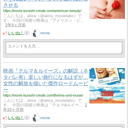
させる
https://movie.kurashi-create.com/american-beauty/
こんにちは。akira（@akira_movielabo）で
す。 今回の深掘り映画は『アメリカン・ビ…
2年9ヶ月前
いいね！
mone
0
映画『テルマ＆ルイーズ』の解説（ネ
タバレ有）楽しい旅行になるはずが…
女性の解放を描いた傑作ロードムービ
ー
https://movie.kurashi-create.com/thelma-and-louise/
こんにちは。akira（@akira_movielabo）で
す。 今回の深掘り映画は『テルマ&ルイー…
2
年10ヶ月前
いいね！
mone
0