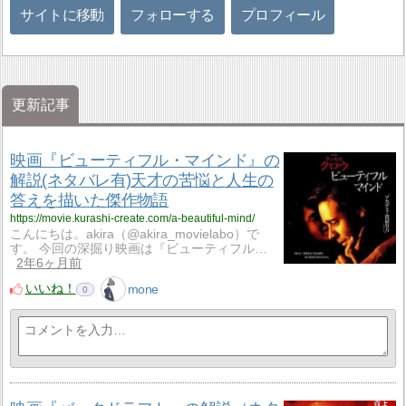
サイトに移動
フォローする
プロフィール
更新記事
映画『ビューティフル・マインド』の
解説(ネタバレ有)天才の苦悩と人生の
答えを描いた傑作物語
https://movie.kurashi-create.com/a-beautiful-mind/
こんにちは。akira（@akira_movielabo）で
す。 今回の深掘り映画は『ビューティフル…
2年6ヶ月前
いいね！
mone
0