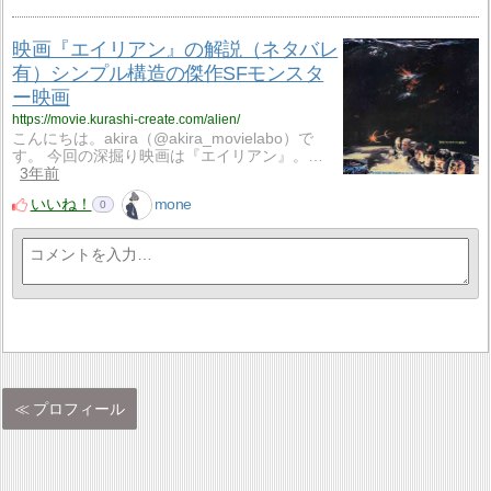
映画『エイリアン』の解説（ネタバレ
有）シンプル構造の傑作SFモンスタ
ー映画
https://movie.kurashi-create.com/alien/
こんにちは。akira（@akira_movielabo）で
す。 今回の深掘り映画は『エイリアン』。…
3年前
いいね！
mone
0
プロフィール