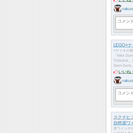
rakur
LEGO×
×ナイキの
「Nike Dun
Trickshot
Slam Dun
いいね
rakur
スクナヒ
自然派ワ
派ワインや