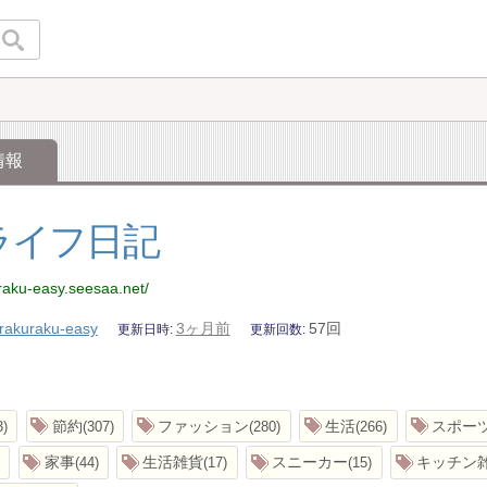
情報
ライフ日記
uraku-easy.seesaa.net/
rakuraku-easy
3ヶ月前
57回
更新日時
更新回数
節約
ファッション
生活
スポー
3
307
280
266
家事
生活雑貨
スニーカー
キッチン
44
17
15