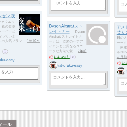
ッセン 夜
シャウエッ
Dyson Airstraitスト
」夜の食卓
アメ
レイトナー
レーバーと
「Dyson
芸人 2
なっていま
Airstrait ストレイトナ
日の人
ムの人気ブラン…
1年10ヶ
ー」は、従来のヘアア
ーーク
イロンとは異なるユニ
「家電
！
ークな方法で髪…
2年前
1
ル20
いいね！
ヶ月前
0
aku-easy
い
rakuraku-easy
ィール