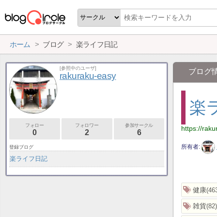
ホーム
ブログ
楽ライフ日記
[参照中のユーザ]
ブログ
rakuraku-easy
楽
フォロー
フォロワー
参加サークル
https://rak
0
2
6
所有者
登録ブログ
楽ライフ日記
健康
46
雑貨
82