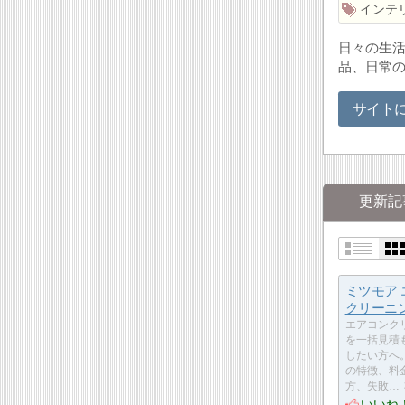
インテ
日々の生
品、日常
サイト
更新記
ミツモア
クリーニ
エアコンク
を一括見積
したい方へ
の特徴、料
方、失敗…
いいね