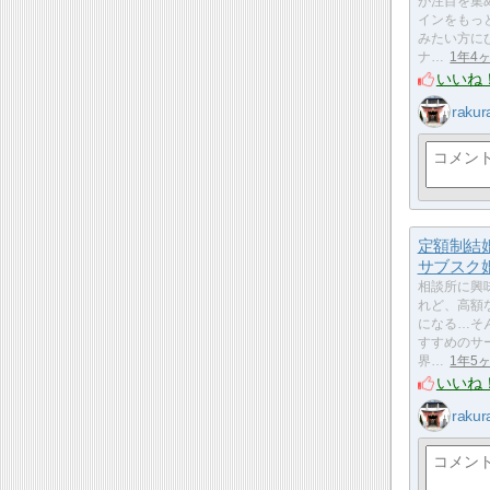
が注目を集
インをもっ
みたい方に
ナ…
1年4
いいね
rakur
定額制結
サブスク
相談所に興
れど、高額
になる…そ
すすめのサ
界…
1年5
いいね
rakur