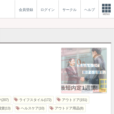
会員登録
ログイン
サークル
ヘルプ
MENU
ツ
ライフスタイル
アウトドア
207
172
151
雑貨
ヘルスケア
アウトドア用品
13
10
8