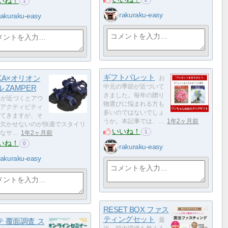
いね！
1
rakuraku-easy
rakuraku-easy
ギフトパレット
KA×オリオン
お
 ZAMPER
中元の季節が近づいて
きました。毎年の贈り
夏が近づくとアウ
物選びに悩まれる方も
アクティビティ
多いのではないでしょ
てきますが、そ
うか。本記事では、…
1年2ヶ月前
欠かせないのが快適でスタイリ
いいね！
1
なサ…
1年2ヶ月前
いね！
0
rakuraku-easy
rakuraku-easy
RESET BOX ファス
ティングセット
テ 覆面調査 ス
最