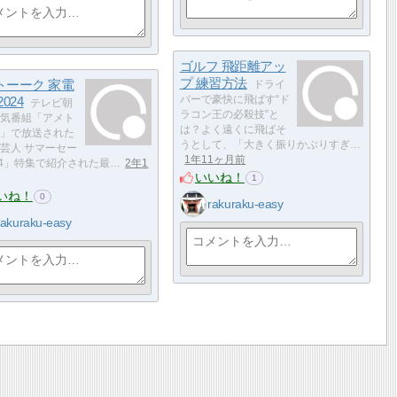
ゴルフ 飛距離アッ
プ 練習方法
トーーク 家電
ドライ
024
バーで豪快に飛ばす“ド
テレビ朝
ラコン王の必殺技”と
気番組「アメト
は？よく遠くに飛ばそ
」で放送された
うとして、「大きく振りかぶりすぎ…
芸人 サマーセー
1年11ヶ月前
24」特集で紹介された最…
2年1
いいね！
1
いね！
0
rakuraku-easy
rakuraku-easy