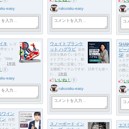
い
aku-easy
rakuraku-easy
ナイキ
ウェイトブランケ
SHA
レゴ
ット ハグラビ
新作セット
ビール
近年
k
注目を集めているウェ
SF
」と「Nike
イトブランケット。欧
トドア
k」…
1年前
米では既に定着してい
が増え
！
る睡眠アイテムですが、日本でも徐々
0
の際に
に…
1年前
ッシュ
aku-easy
いいね！
0
い
rakuraku-easy
コワイン
イン
自然
スノーボード イン
ビオワイン
エス