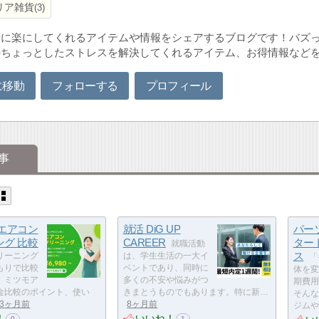
リア雑貨
3
活に楽にしてくれるアイテムや情報をシェアするブログです！バズ
のちょっとしたストレスを解決してくれるアイテム、お得情報など
に移動
フォローする
プロフィール
事
 エアコン
就活 DiG UP
パー
ング 比較
CAREER
ター
就職活動
ス
リーニング
は、学生生活の一大イ
「
もりで比較
ベントであり、同時に
体を変
。ミツモア
多くの不安や悩みがつ
期費用
金比較のポイント、使い
きまとうものでもあります。特に新…
そんな
3ヶ月前
8ヶ月前
ジムや
！
いいね！
0
1