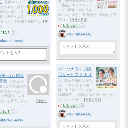
近、腸内環境を整える
ニ
美容やエステ
「菌活」やファスティ
がある方には必
ング（断食）が注目さ
報をお届けしま
れていますが、今回は特に効果的と評
回は美容・エス
判の…
1年4ヶ月前
ターとして報酬を獲得で…
1年
いいね！
1
前
いね！
1
rakuraku-easy
rakuraku-easy
パーソナライズ婚
活サービス ヒトオ
46 五百城茉
シ
写真集
婚活を始めたもの
乃木坂46
の、「オンライン婚
生として大注目の
活」や「オンライン結
茉央ちゃんが、
婚相談所」で期待する出会いがなかっ
1st写真集『未来
た、という方…
1年6ヶ月前
方』を発売します！…
1年9ヶ
いいね！
0
いね！
2
rakuraku-easy
rakuraku-easy