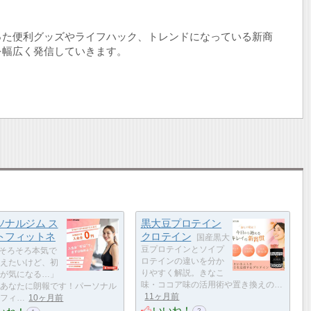
った便利グッズやライフハック、トレンドになっている新商
を幅広く発信していきます。
ソナルジム ス
黒大豆プロテイン
トフィットネ
クロテイン
国産黒大
豆プロテインとソイプ
そろそろ本気で
ロテインの違いを分か
えたいけど、初
りやすく解説。きなこ
が気になる…」
味・ココア味の活用術や置き換えの…
あなたに朗報です！パーソナル
11ヶ月前
フィ…
10ヶ月前
いいね！
2