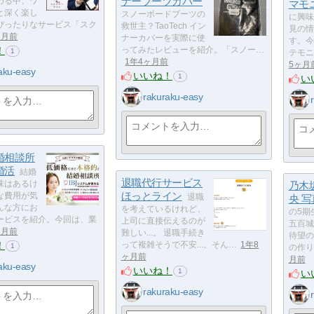
ナーブーツカバー
める中、ワ
マモ
と深く楽し
スノーボードブーツの
に興味
ぴったりなサービス「スク
救世主？TaoTech イン
見の情
ヶ月前
ナーカバーを実際に使
す。今
！
ってみたレビューを紹介。「スノー…
1
テモニ
1年4ヶ月前
5ヶ月
aku-easy
いいね！
1
い
rakuraku-easy
婚相談所
婚活
結婚
退職代行サービス
味はあるけ
乃木坂
ほっとライン
な費用が気
退職
央 
んな方にお
を考えているけれど、
の5期
ービスを紹介。今回は、業
上司に直接伝えるのが
五百城
ヶ月前
難しい...。 退職手続き
待望の
！
って複雑そうで不安...。そん…
1年8
1
の作り
ヶ月前
月前
aku-easy
いいね！
1
い
rakuraku-easy