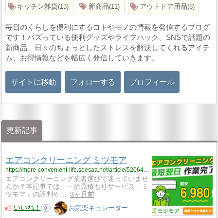
キッチン雑貨
新商品
アウトドア用品
13
11
8
毎日のくらしを便利にするコトやモノの情報を発信するブログ
です！バズっている便利グッズやライフハック、SNSで話題の
新商品、日々のちょっとしたストレスを解決してくれるアイテ
ム、お得情報などを幅広く発信していきます。
サイトに移動
フォローする
プロフィール
更新記事
エアコンクリーニング ミツモア
https://more-convenient-life.seesaa.net/article/520641396.html
エアコンクリーニング業者選びで迷っていませ
んか？本記事では、一括見積もりサービス「ミ
ツモア」の評判や…
3ヶ月前
いいね！
お気楽キュレーター
0