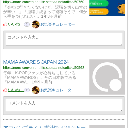
https://more-convenient-life.seesaa.net/article/507605704.html
「会社に行きたくないけど、退職を切り出すの
が辛い…」「退職手続きって複雑そうで、何か
ら手をつければい…
1年8ヶ月前
いいね！
お気楽キュレーター
2
MAMA AWARDS JAPAN 2024
https://more-convenient-life.seesaa.net/article/505625252.html
毎年、K-POPファンが心待ちにしている
『MAMA AWARDS』。その日本版である
『MAMA AW…
1年9ヶ月前
いいね！
お気楽キュレーター
2
アマゾンプライム感謝祭: お得なセー