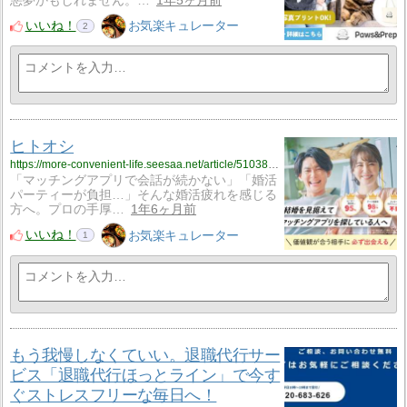
悪夢かもしれません。…
1年5ヶ月前
いいね！
お気楽キュレーター
2
ヒトオシ
https://more-convenient-life.seesaa.net/article/510389586.html
「マッチングアプリで会話が続かない」「婚活
パーティーが負担…」そんな婚活疲れを感じる
方へ。プロの手厚…
1年6ヶ月前
いいね！
お気楽キュレーター
1
もう我慢しなくていい。退職代行サー
ビス「退職代行ほっとライン」で今す
ぐストレスフリーな毎日へ！