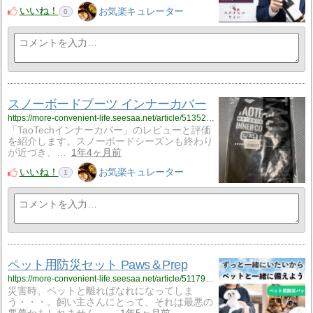
いいね！
お気楽キュレーター
0
スノーボードブーツ インナーカバー
https://more-convenient-life.seesaa.net/article/513522597.html
「TaoTechインナーカバー」のレビューと評価
を紹介します。スノーボードシーズンも終わり
が近づき、…
1年4ヶ月前
いいね！
お気楽キュレーター
1
ペット用防災セット Paws＆Prep
https://more-convenient-life.seesaa.net/article/511792445.html
災害時、ペットと離ればなれになってしま
う・・・。飼い主さんにとって、それは最悪の