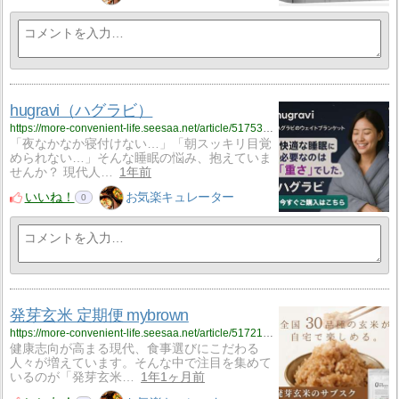
hugravi（ハグラビ）
https://more-convenient-life.seesaa.net/article/517535442.html
「夜なかなか寝付けない…」「朝スッキリ目覚
められない…」そんな睡眠の悩み、抱えていま
せんか？ 現代人…
1年前
いいね！
お気楽キュレーター
0
発芽玄米 定期便 mybrown
https://more-convenient-life.seesaa.net/article/517213570.html
健康志向が高まる現代、食事選びにこだわる
人々が増えています。そんな中で注目を集めて
いるのが「発芽玄米…
1年1ヶ月前