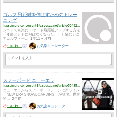
ゴルフ 飛距離を伸ばすためのトレー
ニング
https://more-convenient-life.seesaa.net/article/504929925.html
シニアでも楽に30ヤード飛距離アップする方法
「年齢とともに飛ばなくなった…」と悩むシニ
アゴルファー…
1年11ヶ月前
いいね！
お気楽キュレーター
0
スノーボード ニューエラ
https://more-convenient-life.seesaa.net/article/504356312.html
ニューエラからスノーボードシーンに新ライン
「NEW ERA SNOWBOARDING」が登場。世界
的…
2年前
いいね！
お気楽キュレーター
0