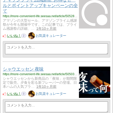
ルとポイントアップキャンペーンの全
て
https://more-convenient-life.seesaa.net/article/505281373.html
アマゾンの大型セール、アマゾンプライム感謝
祭が今年も開催中です。この記事では、プライ
ム感謝祭の詳細、…
1年10ヶ月前
いいね！
お気楽キュレーター
2
シャウエッセン 夜味
https://more-convenient-life.seesaa.net/article/505037908.html
シャウエッセンから新商品の「夜味」が期間限
定で販売。夕食を彩る新フレーバーの登場。日
本ハムの人気ブラ…
1年10ヶ月前
いいね！
お気楽キュレーター
0