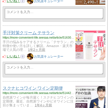
いいね！
お気楽キュレーター
2
手汗対策クリーム テサラン
https://more-convenient-life.seesaa.net/article/516300123.html
手汗の悩みをケアするクリーム「テサラン」の
特徴や使い方を詳しく解説。Amazon・楽天市
場で人気の理…
1年2ヶ月前
いいね！
お気楽キュレーター
0
スクナヒコワイン ワイン定期便
https://more-convenient-life.seesaa.net/article/514425173.html
自然派ワインが毎月届く！スクナヒコワインの
定期便。最近、自然派ワインやビオワインに注
目が集まっていま…
1年4ヶ月前