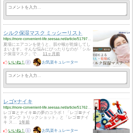
シルク保湿マスク ミッシーリスト
https://more-convenient-life.seesaa.net/article/517973277.html
夏場にエアコンを使うと、肌や喉が乾燥してし
まいます。そんな悩みにぴったりなのが「シル
ク保湿マスク」で…
11ヶ月前
いいね！
お気楽キュレーター
2
レゴ×ナイキ
https://more-convenient-life.seesaa.net/article/517624617.html
レゴ〓︎とナイキ〓︎の夢のコラボ！「レゴ〓︎ナイ
キ ダンク トリックショット」と「レゴ〓︎ナイ
キ ス…
1年前
いいね！
お気楽キュレーター
1