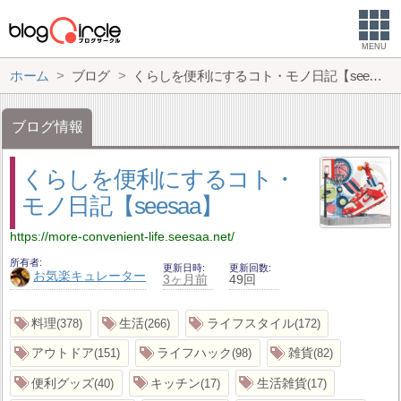
MENU
ホーム
ブログ
くらしを便利にするコト・モノ日記【seesaa】
ブログ情報
くらしを便利にするコト・
モノ日記【seesaa】
https://more-convenient-life.seesaa.net/
所有者
更新日時
更新回数
お気楽キュレーター
3ヶ月前
49回
料理
生活
ライフスタイル
378
266
172
アウトドア
ライフハック
雑貨
151
98
82
便利グッズ
キッチン
生活雑貨
40
17
17