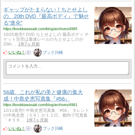
ギャップがたまらない！ちとせよし
の、20th DVD『最高ボディ』で魅せ
る“進化”
https://bookkawasaki.com/blog/archives/4985
10/25発売‼ DVD ちとせよしの 最高ボディ チ
ケット完売は最速レベルのちとせよしのが
20th…
1年7ヶ月前
いいね！
ブック川崎
0
56歳、これが私の美と健康の集大
成！中島史恵写真集『#56』
https://bookkawasaki.com/blog/archives/4981
12/11発売‼ 中島史恵写真集「#56」 タレント
の中島史恵（５６）が１２日、都内で写真集
「＃５６…
1年7ヶ月前
いいね！
ブック川崎
0