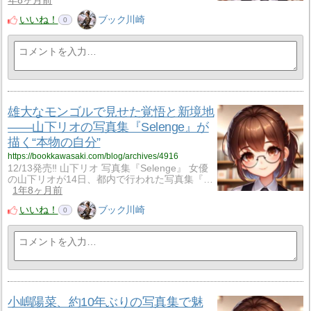
年8ヶ月前
いいね！
ブック川崎
0
雄大なモンゴルで見せた覚悟と新境地
――山下リオの写真集『Selenge』が
描く“本物の自分”
https://bookkawasaki.com/blog/archives/4916
12/13発売‼ 山下リオ 写真集『Selenge』 女優
の山下リオが14日、都内で行われた写真集『…
1年8ヶ月前
いいね！
ブック川崎
0
小嶋陽菜、約10年ぶりの写真集で魅