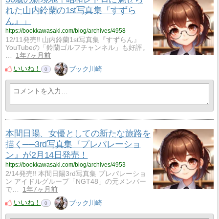
れた山内鈴蘭の1st写真集『すずら
ん』」
https://bookkawasaki.com/blog/archives/4958
12/11発売‼ 山内鈴蘭1st写真集『すずらん』
YouTubeの「鈴蘭ゴルフチャンネル」も好評。
…
1年7ヶ月前
いいね！
ブック川崎
0
本間日陽、女優としての新たな旅路を
描く──3rd写真集『プレパレーショ
ン』が2月14日発売！
https://bookkawasaki.com/blog/archives/4953
2/14発売‼ 本間日陽3rd写真集 プレパレーショ
ン アイドルグループ「NGT48」の元メンバー
で…
1年7ヶ月前
いいね！
ブック川崎
0