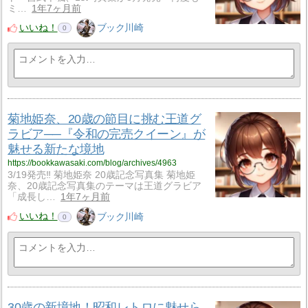
ミ…
1年7ヶ月前
いいね！
ブック川崎
0
菊地姫奈、20歳の節目に挑む王道グ
ラビア──『令和の完売クイーン』が
魅せる新たな境地
https://bookkawasaki.com/blog/archives/4963
3/19発売‼ 菊地姫奈 20歳記念写真集 菊地姫
奈、20歳記念写真集のテーマは王道グラビア
「成長し…
1年7ヶ月前
いいね！
ブック川崎
0
30歳の新境地！昭和レトロに魅せら