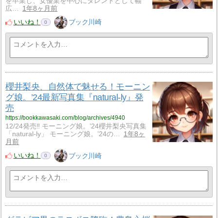
を卒業し、女優業を中心にタレントとして幅
広…
1年8ヶ月前
いいね！
ブック川崎
0
櫻井梨央、自然体で魅せる！モーニン
グ娘。’24最新写真集『natural-ly』発
売
https://bookkawasaki.com/blog/archives/4940
12/24発売‼ モーニング娘。’24櫻井梨央写真集
「natural-ly」 モーニング娘。’24の…
1年8ヶ
月前
いいね！
ブック川崎
0