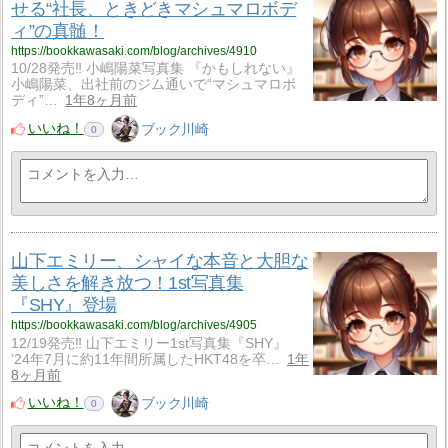
せる“社長、ときどきマシュマロボデ
ィ”の真髄！
https://bookkawasaki.com/blog/archives/4910
10/28発売‼ 小嶋陽菜写真集 『かもしれない』
小嶋陽菜、出社前のジム通いで“マシュマロボ
ディ”…
1年8ヶ月前
いいね！
ブック川崎
0
山下エミリー、シャイな本音と大胆な
美しさを解き放つ！1st写真集
『SHY』登場
https://bookkawasaki.com/blog/archives/4905
12/19発売‼ 山下エミリー1st写真集『SHY』
’24年7月に約11年間所属したHKT48を卒…
1年
8ヶ月前
いいね！
ブック川崎
0