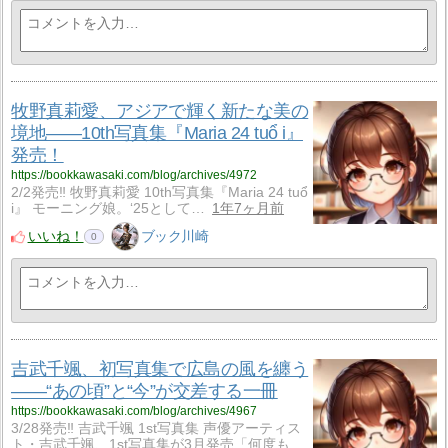
牧野真莉愛、アジアで輝く新たな美の
境地――10th写真集『Maria 24 tuổ i』
発売！
https://bookkawasaki.com/blog/archives/4972
2/2発売‼ 牧野真莉愛 10th写真集『Maria 24 tuổ
i』 モーニング娘。‘25として…
1年7ヶ月前
いいね！
ブック川崎
0
吉武千颯、初写真集で広島の風を纏う
――“あの頃”と“今”が交差する一冊
https://bookkawasaki.com/blog/archives/4967
3/28発売‼ 吉武千颯 1st写真集 声優アーティス
ト・吉武千颯、1st写真集が3月発売「何度も