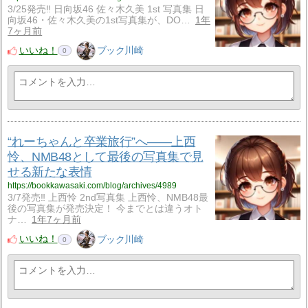
3/25発売‼ 日向坂46 佐々木久美 1st 写真集 日
向坂46・佐々木久美の1st写真集が、DO…
1年
7ヶ月前
いいね！
ブック川崎
0
“れーちゃんと卒業旅行”へ――上西
怜、NMB48として最後の写真集で見
せる新たな表情
https://bookkawasaki.com/blog/archives/4989
3/7発売‼ 上西怜 2nd写真集 上西怜、NMB48最
後の写真集が発売決定！ 今までとは違うオト
ナ…
1年7ヶ月前
いいね！
ブック川崎
0