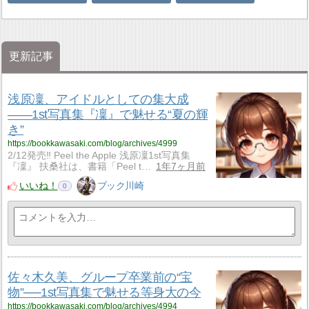
更新記事
浅原凜、アイドルとしての集大成
――1st写真集『凜』で魅せる“夏の輝
き”
https://bookkawasaki.com/blog/archives/4999
2/12発売‼ Peel the Apple 浅原凜1st写真集
『凜』 扶桑社は、書籍「Peel t…
1年7ヶ月前
いいね！
ブック川崎
0
佐々木久美、グループ卒業前の“宝
物”──1st写真集で魅せる等身大の今
https://bookkawasaki.com/blog/archives/4994