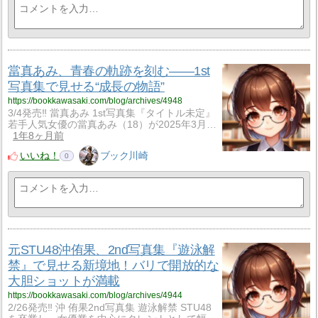
當真あみ、青春の軌跡を刻む――1st
写真集で見せる“成長の物語”
https://bookkawasaki.com/blog/archives/4948
3/4発売‼ 當真あみ 1st写真集『タイトル未定』
若手人気女優の當真あみ（18）が2025年3月…
1年8ヶ月前
いいね！
ブック川崎
0
元STU48沖侑果、2nd写真集『遊泳解
禁』で見せる新境地！バリで開放的な
大胆ショットが満載
https://bookkawasaki.com/blog/archives/4944
2/26発売‼ 沖 侑果2nd写真集 遊泳解禁 STU48