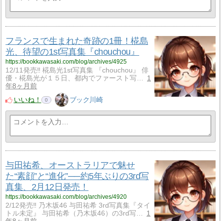
フランスで生まれた奇跡の1冊！椛島
光、待望の1st写真集『chouchou』
https://bookkawasaki.com/blog/archives/4925
12/11発売‼ 椛島光1st写真集 『chouchou』 俳
優・椛島光が１５日、都内でファースト写…
1
年8ヶ月前
いいね！
ブック川崎
0
与田祐希、オーストラリアで魅せ
た“素顔”と“進化”──約5年ぶりの3rd写
真集、2月12日発売！
https://bookkawasaki.com/blog/archives/4920
2/12発売‼ 乃木坂46 与田祐希 3rd写真集『タイ
トル未定』 与田祐希（乃木坂46）の3rd写…
1