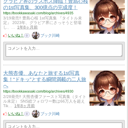
グラビア界のラスボス降臨！豊島心桜
の1st写真集、300億点の完成度！
https://bookkawasaki.com/blog/archives/4935
3/19発売‼ 豊島心桜 1st写真集 『タイトル未
定』 2023年、グラビア界にさっそうと登場
し、…
1年8ヶ月前
いいね！
ブック川崎
0
大熊杏優、あなたと旅する1st写真
集！“ドキッ”とする瞬間満載の二人旅
へ
https://bookkawasaki.com/blog/archives/4930
2/28発売‼ 大熊杏優ファースト写真集（タイト
ル未定） SNS総フォロワー数は66万人を超え
Tik…
1年8ヶ月前
いいね！
ブック川崎
0