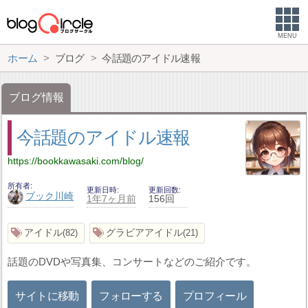
MENU
ホーム
ブログ
今話題のアイドル速報
ブログ情報
今話題のアイドル速報
https://bookkawasaki.com/blog/
所有者
更新日時
更新回数
ブック川崎
1年7ヶ月前
156回
アイドル
グラビアアイドル
82
21
話題のDVDや写真集、コンサートなどのご紹介です。
サイトに移動
フォローする
プロフィール