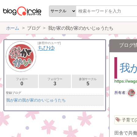
ホーム
ブログ
我が家の我が家のかいじゅうたち
[参照中のユーザ]
ブログ
ちひゆ
我
フォロー
フォロワー
参加サークル
https://wag
0
3
5
所有者
登録ブログ
我が家の我が家のかいじゅうたち
子育て
田舎で共働