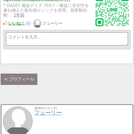
https://note.com/dazes/n/nd48e92e37c15
? DAZE7 爆益デイズ 7EA ? ✅爆益に安全性を
兼ね備えた最先端ロジックを採用。急変動自
動…
2年前
いいね！
フューリー
0
プロフィール
[参照中のユーザ]
フューリー