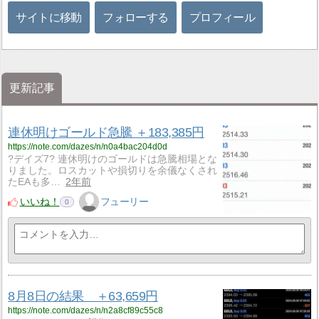
サイトに移動
フォローする
プロフィール
更新記事
連休明けゴールド急騰 ＋183,385円
https://note.com/dazes/n/n0a4bac204d0d
?デイズ7? 連休明けのゴールドは急騰相場とな
りました。ロスカットや損切りを余儀なくされ
たEAも多…
2年前
いいね！
フューリー
0
8月8日の結果 ＋63,659円
https://note.com/dazes/n/n2a8cf89c55c8