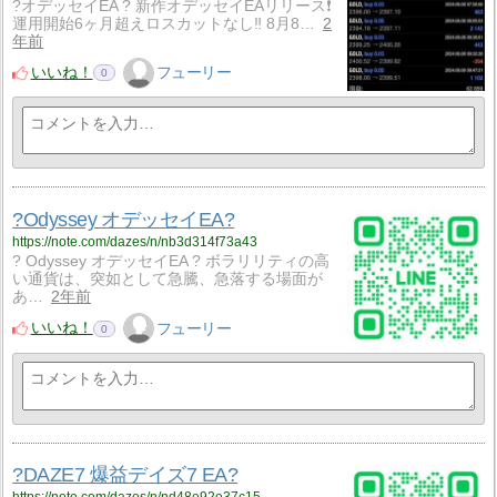
?オデッセイEA ? 新作オデッセイEAリリース❗️
運用開始6ヶ月超えロスカットなし‼️ 8月8…
2
年前
いいね！
フューリー
0
?Odyssey オデッセイEA?
https://note.com/dazes/n/nb3d314f73a43
? Odyssey オデッセイEA ? ボラリリティの高
い通貨は、突如として急騰、急落する場面が
あ…
2年前
いいね！
フューリー
0
?DAZE7 爆益デイズ7 EA?