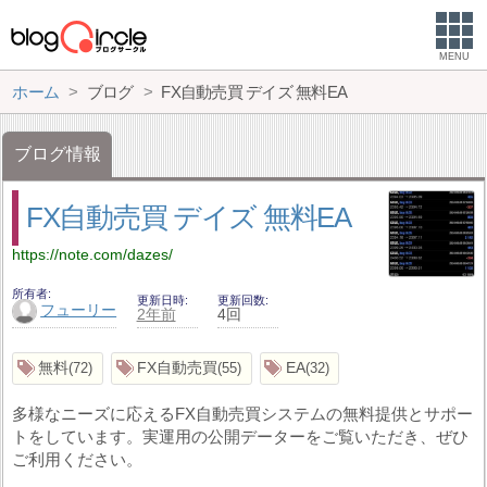
MENU
ホーム
ブログ
FX自動売買 デイズ 無料EA
ブログ情報
FX自動売買 デイズ 無料EA
https://note.com/dazes/
所有者
更新日時
更新回数
フューリー
2年前
4回
無料
FX自動売買
EA
72
55
32
多様なニーズに応えるFX自動売買システムの無料提供とサポー
トをしています。実運用の公開データーをご覧いただき、ぜひ
ご利用ください。