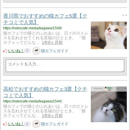
香川県でおすすめの猫カフェ5選【ク
チコミで人気】
https://nekocafe.media/kagawa/1549/
猫カフェでの猫とのふれあいは、日々のストレ
スを忘れさせてくれる至福のひととき。 「猫
カフェってどんな…
1年8ヶ月前
いいね！
猫カフェガイド
0
高松でおすすめの猫カフェ3選【クチ
コミで人気】
https://nekocafe.media/kagawa/1544/
猫カフェでの猫とのふれあいは、日々のストレ
スを忘れさせてくれる至福のひととき。 「猫
カフェってどんな…
1年8ヶ月前
いいね！
猫カフェガイド
0