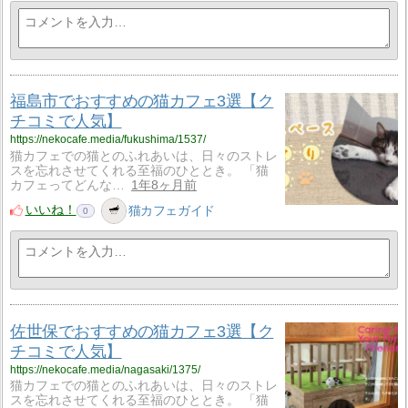
福島市でおすすめの猫カフェ3選【ク
チコミで人気】
https://nekocafe.media/fukushima/1537/
猫カフェでの猫とのふれあいは、日々のストレ
スを忘れさせてくれる至福のひととき。 「猫
カフェってどんな…
1年8ヶ月前
いいね！
猫カフェガイド
0
佐世保でおすすめの猫カフェ3選【ク
チコミで人気】
https://nekocafe.media/nagasaki/1375/
猫カフェでの猫とのふれあいは、日々のストレ
スを忘れさせてくれる至福のひととき。 「猫