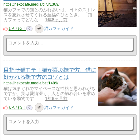
https://nekocafe.media/gifu/1369/
猫カフェでの猫とのふれあいは、日々のストレ
スを忘れさせてくれる至福のひととき。 「猫
カフェってどんな…
1年8ヶ月前
いいね！
猫カフェガイド
0
目指せ猫モテ！猫が喜ぶ撫で方、猫に
好かれる撫で方のコツとは
https://nekocafe.media/cat/1489/
猫は気まぐれでマイペースな性格と思われがち
ですが、実は愛情深く、人との触れ合いを求め
ている動物です。…
1年8ヶ月前
いいね！
猫カフェガイド
0