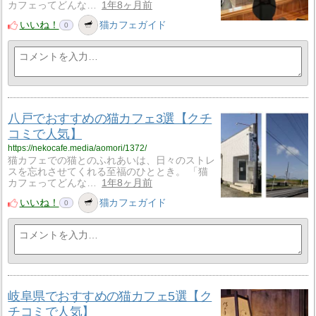
カフェってどんな…
1年8ヶ月前
いいね！
猫カフェガイド
0
八戸でおすすめの猫カフェ3選【クチ
コミで人気】
https://nekocafe.media/aomori/1372/
猫カフェでの猫とのふれあいは、日々のストレ
スを忘れさせてくれる至福のひととき。 「猫
カフェってどんな…
1年8ヶ月前
いいね！
猫カフェガイド
0
岐阜県でおすすめの猫カフェ5選【ク
チコミで人気】