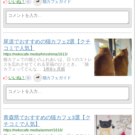
いいね！
猫カフェガイド
0
尾道でおすすめの猫カフェ2選【クチ
コミで人気】
https://nekocafe.media/hiroshima/1613/
猫カフェでの猫とのふれあいは、日々のストレ
スを忘れさせてくれる至福のひととき。 「猫
カフェってどんな…
1年8ヶ月前
いいね！
猫カフェガイド
0
青森県でおすすめの猫カフェ3選【ク
チコミで人気】
https://nekocafe.media/aomori/1616/