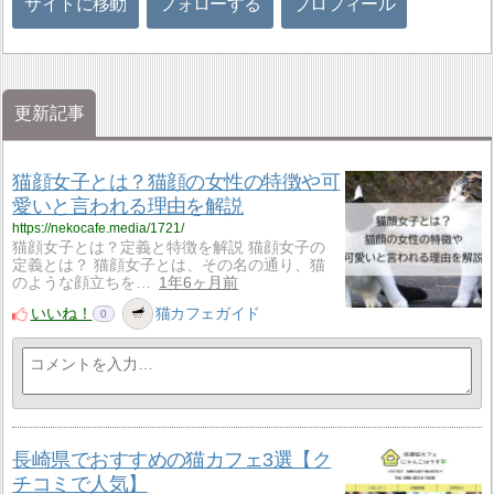
サイトに移動
フォローする
プロフィール
更新記事
猫顔女子とは？猫顔の女性の特徴や可
愛いと言われる理由を解説
https://nekocafe.media/1721/
猫顔女子とは？定義と特徴を解説 猫顔女子の
定義とは？ 猫顔女子とは、その名の通り、猫
のような顔立ちを…
1年6ヶ月前
いいね！
猫カフェガイド
0
長崎県でおすすめの猫カフェ3選【ク
チコミで人気】