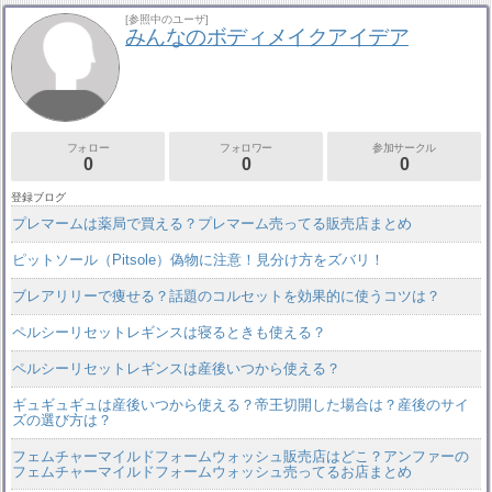
[参照中のユーザ]
みんなのボディメイクアイデア
フォロー
フォロワー
参加サークル
0
0
0
登録ブログ
プレマームは薬局で買える？プレマーム売ってる販売店まとめ
ピットソール（Pitsole）偽物に注意！見分け方をズバリ！
ブレアリリーで痩せる？話題のコルセットを効果的に使うコツは？
ペルシーリセットレギンスは寝るときも使える？
ペルシーリセットレギンスは産後いつから使える？
ギュギュギュは産後いつから使える？帝王切開した場合は？産後のサイ
ズの選び方は？
フェムチャーマイルドフォームウォッシュ販売店はどこ？アンファーの
フェムチャーマイルドフォームウォッシュ売ってるお店まとめ